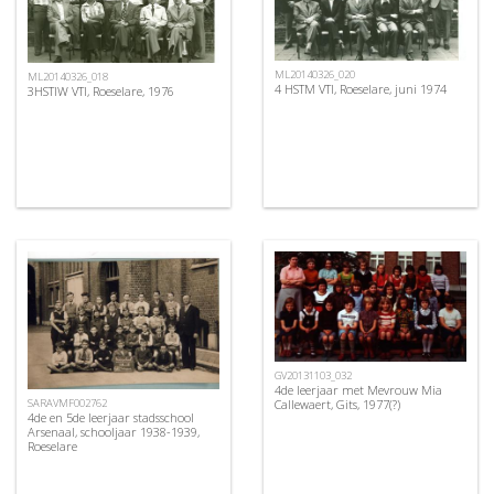
ML20140326_020
ML20140326_018
4 HSTM VTI, Roeselare, juni 1974
3HSTIW VTI, Roeselare, 1976
GV20131103_032
4de leerjaar met Mevrouw Mia
SARAVMF002762
Callewaert, Gits, 1977(?)
4de en 5de leerjaar stadsschool
Arsenaal, schooljaar 1938-1939,
Roeselare