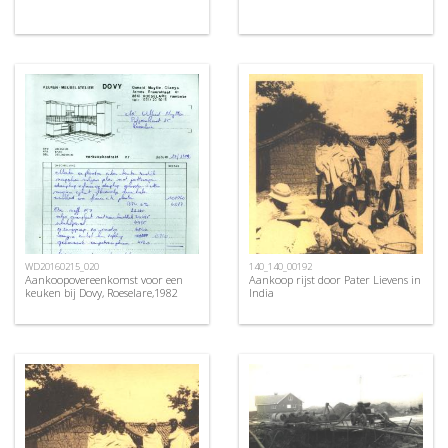
WD20160215_020
140_140_00192
Aankoopovereenkomst voor een
Aankoop rijst door Pater Lievens in
keuken bij Dovy, Roeselare,1982
India