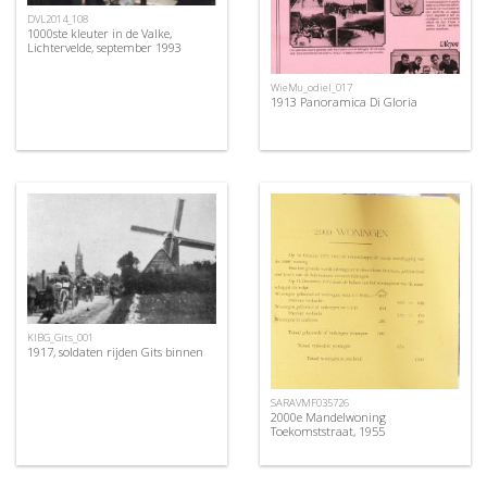
DVL2014_108
1000ste kleuter in de Valke,
Lichtervelde, september 1993
WieMu_odiel_017
1913 Panoramica Di Gloria
KIBG_Gits_001
1917, soldaten rijden Gits binnen
SARAVMF035726
2000e Mandelwoning
Toekomststraat, 1955