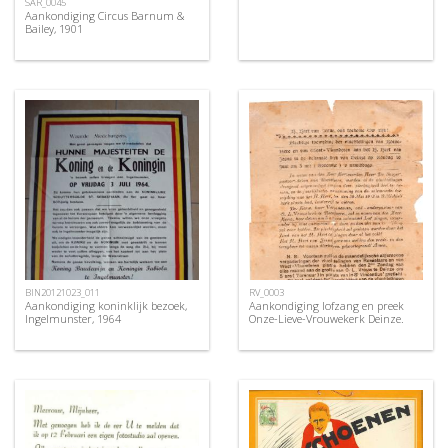
SAR_0045
Aankondiging Circus Barnum &
Bailey, 1901
BIN20121023_011
RV_0003
Aankondiging koninklijk bezoek,
Aankondiging lofzang en preek
Ingelmunster, 1964
Onze-Lieve-Vrouwekerk Deinze.