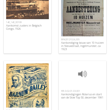
140_140_00199
Aankomst zusters in Belgisch
Congo, 1926
BIN20121024_005
Aankondiging bouw van 10 huizen
in Nieuwstraat, Ingelmunster, ca
1923
RR-3-02-01-03-001
Aankondigingen Rolarius en start
van de Slow Top 50, december 1981