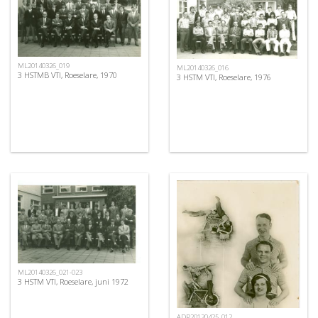
ML20140326_019
ML20140326_016
3 HSTMB VTI, Roeselare, 1970
3 HSTM VTI, Roeselare, 1976
ML20140326_021-023
3 HSTM VTI, Roeselare, juni 1972
ADP20120425_012