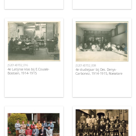
JS20140702_016
JS20140702_008
4e Latijnse klas bij E.Cousée-
4e studiejaar bij Des. Denys-
Bostoen, 1914-1915
Carbonez, 1914-1915, Roeselare