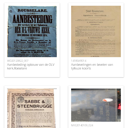
WD20120822_007
1418SAR014
Aanbesteding opbouw van de OLV
Aanbevelingen en bevelen van
kerk,Roeselare
tyfeuze koorts
MIE20140109_024