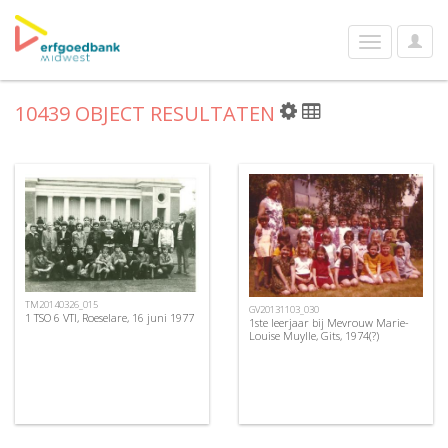
User
Toggle
Optio
navigation
10439 OBJECT RESULTATEN
TM20140326_015
GV20131103_030
1 TSO 6 VTI, Roeselare, 16 juni 1977
1ste leerjaar bij Mevrouw Marie-
Louise Muylle, Gits, 1974(?)