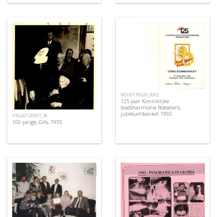
WD20130529_0002
125 jaar Koninklijke
stadsharmonie Roeselare,
jubileumbanket 1992
HKG20120903_36
100-jarige, Gits, 1955