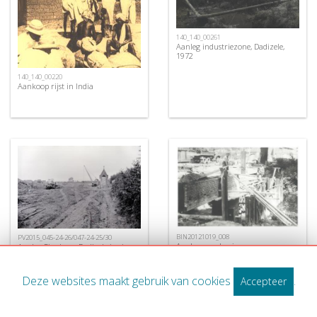
140_140_00261
Aanleg industriezone, Dadizele,
1972
140_140_00220
Aankoop rijst in India
BIN20121019_008
PV2015_045-24-26/047-24-25/30
Aanleg van de nieuwe
Aanleg Ringlaan, Dadizele juni
Centrumbrug, Ingelmunster, ca
1972
1956
Deze websites maakt gebruik van cookies
.
Accepteer