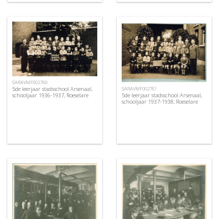
SARAVMF002760
5de leerjaar stadsschool Arsenaal,
SARAVMF002761
5de leerjaar stadsschool Arsenaal,
schooljaar 1936-1937, Roeselare
schooljaar 1937-1938, Roeselare