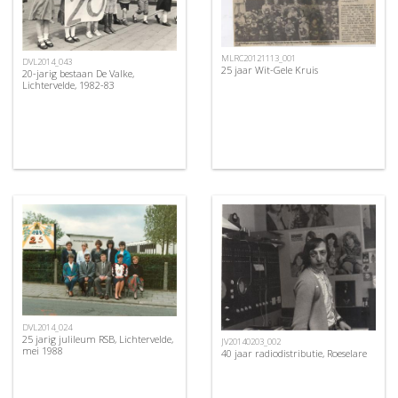
MLRC20121113_001
DVL2014_043
25 jaar Wit-Gele Kruis
20-jarig bestaan De Valke,
Lichtervelde, 1982-83
DVL2014_024
25 jarig julileum RSB, Lichtervelde,
JV20140203_002
mei 1988
40 jaar radiodistributie, Roeselare