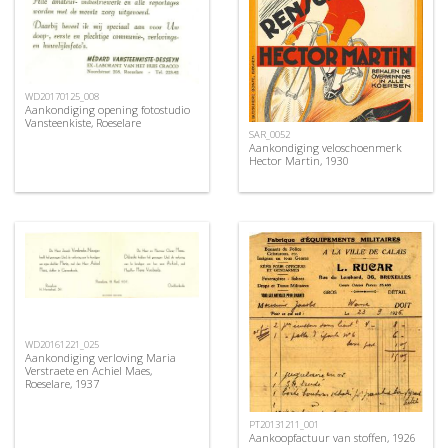
WD20170125_008
Aankondiging opening fotostudio
Vansteenkiste, Roeselare
SAR_0052
Aankondiging veloschoenmerk
Hector Martin, 1930
WD20161221_025
Aankondiging verloving Maria
Verstraete en Achiel Maes,
Roeselare, 1937
PT20131211_001
Aankoopfactuur van stoffen, 1926