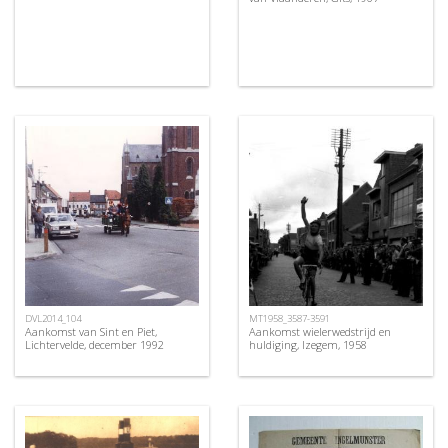
DVL2014_104
MT1958_3587-3591
Aankomst van Sint en Piet,
Aankomst wielerwedstrijd en
Lichtervelde, december 1992
huldiging, Izegem, 1958