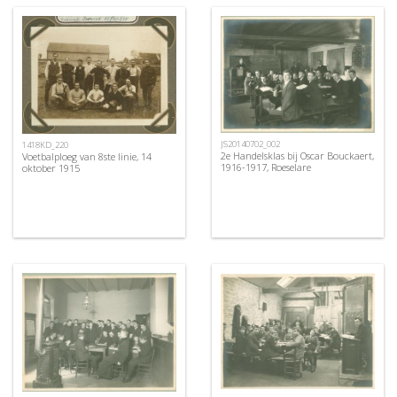
JS20140702_002
1418KD_220
2e Handelsklas bij Oscar Bouckaert,
Voetbalploeg van 8ste linie, 14
1916-1917, Roeselare
oktober 1915