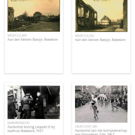
WD2013_5_009
WD2013_6_010
Aan den kleinen Bassijn, Roeselare
Aan den kleinen Bassijn, Roeselare
SARAVMF000120
Aankomst koning Leopold III bij
LM20121031_006
Aankomst van het kampioenschap
stadhuis Roeselare, 1937
van Vlaanderen, Gits, 1967