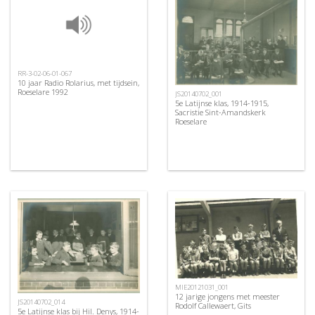
RR-3-02-06-01-067
10 jaar Radio Rolarius, met tijdsein,
Roeselare 1992
JS20140702_001
5e Latijnse klas, 1914-1915,
Sacristie Sint-Amandskerk
Roeselare
MIE20121031_001
12 jarige jongens met meester
JS20140702_014
Rodolf Callewaert, Gits
5e Latijnse klas bij Hil. Denys, 1914-