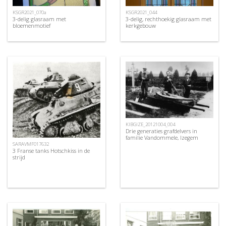
KSGR2021_070a
KSGR2021_044
3-delig glasraam met
3-delig, rechthoekig glasraam met
bloemenmotief
kerkgebouw
KIBGIZE_20121004_004
Drie generaties grafdelvers in
familie Vandommele, Izegem
SARAVMF017632
3 Franse tanks Hotschkiss in de
strijd