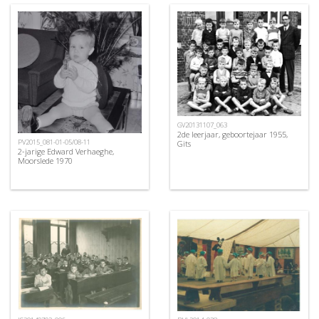
GV20131107_063
2de leerjaar, geboortejaar 1955,
PV2015_081-01-05/08-11
Gits
2-jarige Edward Verhaeghe,
Moorslede 1970