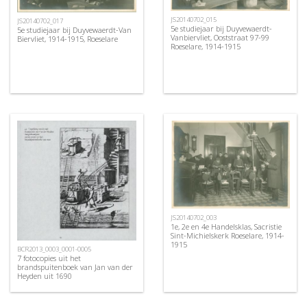
JS20140702_015
JS20140702_017
5e studiejaar bij Duyvewaerdt-
5e studiejaar bij Duyvewaerdt-Van
Vanbiervliet, Ooststraat 97-99
Biervliet, 1914-1915, Roeselare
Roeselare, 1914-1915
JS20140702_003
1e, 2e en 4e Handelsklas, Sacristie
Sint-Michielskerk Roeselare, 1914-
1915
BCR2013_0003_0001-0005
7 fotocopies uit het
brandspuitenboek van Jan van der
Heyden uit 1690