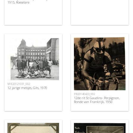
1915, Roeselare
MIE20121031_002
12 jarige meisjes, Gits, 1970
PB20140423_002
12de rit St Gaudins- Perpignon,
Ronde van Frankrijk, 1950