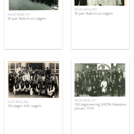
RKI20130616_007
50 jaar Rode Kruis Izegem
RKI20130508_019
50 jaar Rode Kruis Izegem
ML20140326_017
GC20130502_064
100 dagenviering 3HSTM, Roeselare,
100 dagen AVE, Izegem
januari 1974