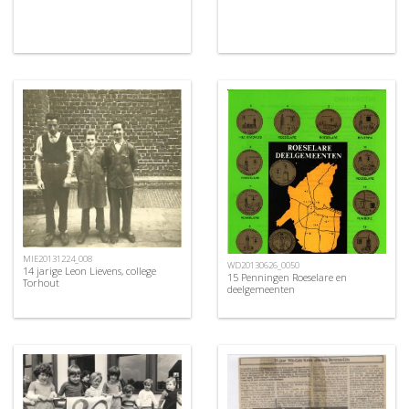
MIE20131224_008
WD20130626_0050
14 jarige Leon Lievens, college
15 Penningen Roeselare en
Torhout
deelgemeenten