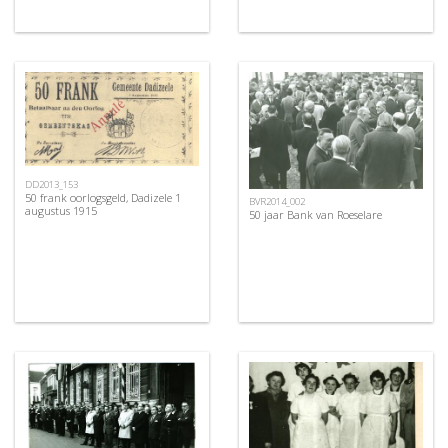
DD2013_153
50 frank oorlogsgeld, Dadizele 1
BVR2014_002
augustus 1915
50 jaar Bank van Roeselare