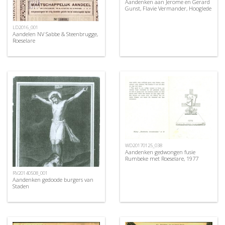
Aandenken aan Jerome en Gerard
Gunst, Flavie Vermander, Hooglede
LD2016_001
Aandelen NV Sabbe & Steenbrugge,
Roeselare
WD20170125_038
Aandenken gedwongen fusie
Rumbeke met Roeselare, 1977
RV20140508_001
Aandenken gedoode burgers van
Staden