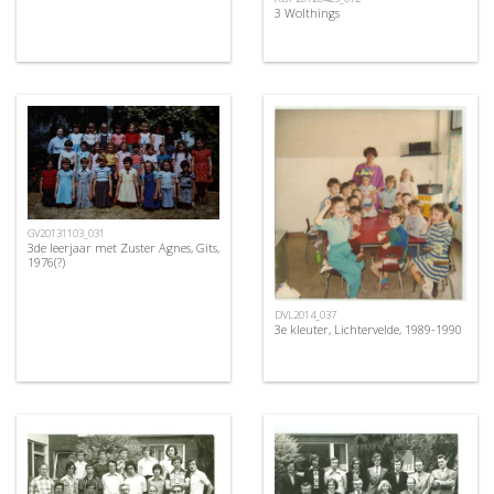
3 Wolthings
GV20131103_031
3de leerjaar met Zuster Agnes, Gits,
1976(?)
DVL2014_037
3e kleuter, Lichtervelde, 1989-1990