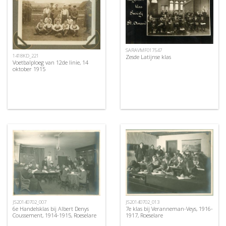
SARAVMF017547
1418KD_221
Zesde Latijnse klas
Voetbalploeg van 12de linie, 14
oktober 1915
JS20140702_007
JS20140702_013
6e Handelsklas bij Albert Denys
7e klas bij Veranneman-Veys, 1916-
Coussement, 1914-1915, Roeselare
1917, Roeselare