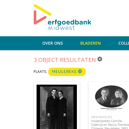
OVER ONS
BLADEREN
COLL
3 OBJECT RESULTATEN
PLAATS:
MEULEBEKE
EW20190318_002
Huwelijksfoto Camille
Codenijs en Maria Theresia
D'Haene, Meulebeke, 1883