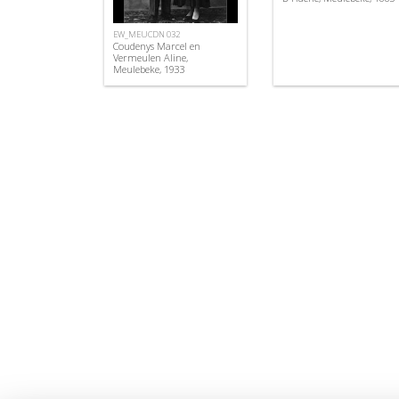
EW_MEUCDN 032
Coudenys Marcel en
Vermeulen Aline,
Meulebeke, 1933