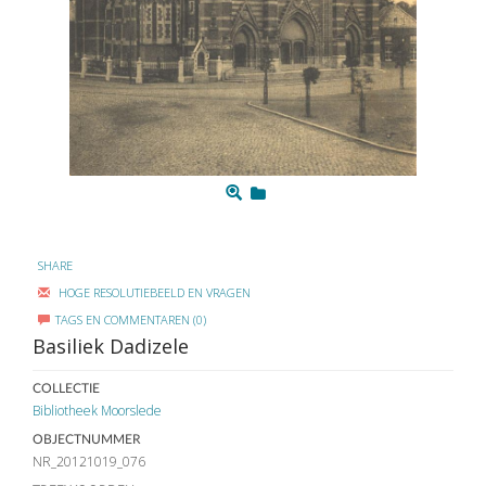
SHARE
HOGE RESOLUTIEBEELD EN VRAGEN
TAGS EN COMMENTAREN (0)
Basiliek Dadizele
COLLECTIE
Bibliotheek Moorslede
OBJECTNUMMER
NR_20121019_076