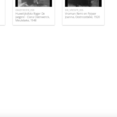
EW20190318_058
EW_VROSPR_006
Huwelijksfoto Roger De
Vroman Remi en Pylyser
Jaegere - Clara Cleenwerck,
Joanna, Oostrozebeke, 1920
Meulebeke, 1948