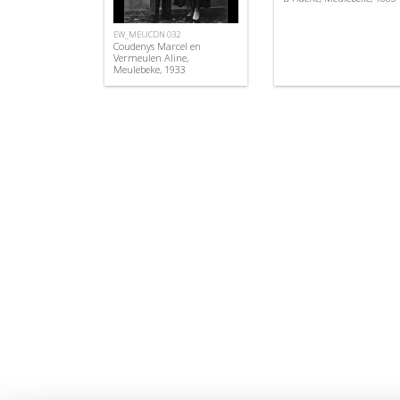
EW_MEUCDN 032
Coudenys Marcel en
Vermeulen Aline,
Meulebeke, 1933