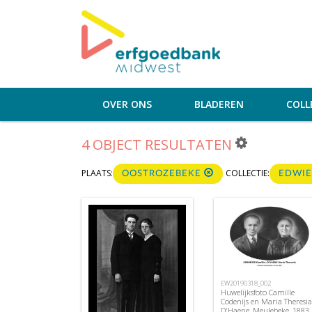
OVER ONS
BLADEREN
COLL
4 OBJECT RESULTATEN
PLAATS:
COLLECTIE:
OOSTROZEBEKE
EDWIE
EW20190318_002
Huwelijksfoto Camille
Codenijs en Maria Theresia
D'Haene, Meulebeke, 1883