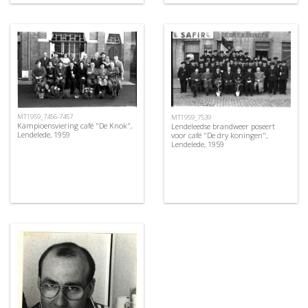
MT1959_7456-7457
MT1959_7539
Kampioensviering café "De Knok",
Lendeleedse brandweer poseert
Lendelede, 1959
voor café "De dry koningen",
Lendelede, 1959