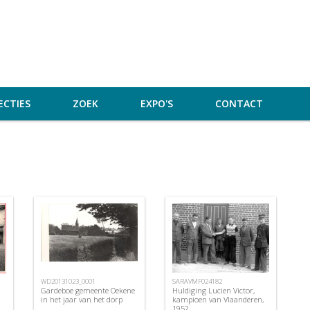
ECTIES
ZOEK
EXPO'S
CONTACT
WD20131023_0001
SARAVMF024182
Gardeboe gemeente Oekene
Huldiging Lucien Victor,
in het jaar van het dorp
kampioen van Vlaanderen,
1952