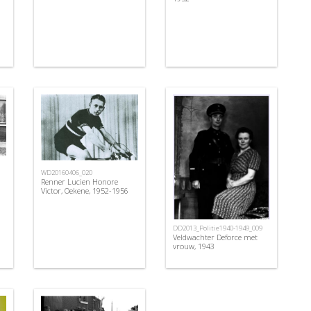
WD20160406_020
Renner Lucien Honore
Victor, Oekene, 1952-1956
DD2013_Politie1940-1949_009
Veldwachter Deforce met
vrouw, 1943