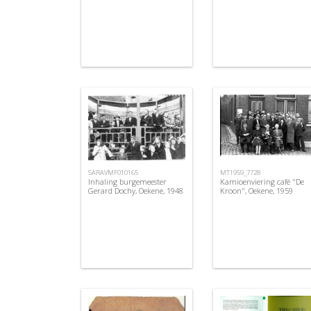
SARAVMF010165
MT1959_7728
Inhaling burgemeester
Kamioenviering café "De
Gerard Dochy, Oekene, 1948
Kroon", Oekene, 1959