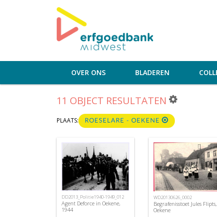
OVER ONS
BLADEREN
COLL
11 OBJECT RESULTATEN
PLAATS:
ROESELARE - OEKENE
DD2013_Politie1940-1949_012
WD20130626_0002
Agent Deforce in Oekene,
Begrafenisstoet Jules Flipts,
1944
Oekene