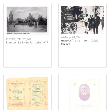
WieMu_odiel_010
KIBGROE_20121008_002
masseur Thémar neemt Odiels
Markt en kerk van Rumbeke, 1917
bagage