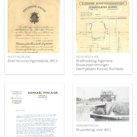
MV20130228_008
WD20180214_006
Brief Herinneringsmedaille, WO II
Briefhoofding Algemene
Bouwondernemingen
Desimpelaere Kamiel, Rumbeke
SARAVMF035724
Bruanebrug, voor WO I