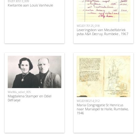
EV20130513_009
Kwitantie aan Louis Vanheule
WD20170125_018
Leveringsbon van Meubelfabriek
pvba A&A Decruy, Rumbeke , 1967
WieMu_odiel_005
Magdalena Stamper en Odiel
Defraeye
WD20180214_012
Maria Congregatie St Henricus
naar Mariaspel te Halle, Rumbeke,
1946