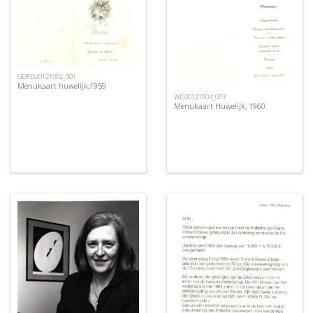
GDFD20121002_001
Menukaart huwelijk,1959
WD20121004_003
Menukaart Huwelijk, 1960