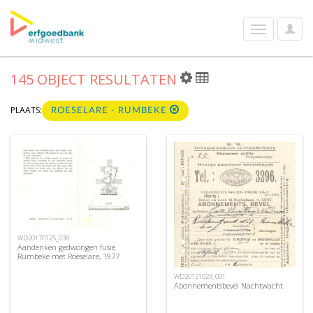
User
Toggle
Optio
navigation
145 OBJECT RESULTATEN
PLAATS:
ROESELARE - RUMBEKE
WD20170125_038
Aandenken gedwongen fusie
Rumbeke met Roeselare, 1977
WD20121023_001
Abonnementsbevel Nachtwacht