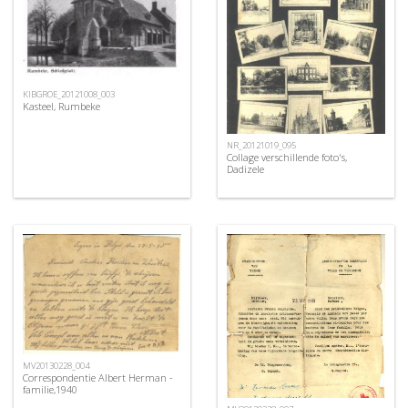
KIBGROE_20121008_003
Kasteel, Rumbeke
NR_20121019_095
Collage verschillende foto's,
Dadizele
MV20130228_004
Correspondentie Albert Herman -
familie,1940