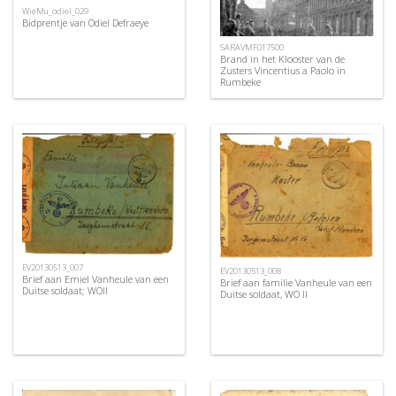
WieMu_odiel_029
Bidprentje van Odiel Defraeye
SARAVMF017500
Brand in het Klooster van de
Zusters Vincentius a Paolo in
Rumbeke
EV20130513_007
EV20130513_008
Brief aan Emiel Vanheule van een
Brief aan familie Vanheule van een
Duitse soldaat; WOII
Duitse soldaat, WO II