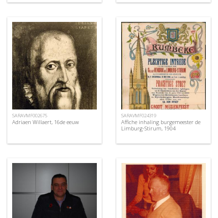
SARAVMF002675
SARAVMF024319
Adriaen Willaert, 16de eeuw
Affiche inhaling burgemeester de
Limburg-Stirum, 1904