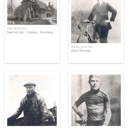
JB20140427_002
Neerhof van 't Kasteel , Rumbeke
WieMu_odiel_006
Odiel Defraeye