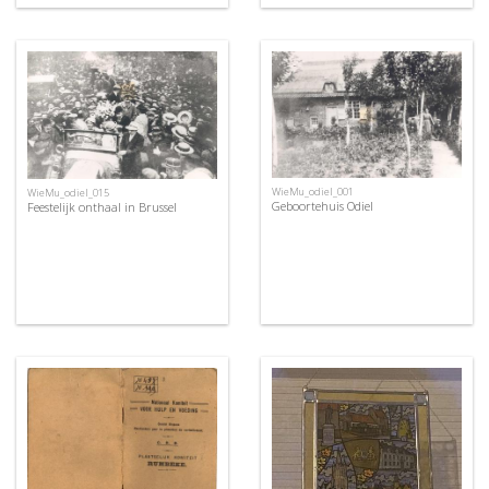
WieMu_odiel_001
WieMu_odiel_015
Geboortehuis Odiel
Feestelijk onthaal in Brussel