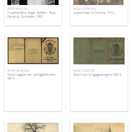
EW20190318_061
WD20121018_004
Huwelijksfoto Roger Nyffels - Rosa
Jubelarissen H Familie, 1912
Declercq, Rumbeke, 1962
MV20130228_002
MV20130228_003
Kaart opgave der oorlogsdiensten,
Kaart van Krijgsgevangene, WO II
WO II