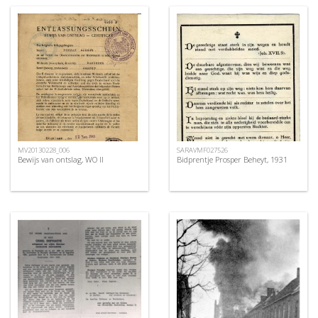
MV20130228_006
SARAVMF027526
Bewijs van ontslag, WO II
Bidprentje Prosper Beheyt, 1931