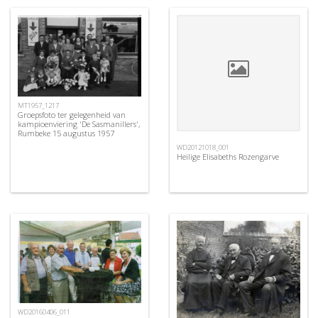
MT1957_1217
Groepsfoto ter gelegenheid van
kampioenviering 'De Sasmanillers',
Rumbeke 15 augustus 1957
WD20121018_001
Heilige Elisabeths Rozengarve
WD20160406_011