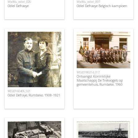
WieMu_odiel_026
WieMu_odiel_007
Odiel Defraeye
Odiel Defraeye Belgisch kampioen
WD20180214_017
Ontvangst Koninklijke
Maatschappij De Trekvogels op
gemeentehuis, Rumbeke, 1960
WD20160406_021
Odiel Defraye, Rumbeke, 1908-1921