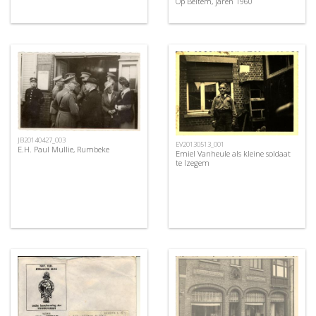
Op Beitem, jaren 1960
JB20140427_003
EV20130513_001
E.H. Paul Mullie, Rumbeke
Emiel Vanheule als kleine soldaat
te Izegem