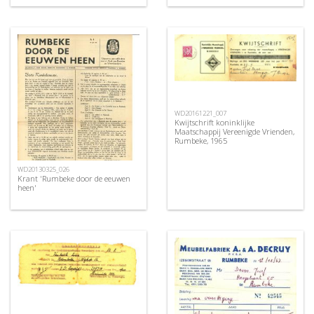
WD20161221_007
Kwijtschrift koninklijke
Maatschappij Vereenigde Vrienden,
Rumbeke, 1965
WD20130325_026
Krant 'Rumbeke door de eeuwen
heen'