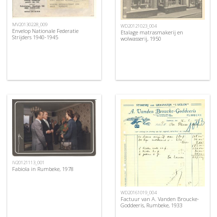
MV20130228_009
WD20121023_004
Envelop Nationale Federatie
Etalage matrasmakerij en
Strijders 1940-1945
wolwasserij, 1950
IV20121113_001
Fabiola in Rumbeke, 1978
WD20161019_004
Factuur van A. Vanden Broucke-
Goddeeris, Rumbeke, 1933