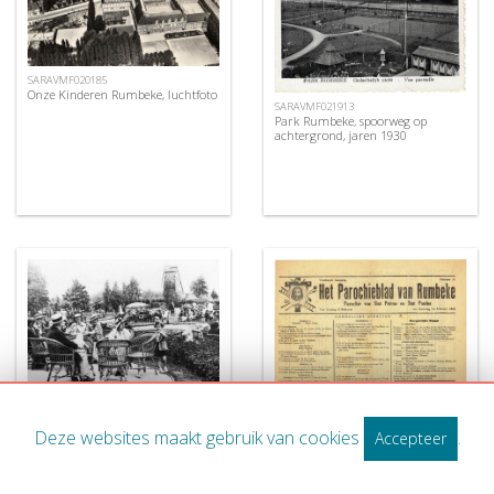
SARAVMF020185
Onze Kinderen Rumbeke, luchtfoto
SARAVMF021913
Park Rumbeke, spoorweg op
achtergrond, jaren 1930
SARAVMF001966
Park van Rumbeke
JB20140427_007
Deze websites maakt gebruik van cookies
.
Accepteer
Parochieblad Rumbeke, 1942