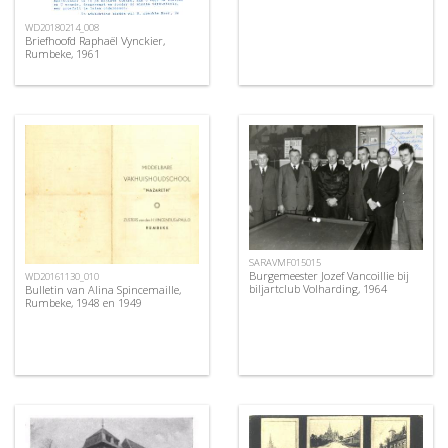
WD20180214_008
Briefhoofd Raphaël Vynckier,
Rumbeke, 1961
SARAVMF015015
Burgemeester Jozef Vancoillie bij
WD20161130_010
biljartclub Volharding, 1964
Bulletin van Alina Spincemaille,
Rumbeke, 1948 en 1949