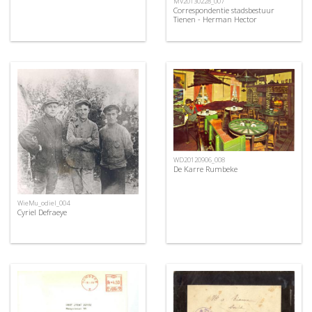
MV20130228_007
Correspondentie stadsbestuur
Tienen - Herman Hector
WD20120906_008
De Karre Rumbeke
WieMu_odiel_004
Cyriel Defraeye