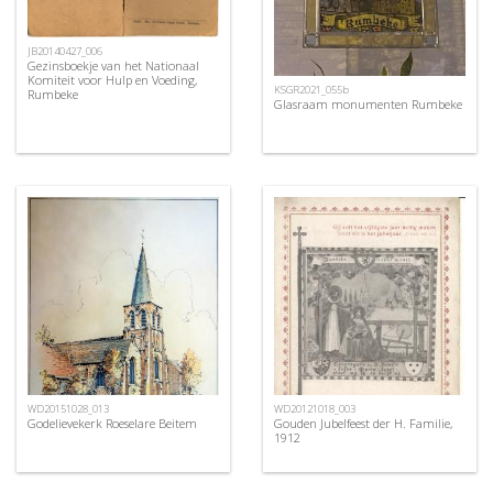
JB20140427_006
Gezinsboekje van het Nationaal
Komiteit voor Hulp en Voeding,
KSGR2021_055b
Rumbeke
Glasraam monumenten Rumbeke
WD20151028_013
WD20121018_003
Godelievekerk Roeselare Beitem
Gouden Jubelfeest der H. Familie,
1912