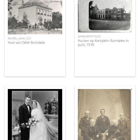
SARAVMF017620
WieMu_odiel_021
Huizen op Kerkplein Rumbeke in
Huis van Odiel Rumbeke
puin, 1918