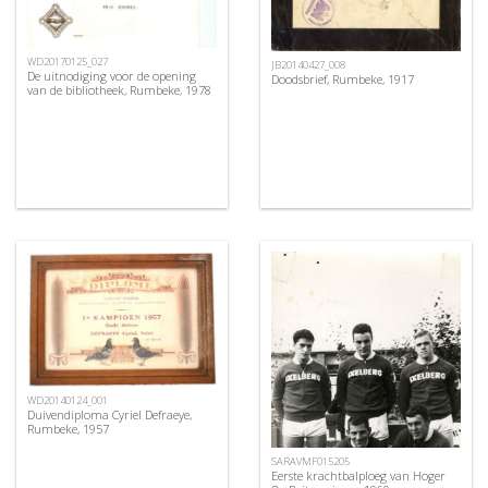
WD20170125_027
JB20140427_008
De uitnodiging voor de opening
Doodsbrief, Rumbeke, 1917
van de bibliotheek, Rumbeke, 1978
WD20140124_001
Duivendiploma Cyriel Defraeye,
Rumbeke, 1957
SARAVMF015205
Eerste krachtbalploeg van Hoger