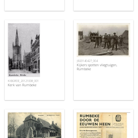
JB20140427_004
Kijkers spotten vliegtuigen,
Rumbeke
KIBGROE_20121008_001
Kerk van Rumbeke