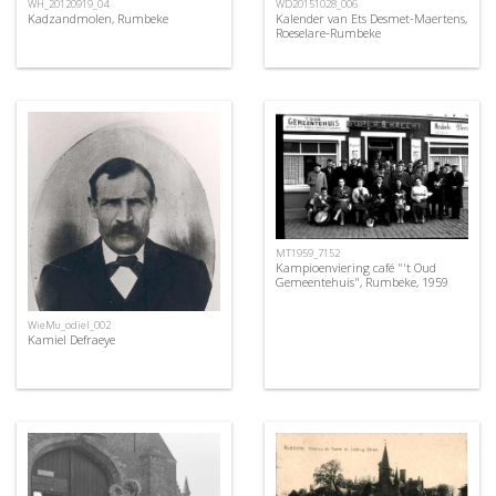
WH_20120919_04
WD20151028_006
Kadzandmolen, Rumbeke
Kalender van Ets Desmet-Maertens,
Roeselare-Rumbeke
MT1959_7152
Kampioenviering café "'t Oud
Gemeentehuis", Rumbeke, 1959
WieMu_odiel_002
Kamiel Defraeye