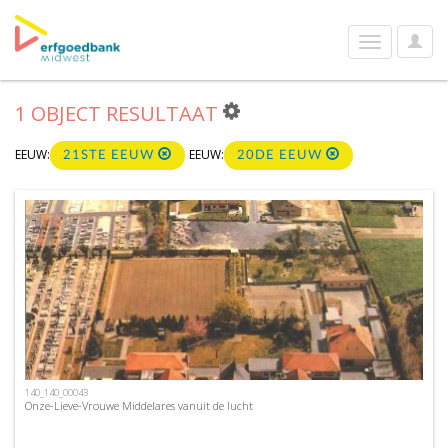
User
Toggle
Optio
navigation
1 OBJECT RESULTAAT
EEUW:
EEUW:
21STE EEUW
20DE EEUW
140_140_00043
Onze-Lieve-Vrouwe Middelares vanuit de lucht