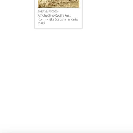
SARAVMF000204
Affiche Sint-Ceciliafeest
Koninklijke Stadsharmonie,
1900