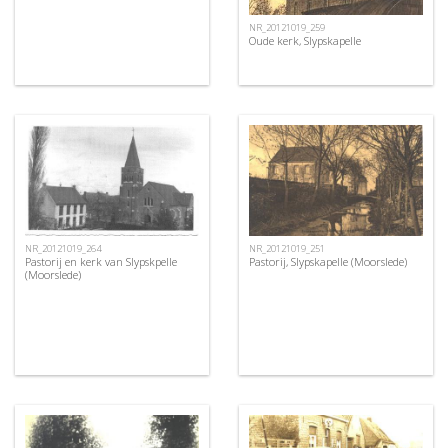
NR_20121019_259
Oude kerk, Slypskapelle
NR_20121019_264
NR_20121019_251
Pastorij en kerk van Slypskpelle
Pastorij, Slypskapelle (Moorslede)
(Moorslede)