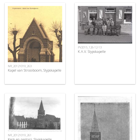
PV2015_126-12-13
K.A.V. Slypskapelle
NR_20121019_263
Kapel van Strooiboom, Slypskapelle
NR_20121019_261
Kerk en pastorij, Slypskapelle