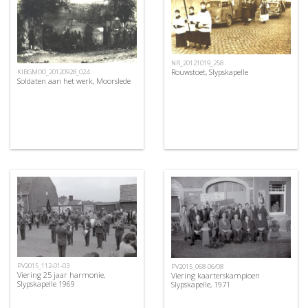
NR_20121019_258
Rouwstoet, Slypskapelle
KIBGMOO_20120928_024
Soldaten aan het werk, Moorslede
PV2015_112-01-03
PV2015_068-06/08
Viering 25 jaar harmonie,
Viering kaarterskampioen
Slypskapelle 1969
Slypskapelle, 1971