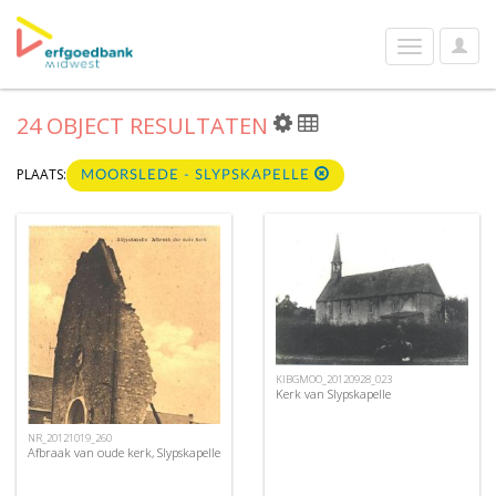
User
Toggle
Optio
navigation
24 OBJECT RESULTATEN
PLAATS:
MOORSLEDE - SLYPSKAPELLE
KIBGMOO_20120928_023
Kerk van Slypskapelle
NR_20121019_260
Afbraak van oude kerk, Slypskapelle