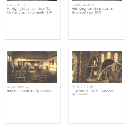
PV2015_042-08-09
PV2015_097-18-19
Huldiging kampioen kaarten,
Huldiging biljartkampioen 'De
Slypskapelle juli 1972
klakkestoters', Slypskapelle 1970
NR_20121019_256
NR_20121019_253
Interieur van kerk in opbouw,
Interieur noodkerk, Slypskapelle
Slypskapelle