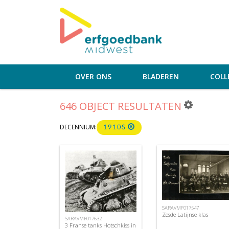
OVER ONS
BLADEREN
COLL
646 OBJECT RESULTATEN
DECENNIUM:
1910S
SARAVMF017547
Zesde Latijnse klas
SARAVMF017632
3 Franse tanks Hotschkiss in