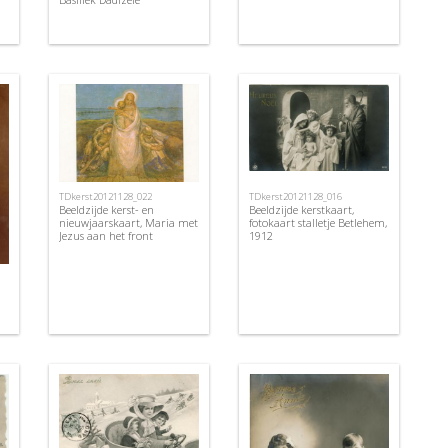
TDkerst20121128_022
TDkerst20121128_016
Beeldzijde kerst- en
Beeldzijde kerstkaart,
nieuwjaarskaart, Maria met
fotokaart stalletje Betlehem,
Jezus aan het front
1912