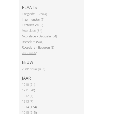
PLAATS
Hooglede - Gits (4)
Ingelmunster (7)
Lichtervelde (3)
Moorslede (84)
Moorslede - Dadizele (64)
Roeselare (541)
Roeselare - Beveren (8)
en 2 meer
EEUW
20de eeuw (403)
JAAR
1910 (21)
1911 (20)
1912 (7)
1913 (7)
1914 (174)
1915 (215)