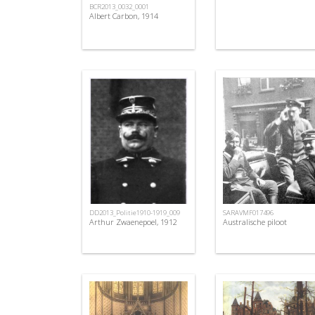
BCR2013_0032_0001
Albert Carbon, 1914
DD2013_Politie1910-1919_009
SARAVMF017496
Arthur Zwaenepoel, 1912
Australische piloot