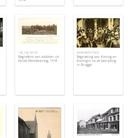
140_140_00130
SARAVMF017602
Begrafenis van soldaten uit
Begroeting van Koning en
Eerste Wereldoorlog, 1918
Koningin na de bevrijding
in Brugge