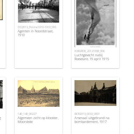
DD2013_Politie1910-1919_005
Agenten in Noordstraat,
1910
KIBGROE_20121008_006
Luchtgevecht nabij
Roeselare, 19 april 1915
140_140_00227
BCR2013_0033_0001
g
Algemeen zicht op klooster,
Arsenaal uitgebrand na
Moorslede
bombardement, 1917