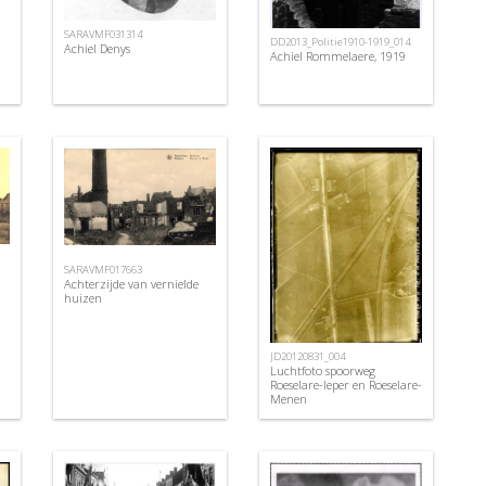
SARAVMF031314
DD2013_Politie1910-1919_014
Achiel Denys
Achiel Rommelaere, 1919
SARAVMF017663
Achterzijde van vernielde
huizen
JD20120831_004
Luchtfoto spoorweg
Roeselare-Ieper en Roeselare-
Menen