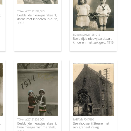
TDkerst20121128_010
,
Beeldzijde nieuwjaarskaart,
dame met kinderen in auto,
1912
TDkerst20121128_015
Beeldzijde nieuwjaarskaart,
kinderen met zak geld, 1916
TDkerst20121205_001
SARAVMF017660
,
Beeldzijde nieuwjaarskaart,
Beenhouwerij Steene met
twee meisjes met maretak,
een granaatinslag
1914