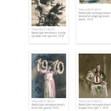
TDkerst20121128_011
Beeldzijde nieuwjaarskaart
bebloemd vliegtuig boven
water, 1914
TDkerst20121128_014
Beeldzijde kerstkaart, kindje
op slede met sparren, 1910
TDkerst20121128_012
TDkerst20121128_013
Beeldzijde nieuwjaarskaart,
Beeldzijde nieuwjaarskaart
kind met jaartal, 1910
koppel met cijfer 1, 1910