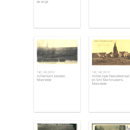
de strijd
140_140_00161
140_140_00131
Achterkant klooster,
Achterzijde Dadizelestraat
Moorslede
en Sint-Martinuskerk,
Moorslede