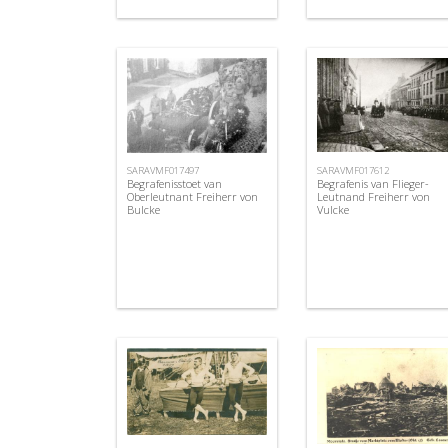
SARAVMF017497
SARAVMF017612
Begrafenisstoet van
Begrafenis van Flieger-
Oberleutnant Freiherr von
Leutnand Freiherr von
Bulcke
Vulcke