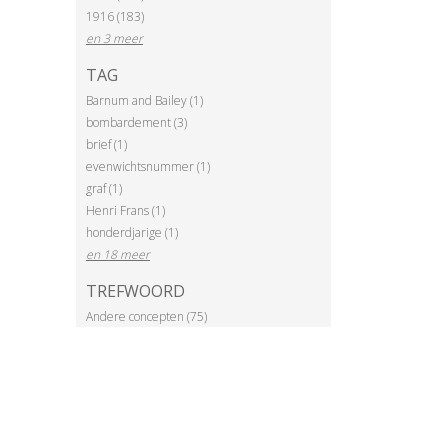
1916 (183)
en 3 meer
TAG
Barnum and Bailey (1)
bombardement (3)
brief (1)
evenwichtsnummer (1)
graf (1)
Henri Frans (1)
honderdjarige (1)
en 18 meer
TREFWOORD
Andere concepten (75)
Architectuur (23)
Bedevaart (1)
Beeldende kunst (6)
Begrafenis (3)
Boogschieten (1)