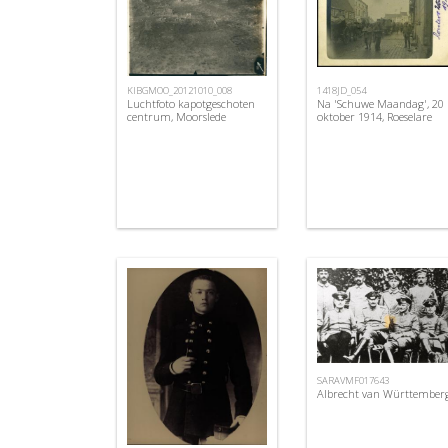
KIBGMOO_20121010_008
1418JD_054
Luchtfoto kapotgeschoten
Na 'Schuwe Maandag', 20
centrum, Moorslede
oktober 1914, Roeselare
SARAVMF017643
Albrecht van Württember