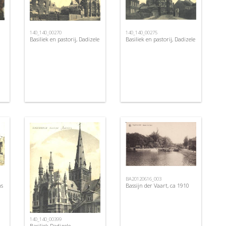
140_140_00270
140_140_00275
Basiliek en pastorij, Dadizele
Basiliek en pastorij, Dadizele
BA20120616_003
ns
Bassijn der Vaart, ca 1910
140_140_00399
Basiliek Dadizele