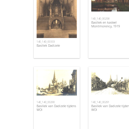
140_140_00258
Basiliek en kasteel
Montmorency, 1919
140_140_00333
Basiliek Dadizele
140_140_00290
140_140_00291
Basiliek van Dadizele tijdens
Basiliek van Dadizele tijde
WOI
WOI