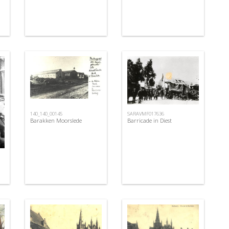
140_140_00145
SARAVMF017636
Barakken Moorslede
Barricade in Diest