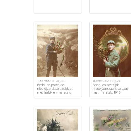
TDkerst20121128_023
TDkerst20121128_024
Beeld- en postzijde
Beeld- en postzijde
nieuwjaarskaart, soldaat
nieuwjaarskaart, soldaat
met hulst- en maretak,
met maretak, 1915
1915