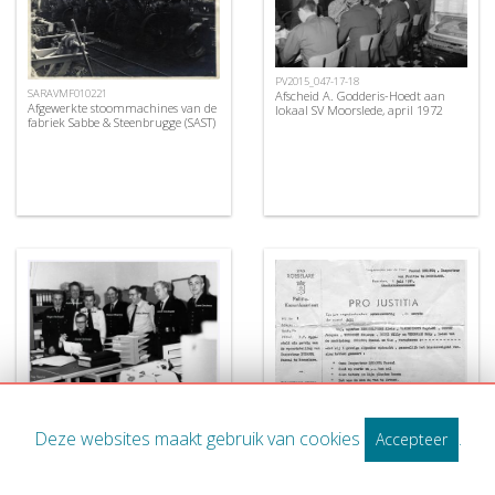
PV2015_047-17-18
SARAVMF010221
Afscheid A. Godderis-Hoedt aan
Afgewerkte stoommachines van de
lokaal SV Moorslede, april 1972
fabriek Sabbe & Steenbrugge (SAST)
DD2013_Politie1970-1979_007
Afscheid Emiel Verhoest, 1972
Deze websites maakt gebruik van cookies
.
Accepteer
DD2013_Politie1970-1979_005
Afscheids PV Pascal Decancq, 1971