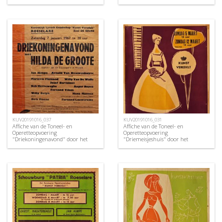
Lyrisch Gezelschap "Kunst
Lyrisch Gezelschap "Kunst
Veredelt", Roeselare, 1966
Veredelt", Roeselare, 1956
KUV20191016_037
KUV20191016_031
Affiche van de Toneel- en
Affiche van de Toneel- en
Operetteopvoering
Operetteopvoering
"Driekoningenavond" door het
"Driemeisjeshuis" door het
Roeselaars Koninklijk Lyrisch
Roeselaars Koninklijk Lyrisch
Gezelschap "Kunst Veredelt",
Gezelschap "Kunst Veredelt",
Roeselare, 1967
Roeselare, 1961