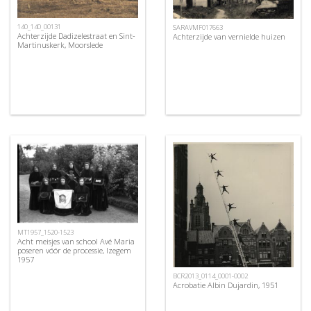
140_140_00131
SARAVMF017663
Achterzijde Dadizelestraat en Sint-
Achterzijde van vernielde huizen
Martinuskerk, Moorslede
MT1957_1520-1523
Acht meisjes van school Avé Maria
poseren vóór de processie, Izegem
1957
BCR2013_0114_0001-0002
Acrobatie Albin Dujardin, 1951