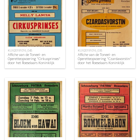
KUV20191016_045
KUV20191016_035
Affiche van de Toneel- en
Affiche van de Toneel- en
Operetteopvoering "Cirkusprinses"
Operetteopvoering "Czardavorstin"
door het Roeselaars Koninklijk
door het Roeselaars Koninklijk
Lyrisch Gezelschap "Kunst
Lyrisch Gezelschap "Kunst
Veredelt", Roeselare, 1972
Veredelt", Roeselare, 1964