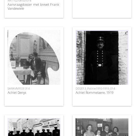
RR-1-02-08-00-014
Aanvraagdossier met brevet Frank
Vandewiele
SARAVMF031314
DD2013_Politie1910-1919_014
Achiel Denys
Achiel Rommelaere, 1919