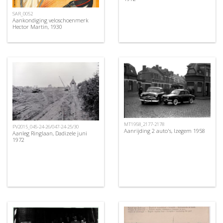
SAR_0052
Aankondiging veloschoenmerk
Hector Martin, 1930
MT1958_2177-2178
PV2015_045-24-26/047-24-25/30
Aanrijding 2 auto's, Izegem 1958
Aanleg Ringlaan, Dadizele juni
1972