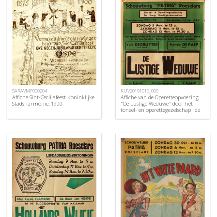
SARAVMF000204
KUV20191016_006
Affiche Sint-Ceciliafeest Koninklijke
Affiche van de Operetteopvoering
Stadsharmonie, 1900
"De Lustige Weduwe" door het
toneel- en operettegezelschap "de
Burgerlijke Oorlogsverminkten",
Roeselare, 1950