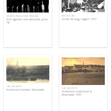
MT1957_491
DD2013_Politie1950-1959_045
Achter de toog, Izegem 1957
Acht agenten met decoratie, jaren
'50
140_140_00161
140_140_00173
Achterkant klooster, Moorslede
Achterkant kostschool te
Moorslede, 1939