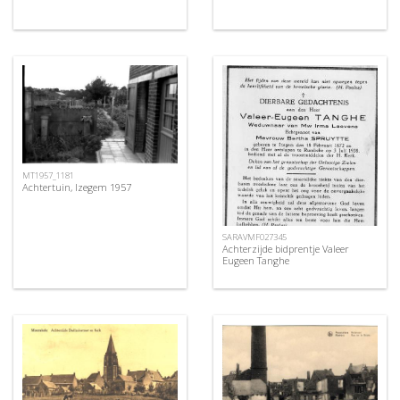
MT1957_1181
Achtertuin, Izegem 1957
SARAVMF027345
Achterzijde bidprentje Valeer
Eugeen Tanghe