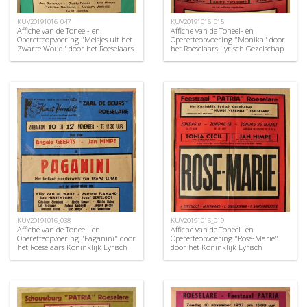
KUV20191016_047
KUV20191016_015
Affiche van de Toneel- en
Affiche van de Toneel- en
Operetteopvoering "Meisjes uit het
Operetteopvoering "Monika" door
Zwarte Woud" door het Roeselaars
het Roeselaars Lyrisch Gezelschap
Koninklijk Lyrisch Gezelschap
"Kunst Veredelt", Roeselare, 1954
"Kunst Veredelt", Roeselare, 1973
KUV20191016_038
KUV20191016_019
Affiche van de Toneel- en
Affiche van de Toneel- en
Operetteopvoering "Paganini" door
Operetteopvoering "Rose-Marie"
het Roeselaars Koninklijk Lyrisch
door het Koninklijk Lyrisch
Gezelschap "Kunst Veredelt",
Gezelschap "Kunst Veredelt",
Roeselare, 1968
Roeselare, 1956