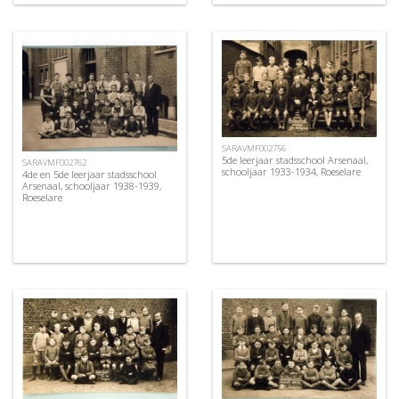
SARAVMF002756
5de leerjaar stadsschool Arsenaal,
SARAVMF002762
schooljaar 1933-1934, Roeselare
4de en 5de leerjaar stadsschool
Arsenaal, schooljaar 1938-1939,
Roeselare