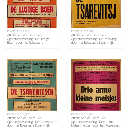
KUV20191016_040
KUV20191016_028
Affiche van de Toneel- en
Affiche van de Toneel- en
Operetteopvoering "De Lustige
Operetteopvoering "De Tsarevitsj"
Boer" door het Roeselaars
door het Roeselaars Koninklijk
Koninklijk Lyrisch Gezelschap
Lyrisch Gezelschap "Kunst
"Kunst Veredelt", Roeselare, 1970
Veredelt", Roeselare, 1960
KUV20191016_036
KUV20191016_018
Affiche van de Toneel- en
Affiche van de Toneel- en
Operetteopvoering "De Tsarewitsch"
Operetteopvoering "Drie arme
door het Roeselaars Koninklijk
kleine meisjes" door het Roeselaars