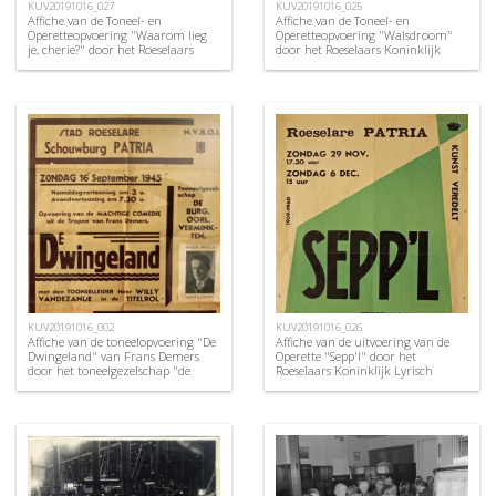
KUV20191016_027
KUV20191016_025
Affiche van de Toneel- en
Affiche van de Toneel- en
Operetteopvoering "Waarom lieg
Operetteopvoering "Walsdroom"
je, cherie?" door het Roeselaars
door het Roeselaars Koninklijk
Koninklijk Lyrisch Gezelschap
Lyrisch Gezelschap "Kunst
"Kunst Veredelt", Roeselare, 1959
Veredelt", Roeselare, 1959
KUV20191016_002
KUV20191016_026
Affiche van de toneelopvoering "De
Affiche van de uitvoering van de
Dwingeland" van Frans Demers
Operette "Sepp'l" door het
door het toneelgezelschap "de
Roeselaars Koninklijk Lyrisch
burgerlijke oorlogsverminkten",
Gezelschap "Kunst Veredelt",
Roeselare, 1948
Roeselare, 1959