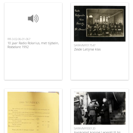
RR-3-02-06-01-067
10 jaar Radio Rolarius, met tijdsein,
SARAVMF017547
Roeselare 1992
Zesde Latijnse klas
SARAVMF000120
Aankomst koning Leopold III bij