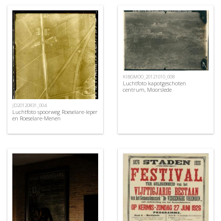
KIBGMOO_20121010_008
Luchtfoto kapotgeschoten
centrum, Moorslede
JD20120831_004
Luchtfoto spoorweg Roeselare-Ieper
en Roeselare-Menen