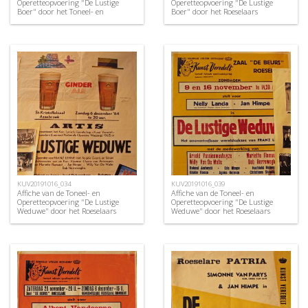
Operetteopvoering "De Lustige
Operetteopvoering "De Lustige
Boer" door het Toneel- en
Boer" door het Roeselaars
Operettegezelschap "de Burgerlijke
Koninklijk Lyrisch Gezelschap
Oorlogsverminkten", Roeselare,
"Kunst Veredelt", Roeselare, 1963
1952
KUV20191016_034
KUV20191016_039
Affiche van de Toneel- en
Affiche van de Toneel- en
Operetteopvoering "De Lustige
Operetteopvoering "De Lustige
Weduwe" door het Roeselaars
Weduwe" door het Roeselaars
Koninklijk Lyrisch Gezelschap
Koninklijk Lyrisch Gezelschap
"Kunst Veredelt", Roeselare, 1964
"Kunst Veredelt", Roeselare, 1969