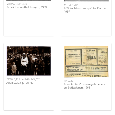
MT1959_7514-7518
MT1957_510
Actiefoto's voetbal, Izegem, 1959
ACV Kachtem: groepsfoto, Kachtem
1957
DD2013_Politie1940-1949_032
RV_0026
Adolf Seaux, jaren '40
Advertentie Vuylsteke gebroeders
en Batjesdagen, 1968