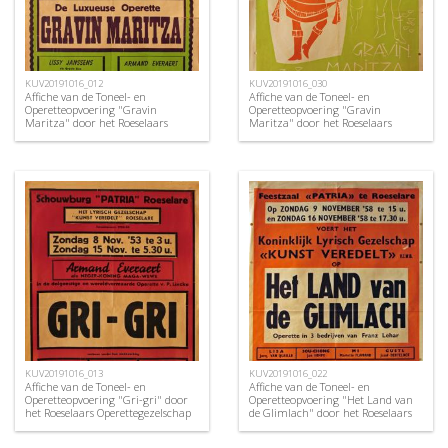
KUV20191016_012
KUV20191016_030
Affiche van de Toneel- en
Affiche van de Toneel- en
Operetteopvoering "Gravin
Operetteopvoering "Gravin
Maritza" door het Roeselaars
Maritza" door het Roeselaars
Operettegezelschap "Kunst
Koninklijk Lyrisch Gezelschap
Veredelt", Roeselare, 1952
"Kunst Veredelt", Roeselare, 1960
KUV20191016_013
KUV20191016_022
Affiche van de Toneel- en
Affiche van de Toneel- en
Operetteopvoering "Gri-gri" door
Operetteopvoering "Het Land van
het Roeselaars Operettegezelschap
de Glimlach" door het Roeselaars
"Kunst Veredelt", Roeselare, 1953
Koninklijk Lyrisch Gezelschap
"Kunst Veredelt", Roeselare, 1958