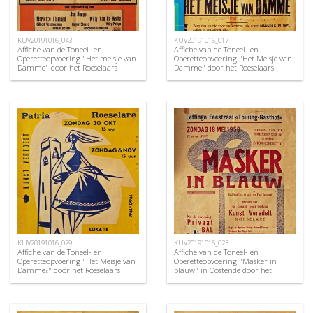
KUV20191016_043
KUV20191016_017
Affiche van de Toneel- en
Affiche van de Toneel- en
Operetteopvoering "Het meisje van
Operetteopvoering "Het Meisje van
Damme" door het Roeselaars
Damme" door het Roeselaars
Koninklijk Lyrisch Gezelschap
Lyrisch Gezelschap "Kunst
"Kunst Veredelt", Roeselare, 1971
Veredelt", Roeselare, 1955
KUV20191016_029
KUV20191016_023
Affiche van de Toneel- en
Affiche van de Toneel- en
Operetteopvoering "Het Meisje van
Operetteopvoering "Masker in
Damme?" door het Roeselaars
blauw" in Oostende door het
Koninklijk Lyrisch Gezelschap
Roeselaars Koninklijk Lyrisch
"Kunst Veredelt", Roeselare, 1960
Gezelschap "Kunst Veredelt",
Oostende, 1958