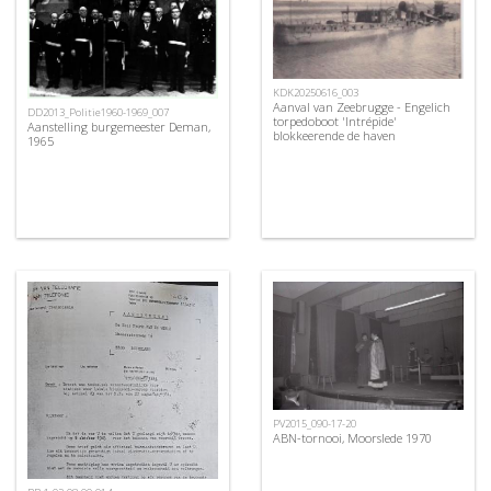
KDK20250616_003
Aanval van Zeebrugge - Engelich
DD2013_Politie1960-1969_007
torpedoboot 'Intrépide'
Aanstelling burgemeester Deman,
blokkeerende de haven
1965
PV2015_090-17-20
ABN-tornooi, Moorslede 1970