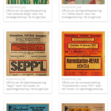
KUV20191016_003
KUV20191016_004
Affiche van de Operetteopvoering
Affiche van de Operetteopvoering
"Het Hollands Wijfje" door het
"In 't Witte Paard" door het
toneelgezelschap "de burgerlijke
toneelgezelschap "de burgerlijke
oorlogsverminkten", Roeselare,
oorlogsverminkten", Roeselare,
1948
1949
KUV20191016_005
KUV20191016_009
Affiche van de Operetteopvoering
Affiche van de revuevoorstelling
"Sepp'l" door het toneel- en
"Komedianten-revue 1951" door
operettegezelschap "de Burgerlijke
het Toneel- en Operettegezelschap
Oorlogsverminkten", Roeselare,
"de Burgerlijke
1950
Oorlogsverminkten", Roeselare,
1951