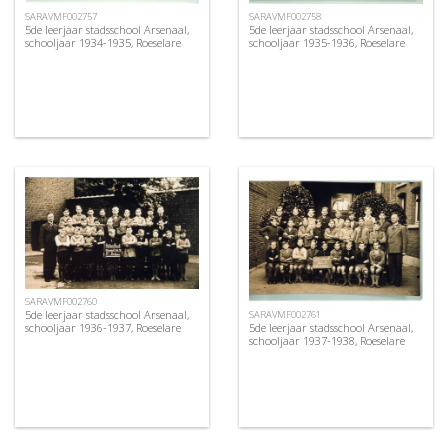
SARAVMF002757
SARAVMF002758
5de leerjaar stadsschool Arsenaal,
5de leerjaar stadsschool Arsenaal,
schooljaar 1934-1935, Roeselare
schooljaar 1935-1936, Roeselare
SARAVMF002760
5de leerjaar stadsschool Arsenaal,
SARAVMF002761
5de leerjaar stadsschool Arsenaal,
schooljaar 1936-1937, Roeselare
schooljaar 1937-1938, Roeselare