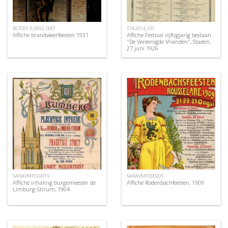
BCR2013_0092_0001
STA2014_031
Affiche brandweerfeesten 1931
Affiche Festival vijftigjarig bestaan
"De Vereenigde Vrienden", Staden,
27 juni 1926
SARAVMF024319
SARAVMF000205
Affiche inhaling burgemeester de
Affiche Rodenbachfeesten, 1909
Limburg-Stirum, 1904