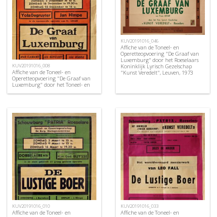
KUV20191016_046
Affiche van de Toneel- en
Operetteopvoering "De Graaf van
Luxemburg" door het Roeselaars
Koninklijk Lyrisch Gezelschap
KUV20191016_008
Affiche van de Toneel- en
"Kunst Veredelt", Leuven, 1973
Operetteopvoering "De Graaf van
Luxemburg" door het Toneel- en
Operettegezelschap "de Burgerlijke
Oorlogsverminkten", Roeselare,
1951
KUV20191016_010
KUV20191016_033
Affiche van de Toneel- en
Affiche van de Toneel- en