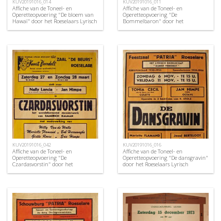
KUV20191016_014
KUV20191016_011
Affiche van de Toneel- en
Affiche van de Toneel- en
Operetteopvoering "De bloem van
Operetteopvoering "De
Hawaï" door het Roeselaars Lyrisch
Bommelbaron" door het
Gezelschap "Kunst Veredelt",
Roeselaars Operettegezelschap
Roeselare, 1954
"Kunst Veredelt", Roeselare, 1952
KUV20191016_042
KUV20191016_016
Affiche van de Toneel- en
Affiche van de Toneel- en
Operetteopvoering "De
Operetteopvoering "De dansgravin"
Czardasvorstin" door het
door het Roeselaars Lyrisch
Roeselaars Koninklijk Lyrisch
Gezelschap "Kunst Veredelt",
Gezelschap "Kunst Veredelt",
Roeselare, 1954
Roeselare, 1971