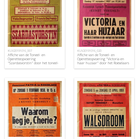
KUV20191016_007
KUV20191016_020
Affiche van de Toneel- en
Affiche van de Toneel- en
Operetteopvoering
Operetteopvoering "Victoria en
"Szardasvorstin" door het toneel-
haar huzaar" door het Roeselaars
en operettegezelschap "de
Koninklijk Lyrisch Gezelschap
Burgerlijke Oorlogsverminkten",
"Kunst Veredelt", Roeselare, 1957
Roeselare, 1951