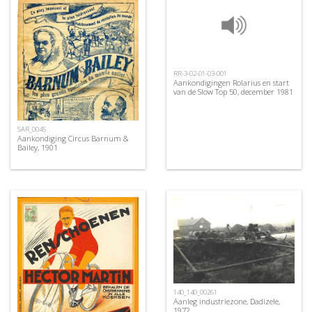
RR-3-02-01-03-001
Aankondigingen Rolarius en start
van de Slow Top 50, december 1981
SAR_0045
Aankondiging Circus Barnum &
Bailey, 1901
140_140_00261
Aanleg industriezone, Dadizele,
1972