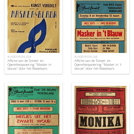
KUV20191016_024
KUV20191016_041
Affiche van de Toneel- en
Affiche van de Toneel- en
Operetteopvoering "Masker in
Operetteopvoering "Masker in 't
blauw" door het Roeselaars
blauw" door het Roeselaars
Koninklijk Lyrisch Gezelschap
Koninklijk Lyrisch Gezelschap
"Kunst Veredelt", Roeselare, 1958
"Kunst Veredelt", Roeselare, 1970