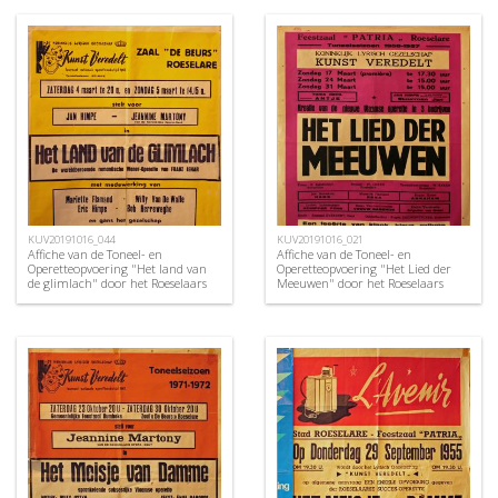
KUV20191016_044
KUV20191016_021
Affiche van de Toneel- en
Affiche van de Toneel- en
Operetteopvoering "Het land van
Operetteopvoering "Het Lied der
de glimlach" door het Roeselaars
Meeuwen" door het Roeselaars
Koninklijk Lyrisch Gezelschap
Koninklijk Lyrisch Gezelschap
"Kunst Veredelt", Roeselare, 1972
"Kunst Veredelt", Roeselare, 1957