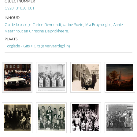
OBJECTNUMMER
GV20131030_001
INHOUD
Op de foto zie je Carine Devriendt
,
carine Soete
,
Mia Bruynooghe
,
Annie
Meernhout
en
Christine Dejonckheere
.
PLAATS
Hooglede - Gits
>
Gits
(is vervaardigd in)