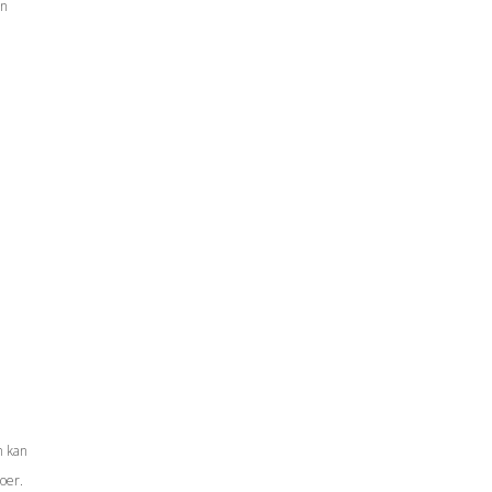
en
n kan
poer.