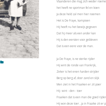
Vlaanderen die mag zich weder roem
het heeft ne sportman fel en koen
Ja deze held zal men hier noemen
Het is De Fraye, kampioen
Hij heeft nu het bewijs gegeven
Dat hij meer als een ander kan
Hij is den eersten voor gebleven
Dat is een eere voor de man.
Ja De Fraye, is ne sterke rijder
Hij wint de ronde van Frankrijk,
Zeker is het enen harden strijder
Berg op berg af, door zand en slijk
Men ziet in het Fraaiken er zit poer
Hij- wint - den - toer
Fraaiken dat is een man die goed rijde
Hij won deze toer , ja in Fraaike zit er 