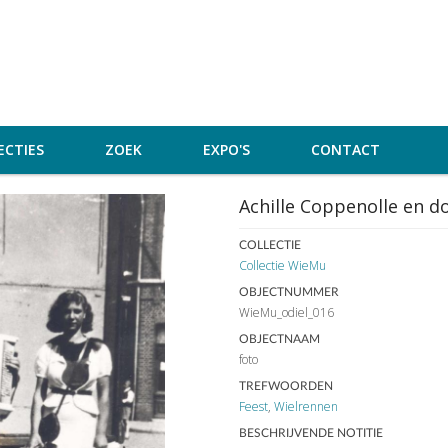
ECTIES
ZOEK
EXPO'S
CONTACT
Achille Coppenolle en d
COLLECTIE
Collectie WieMu
OBJECTNUMMER
WieMu_odiel_016
OBJECTNAAM
foto
TREFWOORDEN
Feest
,
Wielrennen
BESCHRIJVENDE NOTITIE