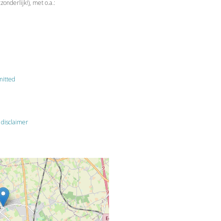
zonderlijk!), met o.a.:
mitted
e
disclaimer