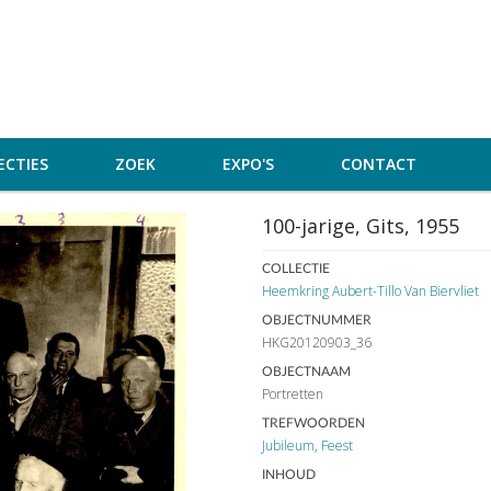
ECTIES
ZOEK
EXPO'S
CONTACT
100-jarige, Gits, 1955
COLLECTIE
Heemkring Aubert-Tillo Van Biervliet
OBJECTNUMMER
HKG20120903_36
OBJECTNAAM
Portretten
TREFWOORDEN
Jubileum
,
Feest
INHOUD