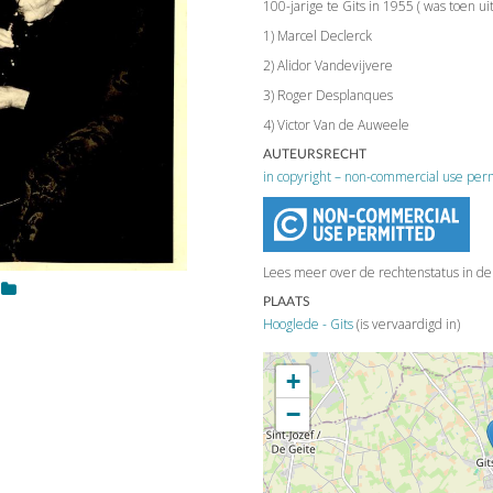
100-jarige te Gits in 1955 ( was toen uit
1) Marcel Declerck
2) Alidor Vandevijvere
3) Roger Desplanques
4) Victor Van de Auweele
AUTEURSRECHT
in copyright – non-commercial use per
Lees meer over de rechtenstatus in d
PLAATS
Hooglede - Gits
(is vervaardigd in)
+
−