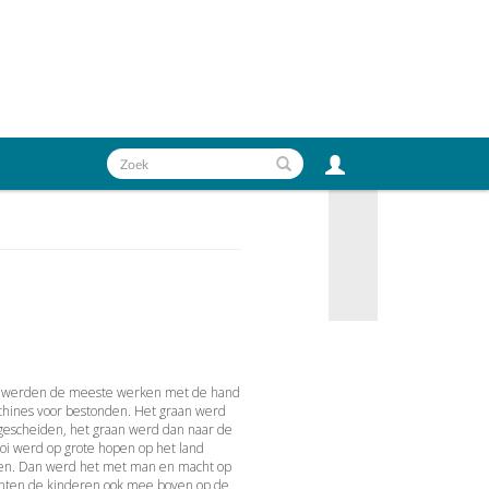
rs werden de meeste werken met de hand
hines voor bestonden. Het graan werd
 gescheiden, het graan werd dan naar de
oi werd op grote hopen op het land
en. Dan werd het met man en macht op
ochten de kinderen ook mee boven op de