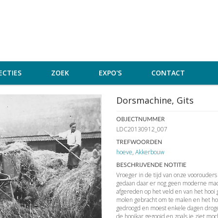
ECTIES
ZOEK
EXPO'S
CONTACT
Dorsmachine, Gits
OBJECTNUMMER
LDC20130912_007
TREFWOORDEN
hoeve
,
Akkerbouw
BESCHRIJVENDE NOTITIE
Vroeger in de tijd van onze vooroude
gedaan daar er nog geen moderne mac
afgereden op het veld en van het hooi
molen gebracht om te malen en het ho
gedroogd en moest enkele dagen drog
de hooikar gegooid en zoals je ziet m