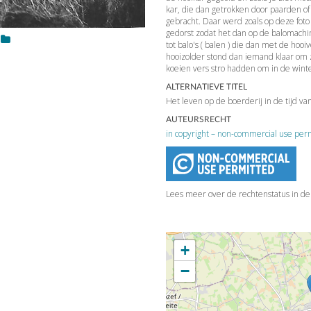
kar, die dan getrokken door paarden of 
gebracht. Daar werd zoals op deze fot
gedorst zodat het dan op de balomach
tot balo's ( balen ) die dan met de h
hooizolder stond dan iemand klaar om 
koeien vers stro hadden om in de wint
ALTERNATIEVE TITEL
Het leven op de boerderij in de tijd va
AUTEURSRECHT
in copyright – non-commercial use per
Lees meer over de rechtenstatus in d
+
−