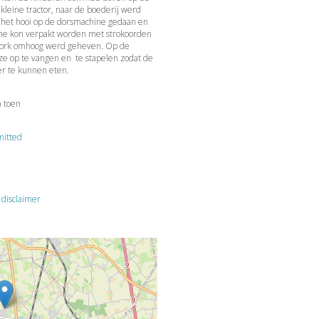
kleine tractor, naar de boederij werd
o het hooi op de dorsmachine gedaan en
ine kon verpakt worden met strokoorden
ooivork omhoog werd geheven. Op de
ze op te vangen en te stapelen zodat de
er te kunnen eten.
n toen
mitted
e
disclaimer