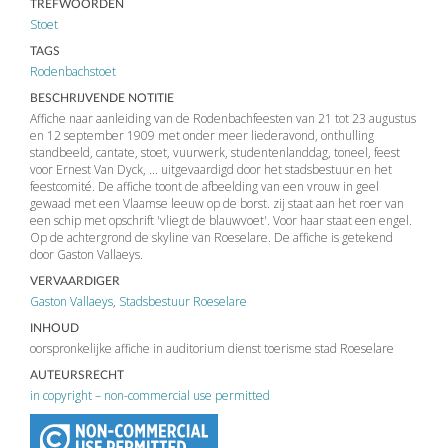
TREFWOORDEN
Stoet
TAGS
Rodenbachstoet
BESCHRIJVENDE NOTITIE
Affiche naar aanleiding van de Rodenbachfeesten van 21 tot 23 augustus
en 12 september 1909 met onder meer liederavond, onthulling
standbeeld, cantate, stoet, vuurwerk, studentenlanddag, toneel, feest
voor Ernest Van Dyck, ... uitgevaardigd door het stadsbestuur en het
feestcomité. De affiche toont de afbeelding van een vrouw in geel
gewaad met een Vlaamse leeuw op de borst. zij staat aan het roer van
een schip met opschrift 'vliegt de blauwvoet'. Voor haar staat een engel.
Op de achtergrond de skyline van Roeselare. De affiche is getekend
door Gaston Vallaeys.
VERVAARDIGER
Gaston Vallaeys
,
Stadsbestuur Roeselare
INHOUD
oorspronkelijke affiche in auditorium dienst toerisme stad Roeselare
AUTEURSRECHT
in copyright – non-commercial use permitted