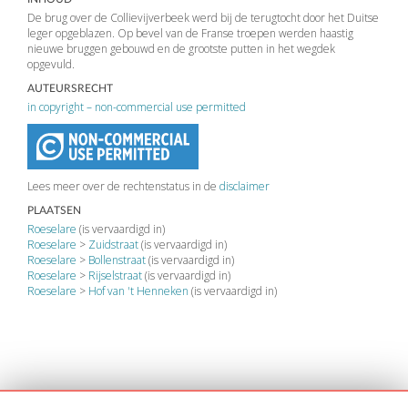
De brug over de Collievijverbeek werd bij de terugtocht door het Duitse
leger opgeblazen. Op bevel van de Franse troepen werden haastig
nieuwe bruggen gebouwd en de grootste putten in het wegdek
opgevuld.
AUTEURSRECHT
in copyright – non-commercial use permitted
Lees meer over de rechtenstatus in de
disclaimer
PLAATSEN
Roeselare
(is vervaardigd in)
Roeselare
>
Zuidstraat
(is vervaardigd in)
Roeselare
>
Bollenstraat
(is vervaardigd in)
Roeselare
>
Rijselstraat
(is vervaardigd in)
Roeselare
>
Hof van 't Henneken
(is vervaardigd in)