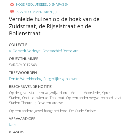
HOGE RESOLUTIEBEELD EN VRAGEN
TAGS EN COMMENTAREN (0)
Vernielde huizen op de hoek van de
Zuidstraat, de Rijselstraat en de
Bollenstraat
COLLECTIE
A. Deraedt-Verhoye
,
Stadsarchief Roeselare
OBJECTNUMMER
SARAVMF017648
TREFWOORDEN
Eerste Wereldoorlog
,
Burgerlijke gebouwen
BESCHRIJVENDE NOTITIE
Op de gevel staat een wegwijzerbord: Menin - Moorslede, Ypres-
Staden, Oostnieuwkerke-Thourout. Op een ander wegwijzerbord staat:
Staden Thourout, Beveren Ardoye.
Op een andere gevel hangt het bord: De Oude Smisse
VERVAARDIGER
Nels
INHOUD