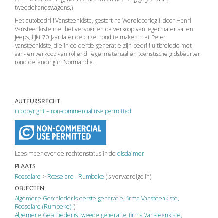
tweedehandswagens.)
Het autobedrijf Vansteenkiste, gestart na Wereldoorlog II door Henri
Vansteenkiste met het vervoer en de verkoop van legermateriaal en
jeeps, lijkt 70 jaar later de cirkel rond te maken met Peter
Vansteenkiste, die in de derde generatie zijn bedrijf uitbreidde met
aan- en verkoop van rollend legermateriaal en toeristische gidsbeurten
rond de landing in Normandië.
AUTEURSRECHT
in copyright – non-commercial use permitted
Lees meer over de rechtenstatus in de
disclaimer
PLAATS
Roeselare
>
Roeselare - Rumbeke
(is vervaardigd in)
OBJECTEN
Algemene Geschiedenis eerste generatie, firma Vansteenkiste,
Roeselare (Rumbeke)
()
Algemene Geschiedenis tweede generatie, firma Vansteenkiste,