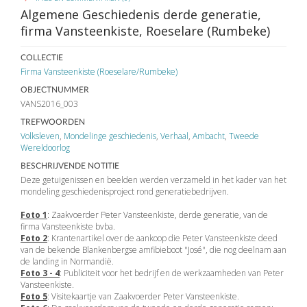
Algemene Geschiedenis derde generatie,
firma Vansteenkiste, Roeselare (Rumbeke)
COLLECTIE
Firma Vansteenkiste (Roeselare/Rumbeke)
OBJECTNUMMER
VANS2016_003
TREFWOORDEN
Volksleven
,
Mondelinge geschiedenis
,
Verhaal
,
Ambacht
,
Tweede
Wereldoorlog
BESCHRIJVENDE NOTITIE
Deze getuigenissen en beelden werden verzameld in het kader van het
mondeling geschiedenisproject rond generatiebedrijven.
Foto 1
: Zaakvoerder Peter Vansteenkiste, derde generatie, van de
firma Vansteenkiste bvba.
Foto 2
: Krantenartikel over de aankoop die Peter Vansteenkiste deed
van de bekende Blankenbergse amfibieboot "José", die nog deelnam aan
de landing in Normandië.
Foto 3 - 4
: Publiciteit voor het bedrijf en de werkzaamheden van Peter
Vansteenkiste.
Foto 5
: Visitekaartje van Zaakvoerder Peter Vansteenkiste.