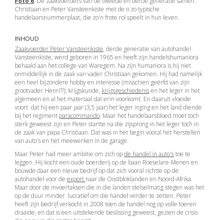
Foto 6
: De zaakvoerders van de tweede en derde generatie samen:
Christiaan en Peter Vansteenkiste met de o zo typische
handelaarsnummerplaat, die zo'n frote rol speelt in hun leven.
INHOUD
Zaakvoerder Peter Vansteenkiste
, derde generatie van autohandel
Vansteenkiste, werd geboren in 1965 en heeft zijn handelshumaniora
behaald aan het college van Waregem. Na zijn humaniora is hij niet
onmiddellijk in de zaak van vader Christiaan gekomen. Hij had namelijk
een heel bijzondere hobby en interesse (misschien geërfd van zijn
grootvader Henri??): krijgskunde,
krijgsgeschiedenis
en het leger in het
algemeen en al het materiaal dat erin voorkomt. En daaruit vloeide
voort dat hij een paar jaar (3,5 jaar) het leger inging en het land diende
bij het regiment
paracommando
. Maar het handelaarsbloed moet toch
sterk geweest zijn en Peter startte na die zijsprong in het leger toch in
de zaak van papa Christiaan. Dat was in het begin vooral het herstellen
van auto's en het meewerken in de garage.
Maar Peter had meer ambitie om zich op
de handel in auto's
toe te
leggen. Hij kocht een oude boerderij op de baan Roeselare-Menen en
bouwde daar een nieuw bedrijf op dat zich vooral richtte op de
autohandel voor de
export
naar de Oostbloklanden en Noord-Afrika.
Maar door de invoertaksen die in die landen stelselmatig stegen was het
op de duur minder lucratief om die handel verder te zetten. Peter
heeft zijn bedrijf verkocht in 2008 toen de handel nog op volle toeren
draaide, en dat is een uitstekende beslissing geweest, gezien de crisis