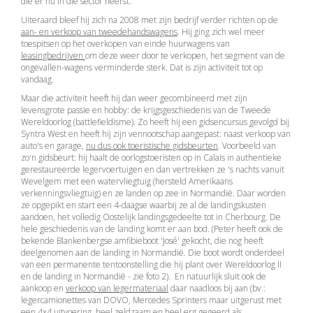
die er nu in die sector heerst.
Uiteraard bleef hij zich na 2008 met zijn bedrijf verder richten op de
aan- en verkoop van tweedehandswagens
. Hij ging zich wel meer
toespitsen op het overkopen van einde huurwagens van
leasingbedrijven
om deze weer door te verkopen, het segment van de
ongevallen-wagens verminderde sterk. Dat is zijn activiteit tot op
vandaag.
Maar die activiteit heeft hij dan weer gecombineerd met zijn
levensgrote passie en hobby: de krijgsgeschiedenis van de Tweede
Wereldoorlog (battlefieldisme). Zo heeft hij een gidsencursus gevolgd bij
Syntra West en heeft hij zijn vennootschap aangepast: naast verkoop van
auto's en garage,
nu dus ook toeristische gidsbeurten
. Voorbeeld van
zo'n gidsbeurt: hij haalt de oorlogstoeristen op in Calais in authentieke
gerestaureerde legervoertuigen en dan vertrekken ze 's nachts vanuit
Wevelgem met een watervliegtuig (hersteld Amerikaans
verkenningsvliegtuig) en ze landen op zee in Normandië. Daar worden
ze opgepikt en start een 4-daagse waarbij ze al de landingskusten
aandoen, het volledig Oostelijk landingsgedeelte tot in Cherbourg. De
hele geschiedenis van de landing komt er aan bod. (Peter heeft ook de
bekende Blankenbergse amfibieboot 'José' gekocht, die nog heeft
deelgenomen aan de landing in Normandië. Die boot wordt onderdeel
van een permanente tentoonstelling die hij plant over Wereldoorlog II
en de landing in Normandië - zie foto 2). En natuurlijk sluit ook de
aankoop en
verkoop van legermateriaal
daar naadloos bij aan (bv.:
legercamionettes van DOVO, Mercedes Sprinters maar uitgerust met
een 4x4 uitvoering, heel zeldzaam en heel erg gegeerd als