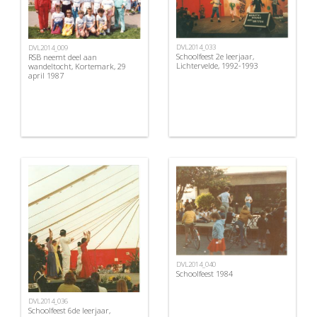
DVL2014_033
DVL2014_009
Schoolfeest 2e leerjaar,
RSB neemt deel aan
Lichtervelde, 1992-1993
wandeltocht, Kortemark, 29
april 1987
DVL2014_040
Schoolfeest 1984
DVL2014_036
Schoolfeest 6de leerjaar,