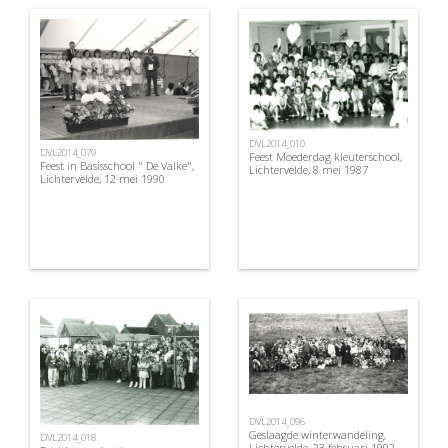
DVL2014_010
DVL2014_079
Feest Moederdag kleuterschool,
Feest in Basisschool " De Valke",
Lichtervelde, 8 mei 1987
Lichtervelde, 12 mei 1990
DVL2014_096
Geslaagde winterwandeling,
DVL2014_018
Lichtervelde, 23 februari 1992