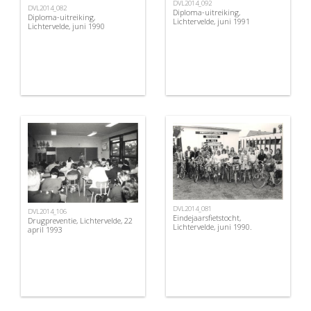
DVL2014_092
DVL2014_082
Diploma-uitreiking,
Diploma-uitreiking,
Lichtervelde, juni 1991
Lichtervelde, juni 1990
DVL2014_081
DVL2014_106
Eindejaarsfietstocht,
Drugpreventie, Lichtervelde, 22
Lichtervelde, juni 1990.
april 1993