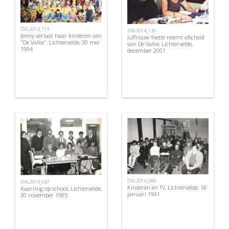
DVL2014_113
DVL2014_136
Jenny verlaat haar kinderen van
Juffrouw Yvette neemt afscheid
"De Valke", Lichtervelde, 30 mei
van De Valke, Lichtervelde,
1994
december 2001
DVL2014_088
DVL2014_047
Kinderen en TV, Lichtervelde, 18
Kaarting op school, Lichtervelde,
januari 1991
30 november 1985