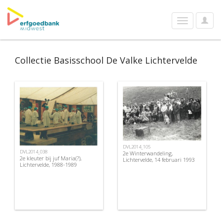
User
Toggle
Optio
navigation
Collectie Basisschool De Valke Lichtervelde
DVL2014_105
DVL2014_038
2e Winterwandeling,
2e kleuter bij juf Maria(?),
Lichtervelde, 14 februari 1993
Lichtervelde, 1988-1989