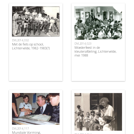
DVL2014_032
DVL2014_023
Met de fiets op school,
Moederfeest in de
Lichtervelde, 1982-1983(?)
kleuterafdeling, Lichtervelde,
mei 1988
DVL2014_117
Mundiale Vorming,