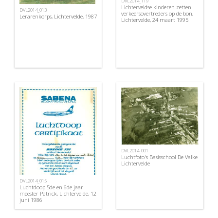
DVL2014_119
Lichterveldse kinderen zetten
DVL2014_013
verkeersovertreders op de bon,
Lerarenkorps, Lichtervelde, 1987
Lichtervelde, 24 maart 1995
DVL2014_001
Luchtfoto's Basisschool De Valke
Lichtervelde
DVL2014_015
Luchtdoop 5de en 6de jaar
meester Patrick, Lichtervelde, 12
juni 1986