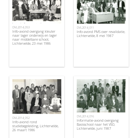
DVL2014_053
DVL2014_011
Info-avond overgang kleuter
Info-avond PMS over revalidatie,
naar lager onderwijs en lager
Lichtervelde, 8 mei 1987
naar middelbare school,
Lichtervelde, 23 mei 1986
DVL2014_016
DVL2014_052
Informatie-avond overgang
Info-avond rond
Basisschool naar het VSO,
studiebegeleiding, Lichtervelde,
Lichtervelde, juni 1987
26 maart 1986