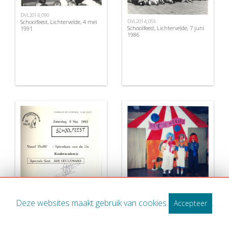
DVL2014_090
DVL2014_055
Schoolfeest, Lichtervelde, 4 mei
Schoolfeest, Lichtervelde, 7 juni
1991
1986
DVL2014_014
Deze websites maakt gebruik van cookies
.
Accepteer
Schoolfeest, Lichtervelde,13 juni
DVL2014_097
1987
Schoolfeest, Lichtervelde, 9 mei
1992