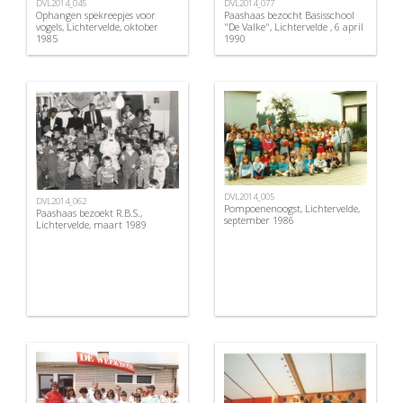
DVL2014_045
DVL2014_077
Ophangen spekreepjes voor
Paashaas bezocht Basisschool
vogels, Lichtervelde, oktober
"De Valke", Lichtervelde , 6 april
1985
1990
DVL2014_005
DVL2014_062
Pompoenenoogst, Lichtervelde,
Paashaas bezoekt R.B.S.,
september 1986
Lichtervelde, maart 1989