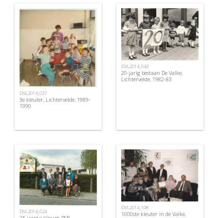
DVL2014_043
20-jarig bestaan De Valke,
Lichtervelde, 1982-83
DVL2014_037
3e kleuter, Lichtervelde, 1989-
1990
DVL2014_108
DVL2014_024
1000ste kleuter in de Valke,
25 jarig julileum RSB,