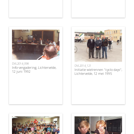
DVL2014_098
DVL2014_121
Info-vergadering, Lichtervelde,
Initiatie wielrennen "cyclo days",
12 juni 1992
Lichtervelde, 12 mei 1995