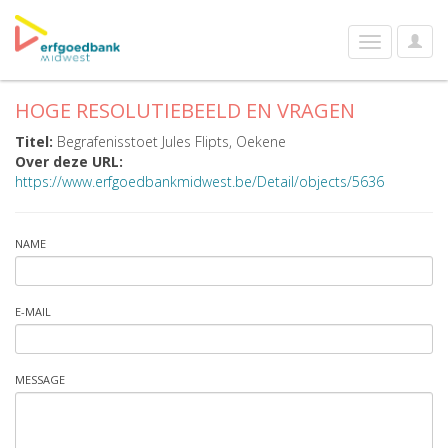
User
Toggle
Optio
navigation
HOGE RESOLUTIEBEELD EN VRAGEN
Titel:
Begrafenisstoet Jules Flipts, Oekene
Over deze URL:
https://www.erfgoedbankmidwest.be/Detail/objects/5636
NAME
E-MAIL
MESSAGE