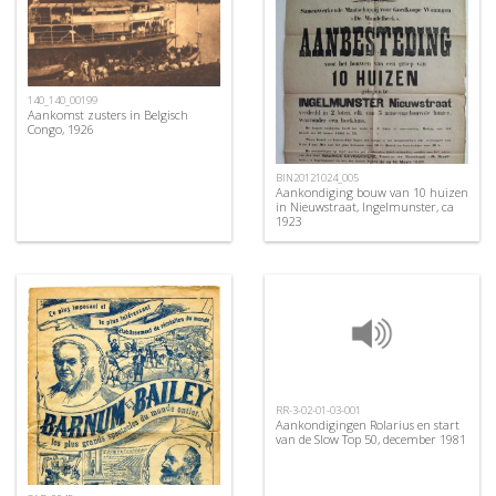
140_140_00199
Aankomst zusters in Belgisch
Congo, 1926
BIN20121024_005
Aankondiging bouw van 10 huizen
in Nieuwstraat, Ingelmunster, ca
1923
RR-3-02-01-03-001
Aankondigingen Rolarius en start
van de Slow Top 50, december 1981