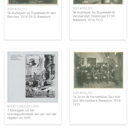
JS20140702_015
JS20140702_017
5e studiejaar bij Duyvewaerdt-
5e studiejaar bij Duyvewaerdt-Van
Vanbiervliet, Ooststraat 97-99
Biervliet, 1914-1915, Roeselare
Roeselare, 1914-1915
JS20140702_003
1e, 2e en 4e Handelsklas, Sacristie
Sint-Michielskerk Roeselare, 1914-
1915
BCR2013_0003_0001-0005
7 fotocopies uit het
brandspuitenboek van Jan van der
Heyden uit 1690