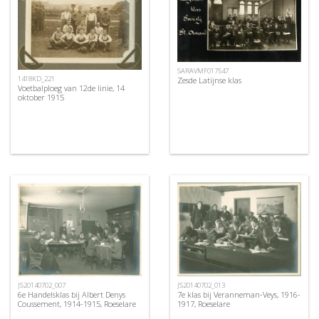
SARAVMF017547
1418KD_221
Zesde Latijnse klas
Voetbalploeg van 12de linie, 14
oktober 1915
JS20140702_007
JS20140702_013
6e Handelsklas bij Albert Denys
7e klas bij Veranneman-Veys, 1916-
Coussement, 1914-1915, Roeselare
1917, Roeselare