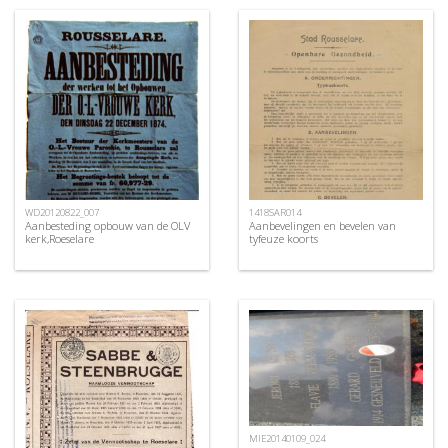
WD20120822_007
1418SAR014
Aanbesteding opbouw van de OLV
Aanbevelingen en bevelen van
kerk,Roeselare
tyfeuze koorts
MIE20140109_024