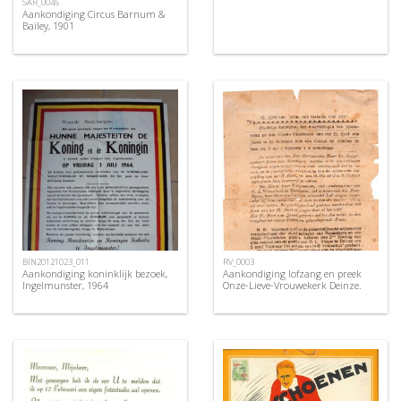
SAR_0045
Aankondiging Circus Barnum &
Bailey, 1901
BIN20121023_011
RV_0003
Aankondiging koninklijk bezoek,
Aankondiging lofzang en preek
Ingelmunster, 1964
Onze-Lieve-Vrouwekerk Deinze.