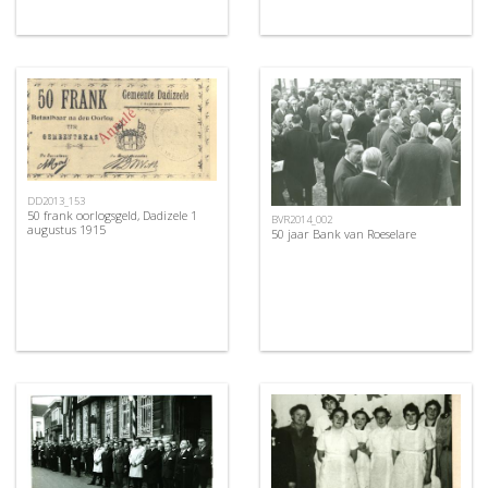
DD2013_153
50 frank oorlogsgeld, Dadizele 1
BVR2014_002
augustus 1915
50 jaar Bank van Roeselare