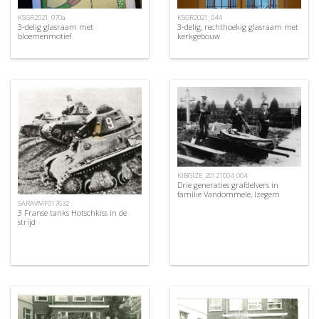
KSGR2021_070a
KSGR2021_044
3-delig glasraam met
3-delig, rechthoekig glasraam met
bloemenmotief
kerkgebouw
KIBGIZE_20121004_004
Drie generaties grafdelvers in
familie Vandommele, Izegem
SARAVMF017632
3 Franse tanks Hotschkiss in de
strijd