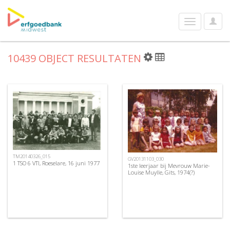
User
Toggle
Optio
navigation
10439 OBJECT RESULTATEN
TM20140326_015
GV20131103_030
1 TSO 6 VTI, Roeselare, 16 juni 1977
1ste leerjaar bij Mevrouw Marie-
Louise Muylle, Gits, 1974(?)