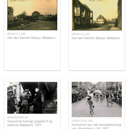
WD2013_5_009
WD2013_6_010
Aan den kleinen Bassijn, Roeselare
Aan den kleinen Bassijn, Roeselare
SARAVMF000120
Aankomst koning Leopold III bij
LM20121031_006
Aankomst van het kampioenschap
stadhuis Roeselare, 1937
van Vlaanderen, Gits, 1967