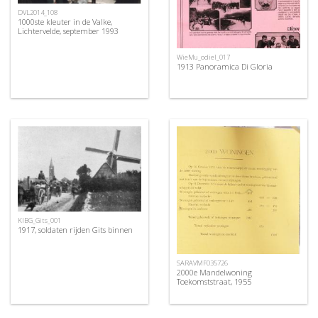
DVL2014_108
1000ste kleuter in de Valke,
Lichtervelde, september 1993
WieMu_odiel_017
1913 Panoramica Di Gloria
KIBG_Gits_001
1917, soldaten rijden Gits binnen
SARAVMF035726
2000e Mandelwoning
Toekomststraat, 1955