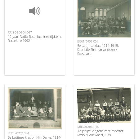
RR-3-02-06-01-067
10 jaar Radio Rolarius, met tijdsein,
Roeselare 1992
JS20140702_001
5e Latijnse klas, 1914-1915,
Sacristie Sint-Amandskerk
Roeselare
MIE20121031_001
12 jarige jongens met meester
JS20140702_014
Rodolf Callewaert, Gits
5e Latijnse klas bij Hil. Denys, 1914-