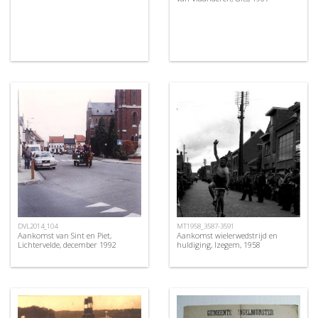
DVL2014_104
MT1958_3587-3591
Aankomst van Sint en Piet,
Aankomst wielerwedstrijd en
Lichtervelde, december 1992
huldiging, Izegem, 1958