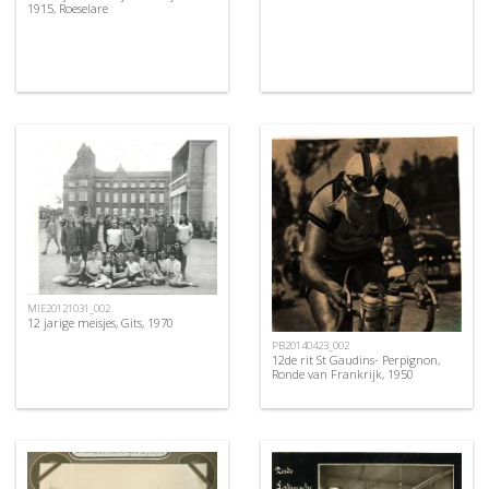
1915, Roeselare
MIE20121031_002
12 jarige meisjes, Gits, 1970
PB20140423_002
12de rit St Gaudins- Perpignon,
Ronde van Frankrijk, 1950