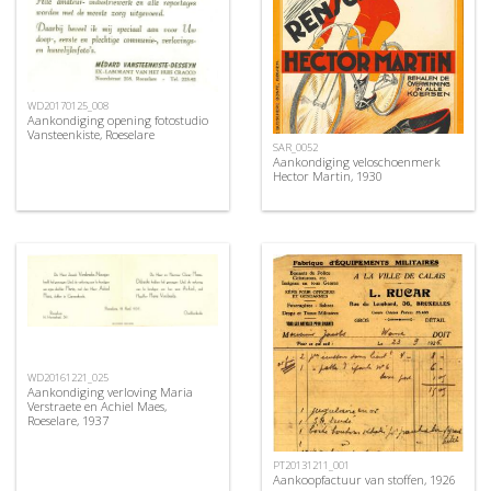
WD20170125_008
Aankondiging opening fotostudio
Vansteenkiste, Roeselare
SAR_0052
Aankondiging veloschoenmerk
Hector Martin, 1930
WD20161221_025
Aankondiging verloving Maria
Verstraete en Achiel Maes,
Roeselare, 1937
PT20131211_001
Aankoopfactuur van stoffen, 1926