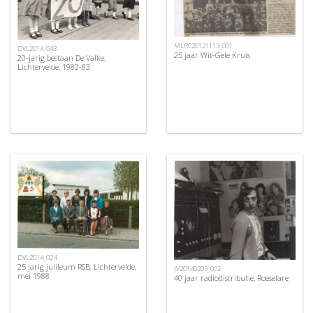
MLRC20121113_001
DVL2014_043
25 jaar Wit-Gele Kruis
20-jarig bestaan De Valke,
Lichtervelde, 1982-83
DVL2014_024
25 jarig julileum RSB, Lichtervelde,
JV20140203_002
mei 1988
40 jaar radiodistributie, Roeselare