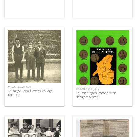
MIE20131224_008
WD20130626_0050
14 jarige Leon Lievens, college
15 Penningen Roeselare en
Torhout
deelgemeenten