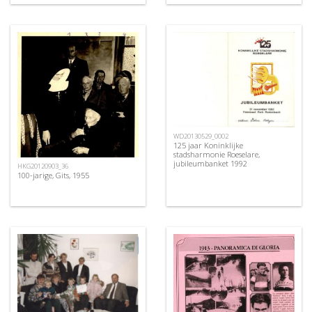
WD20130529_0002
125 jaar Koninklijke
stadsharmonie Roeselare,
jubileumbanket 1992
HKG20120903_36
100-jarige, Gits, 1955