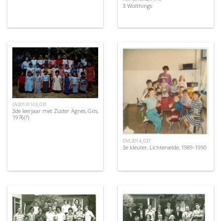
3 Wolthings
GV20131103_031
3de leerjaar met Zuster Agnes, Gits,
1976(?)
DVL2014_037
3e kleuter, Lichtervelde, 1989-1990