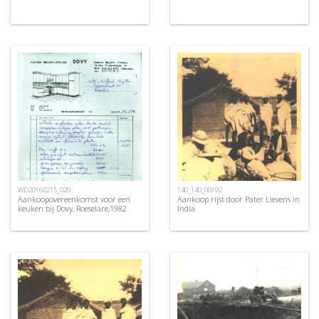
WD20160215_020
140_140_00192
Aankoopovereenkomst voor een
Aankoop rijst door Pater Lievens in
keuken bij Dovy, Roeselare,1982
India