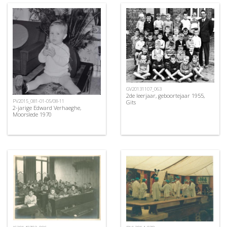
GV20131107_063
2de leerjaar, geboortejaar 1955,
PV2015_081-01-05/08-11
Gits
2-jarige Edward Verhaeghe,
Moorslede 1970