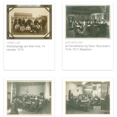
JS20140702_002
1418KD_220
2e Handelsklas bij Oscar Bouckaert,
Voetbalploeg van 8ste linie, 14
1916-1917, Roeselare
oktober 1915