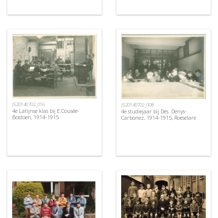
JS20140702_016
JS20140702_008
4e Latijnse klas bij E.Cousée-
4e studiejaar bij Des. Denys-
Bostoen, 1914-1915
Carbonez, 1914-1915, Roeselare