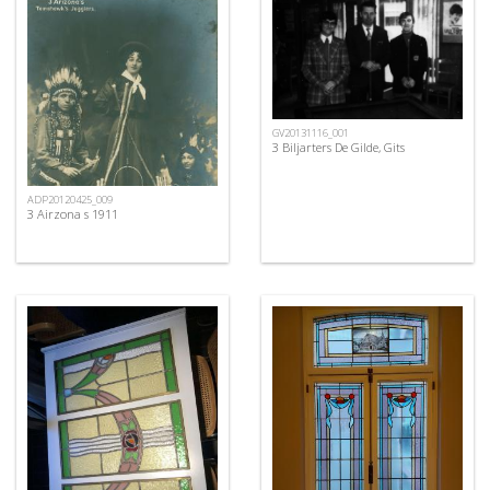
GV20131116_001
3 Biljarters De Gilde, Gits
ADP20120425_009
3 Airzona s 1911