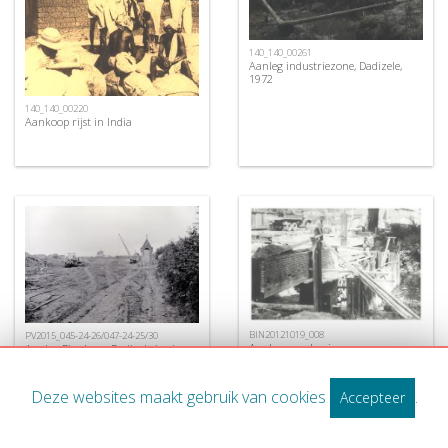
140_140_00261
Aanleg industriezone, Dadizele,
1972
140_140_00220
Aankoop rijst in India
BIN20121019_008
PV2015_045-24-26/047-24-25/30
Aanleg van de nieuwe
Aanleg Ringlaan, Dadizele juni
Centrumbrug, Ingelmunster, ca
1972
1956
Deze websites maakt gebruik van cookies
.
Accepteer