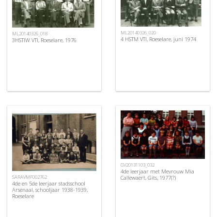
ML20140326_020
ML20140326_018
4 HSTM VTI, Roeselare, juni 1974
3HSTIW VTI, Roeselare, 1976
GV20131103_032
4de leerjaar met Mevrouw Mia
SARAVMF002762
Callewaert, Gits, 1977(?)
4de en 5de leerjaar stadsschool
Arsenaal, schooljaar 1938-1939,
Roeselare