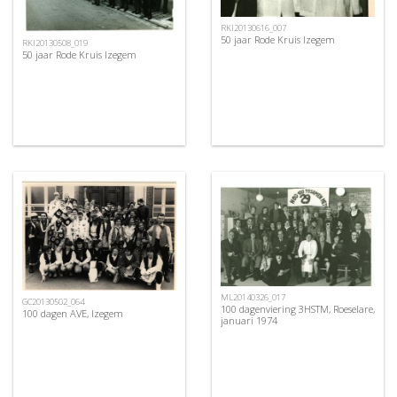
RKI20130616_007
50 jaar Rode Kruis Izegem
RKI20130508_019
50 jaar Rode Kruis Izegem
ML20140326_017
GC20130502_064
100 dagenviering 3HSTM, Roeselare,
100 dagen AVE, Izegem
januari 1974