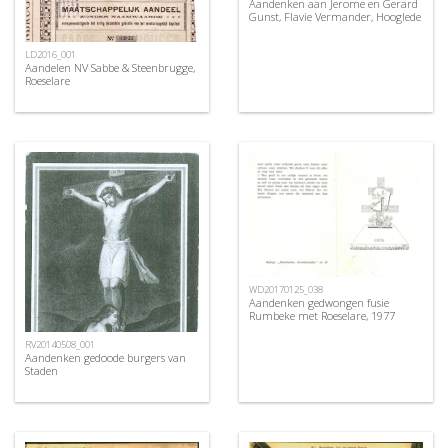
Aandenken aan Jerome en Gerard
Gunst, Flavie Vermander, Hooglede
LD2016_001
Aandelen NV Sabbe & Steenbrugge,
Roeselare
WD20170125_038
Aandenken gedwongen fusie
Rumbeke met Roeselare, 1977
RV20140508_001
Aandenken gedoode burgers van
Staden