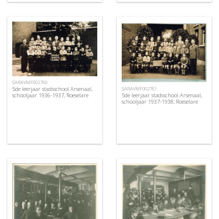
SARAVMF002760
5de leerjaar stadsschool Arsenaal,
SARAVMF002761
5de leerjaar stadsschool Arsenaal,
schooljaar 1936-1937, Roeselare
schooljaar 1937-1938, Roeselare