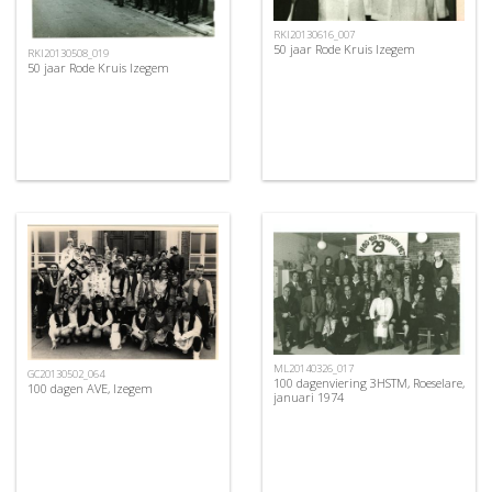
RKI20130616_007
50 jaar Rode Kruis Izegem
RKI20130508_019
50 jaar Rode Kruis Izegem
ML20140326_017
GC20130502_064
100 dagenviering 3HSTM, Roeselare,
100 dagen AVE, Izegem
januari 1974