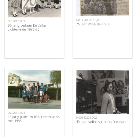
MLRC20121113_001
DVL2014_043
25 jaar Wit-Gele Kruis
20-jarig bestaan De Valke,
Lichtervelde, 1982-83
DVL2014_024
25 jarig julileum RSB, Lichtervelde,
JV20140203_002
mei 1988
40 jaar radiodistributie, Roeselare