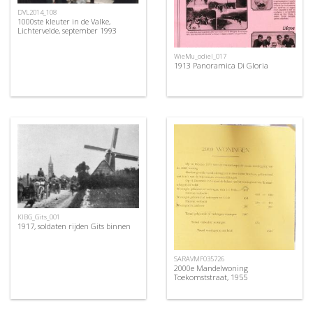
DVL2014_108
1000ste kleuter in de Valke,
Lichtervelde, september 1993
WieMu_odiel_017
1913 Panoramica Di Gloria
KIBG_Gits_001
1917, soldaten rijden Gits binnen
SARAVMF035726
2000e Mandelwoning
Toekomststraat, 1955