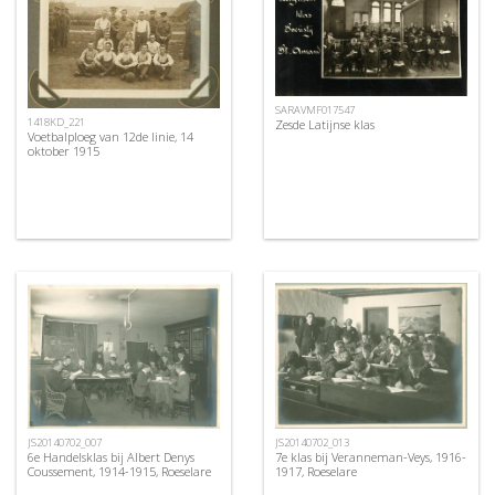
SARAVMF017547
1418KD_221
Zesde Latijnse klas
Voetbalploeg van 12de linie, 14
oktober 1915
JS20140702_007
JS20140702_013
6e Handelsklas bij Albert Denys
7e klas bij Veranneman-Veys, 1916-
Coussement, 1914-1915, Roeselare
1917, Roeselare