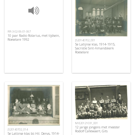
RR-3-02-06-01-067
10 jaar Radio Rolarius, met tijdsein,
Roeselare 1992
JS20140702_001
5e Latijnse klas, 1914-1915,
Sacristie Sint-Amandskerk
Roeselare
MIE20121031_001
12 jarige jongens met meester
JS20140702_014
Rodolf Callewaert, Gits
5e Latijnse klas bij Hil. Denys, 1914-