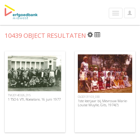
User
Toggle
Optio
navigation
10439 OBJECT RESULTATEN
TM20140326_015
GV20131103_030
1 TSO 6 VTI, Roeselare, 16 juni 1977
1ste leerjaar bij Mevrouw Marie-
Louise Muylle, Gits, 1974(?)