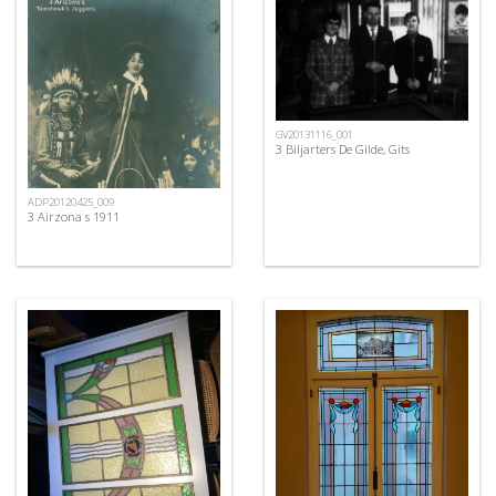
GV20131116_001
3 Biljarters De Gilde, Gits
ADP20120425_009
3 Airzona s 1911