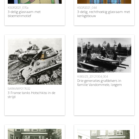
KSGR2021_070a
KSGR2021_044
3-delig glasraam met
3-delig, rechthoekig glasraam met
bloemenmotief
kerkgebouw
KIBGIZE_20121004_004
Drie generaties grafdelvers in
familie Vandommele, Izegem
SARAVMF017632
3 Franse tanks Hotschkiss in de
strijd