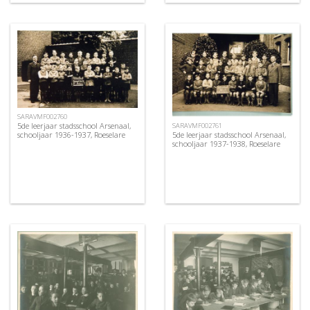
SARAVMF002760
5de leerjaar stadsschool Arsenaal,
SARAVMF002761
5de leerjaar stadsschool Arsenaal,
schooljaar 1936-1937, Roeselare
schooljaar 1937-1938, Roeselare