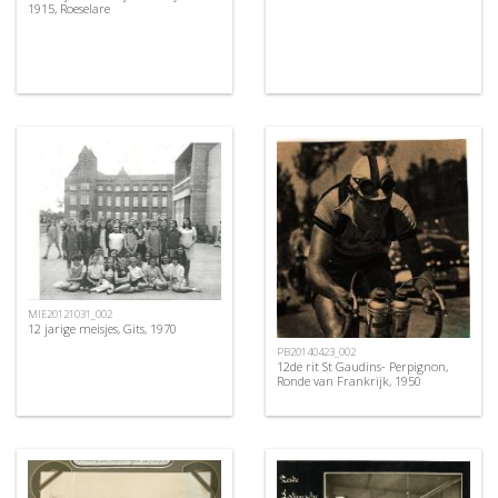
1915, Roeselare
MIE20121031_002
12 jarige meisjes, Gits, 1970
PB20140423_002
12de rit St Gaudins- Perpignon,
Ronde van Frankrijk, 1950