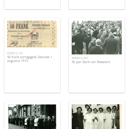
DD2013_153
50 frank oorlogsgeld, Dadizele 1
BVR2014_002
augustus 1915
50 jaar Bank van Roeselare