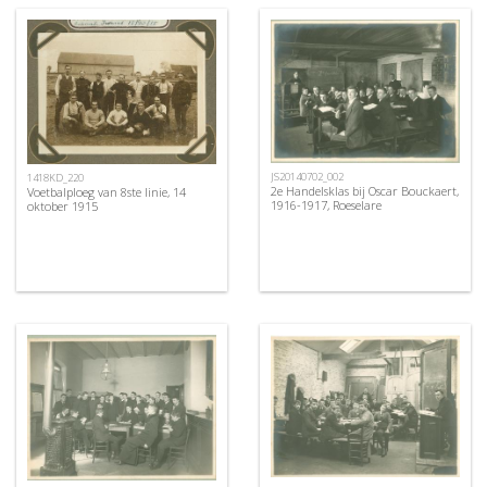
JS20140702_002
1418KD_220
2e Handelsklas bij Oscar Bouckaert,
Voetbalploeg van 8ste linie, 14
1916-1917, Roeselare
oktober 1915