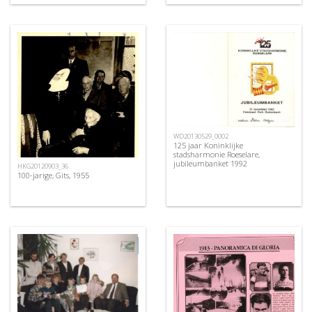
WD20130529_0002
125 jaar Koninklijke
stadsharmonie Roeselare,
jubileumbanket 1992
HKG20120903_36
100-jarige, Gits, 1955