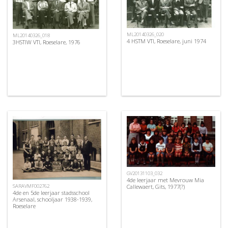
ML20140326_020
ML20140326_018
4 HSTM VTI, Roeselare, juni 1974
3HSTIW VTI, Roeselare, 1976
GV20131103_032
4de leerjaar met Mevrouw Mia
SARAVMF002762
Callewaert, Gits, 1977(?)
4de en 5de leerjaar stadsschool
Arsenaal, schooljaar 1938-1939,
Roeselare