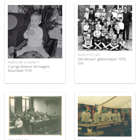
GV20131107_063
2de leerjaar, geboortejaar 1955,
PV2015_081-01-05/08-11
Gits
2-jarige Edward Verhaeghe,
Moorslede 1970