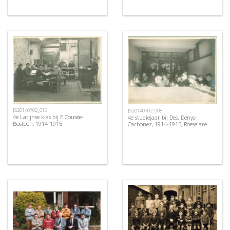
JS20140702_016
JS20140702_008
4e Latijnse klas bij E.Cousée-
4e studiejaar bij Des. Denys-
Bostoen, 1914-1915
Carbonez, 1914-1915, Roeselare