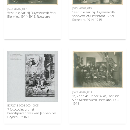
JS20140702_015
JS20140702_017
5e studiejaar bij Duyvewaerdt-
5e studiejaar bij Duyvewaerdt-Van
Vanbiervliet, Ooststraat 97-99
Biervliet, 1914-1915, Roeselare
Roeselare, 1914-1915
JS20140702_003
1e, 2e en 4e Handelsklas, Sacristie
Sint-Michielskerk Roeselare, 1914-
1915
BCR2013_0003_0001-0005
7 fotocopies uit het
brandspuitenboek van Jan van der
Heyden uit 1690