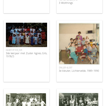
3 Wolthings
GV20131103_031
3de leerjaar met Zuster Agnes, Gits,
1976(?)
DVL2014_037
3e kleuter, Lichtervelde, 1989-1990