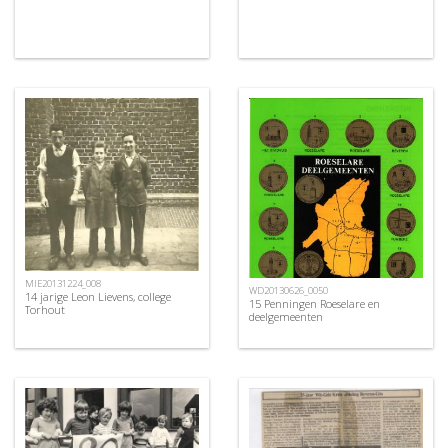
MIE20131224_008
WD20130626_0050
14 jarige Leon Lievens, college
15 Penningen Roeselare en
Torhout
deelgemeenten