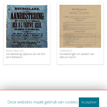
WD20120822_007
1418SAR014
Aanbesteding opbouw van de OLV
Aanbevelingen en bevelen van
kerk,Roeselare
tyfeuze koorts
Deze websites maakt gebruik van cookies
.
Accepteer
WWW.MIDWEST.BE