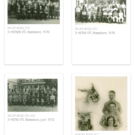
ML20140326_019
ML20140326_016
3 HSTMB VTI, Roeselare, 1970
3 HSTM VTI, Roeselare, 1976
ML20140326_021-023
3 HSTM VTI, Roeselare, juni 1972
ADP20120425_012