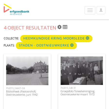
User
Toggle
Optio
navigation
4 OBJECT RESULTATEN
COLLECTIE:
HEEMKUNDIGE KRING MOORSLEDE
PLAATS:
STADEN - OOSTNIEUWKERKE
PV2015_049-31
PV2015_044-01-04
Groepsfoto Toneelvereniging,
Bibliotheek (Pastoorshof),
Oostnieuwkerke maart 1972
Oostnieuwkerke, juni 1942