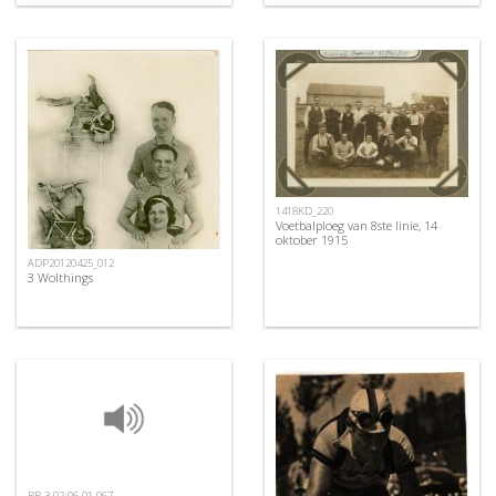
1418KD_220
Voetbalploeg van 8ste linie, 14
oktober 1915
ADP20120425_012
3 Wolthings
RR-3-02-06-01-067