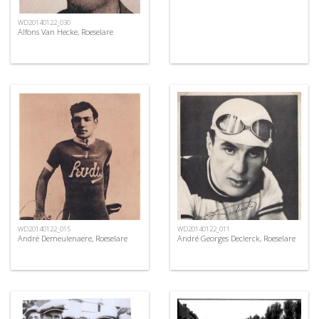
WD20140122_030
Alfons Van Hecke, Roeselare
WD20140122_015
WD20140122_011
André Demeulenaere, Roeselare
André Georges Declerck, Roeselare