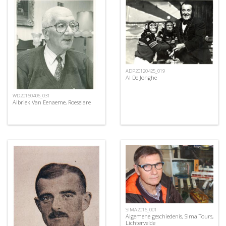
ADP20120425_019
Al De Jonghe
WD20160406_031
Albriek Van Eenaeme, Roeselare
SIMA2016_001
Algemene geschiedenis, Sima Tours,
Lichtervelde