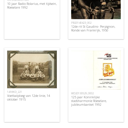
10 jaar Radio Rolarius, met tijdsein,
Roeselare 1992
PB20140423_002
12de rit St Gaudins- Perpignon,
Ronde van Frankrijk, 1950
1418KD_221
WD20130529_0002
Voetbalploeg van 12de linie, 14
125 jaar Koninklijke
oktober 1915
stadsharmonie Roeselare,
jubileumbanket 1992