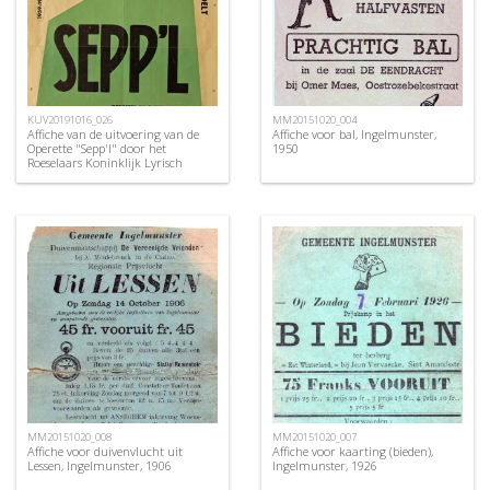
KUV20191016_026
MM20151020_004
Affiche van de uitvoering van de
Affiche voor bal, Ingelmunster,
Operette "Sepp'l" door het
1950
Roeselaars Koninklijk Lyrisch
Gezelschap "Kunst Veredelt",
Roeselare, 1959
MM20151020_008
MM20151020_007
Affiche voor duivenvlucht uit
Affiche voor kaarting (bieden),
Lessen, Ingelmunster, 1906
Ingelmunster, 1926