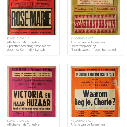
KUV20191016_019
KUV20191016_007
Affiche van de Toneel- en
Affiche van de Toneel- en
Operetteopvoering "Rose-Marie"
Operetteopvoering
door het Koninklijk Lyrisch
"Szardasvorstin" door het toneel-
Gezelschap "Kunst Veredelt",
en operettegezelschap "de
Roeselare, 1956
Burgerlijke Oorlogsverminkten",
Roeselare, 1951
KUV20191016_020
KUV20191016_027
Affiche van de Toneel- en
Affiche van de Toneel- en