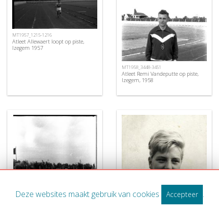
MT1957_1215-1216
Atleet Allewaert loopt op piste,
Izegem 1957
MT1958_3448-3451
Atleet Remi Vandeputte op piste,
Izegem, 1958
Deze websites maakt gebruik van cookies
.
Accepteer
MT1958_2776-2783
SARAVMF030759
Atleet Vandendriessche loopt
Atlete Rosika Verberckt-Heydens,