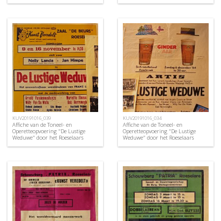
Operettegezelschap "de Burgerlijke
Oorlogsverminkten", Roeselare,
1952
KUV20191016_039
KUV20191016_034
Affiche van de Toneel- en
Affiche van de Toneel- en
Operetteopvoering "De Lustige
Operetteopvoering "De Lustige
Weduwe" door het Roeselaars
Weduwe" door het Roeselaars
Koninklijk Lyrisch Gezelschap
Koninklijk Lyrisch Gezelschap
"Kunst Veredelt", Roeselare, 1969
"Kunst Veredelt", Roeselare, 1964