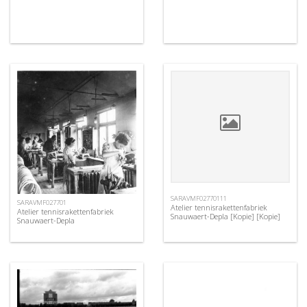
SARAVMF02770111
SARAVMF027701
Atelier tennisrakettenfabriek
Atelier tennisrakettenfabriek
Snauwaert-Depla [Kopie] [Kopie]
Snauwaert-Depla