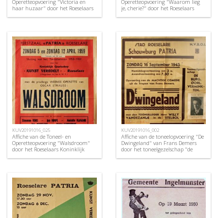
Operetteopvoering "Victoria en
Operetteopvoering "Waarom lieg
haar huzaar" door het Roeselaars
je, cherie?" door het Roeselaars
Koninklijk Lyrisch Gezelschap
Koninklijk Lyrisch Gezelschap
"Kunst Veredelt", Roeselare, 1957
"Kunst Veredelt", Roeselare, 1959
KUV20191016_025
KUV20191016_002
Affiche van de Toneel- en
Affiche van de toneelopvoering "De
Operetteopvoering "Walsdroom"
Dwingeland" van Frans Demers
door het Roeselaars Koninklijk
door het toneelgezelschap "de
Lyrisch Gezelschap "Kunst
burgerlijke oorlogsverminkten",
Veredelt", Roeselare, 1959
Roeselare, 1948