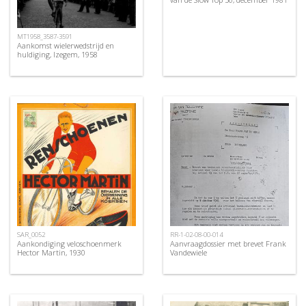
MT1958_3587-3591
Aankomst wielerwedstrijd en
huldiging, Izegem, 1958
SAR_0052
RR-1-02-08-00-014
Aankondiging veloschoenmerk
Aanvraagdossier met brevet Frank
Hector Martin, 1930
Vandewiele