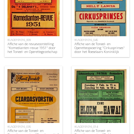
KUV20191016_009
KUV20191016_045
Affiche van de revuevoorstelling
Affiche van de Toneel- en
"Komedianten-revue 1951" door
Operetteopvoering "Cirkusprinses"
het Toneel- en Operettegezelschap
door het Roeselaars Koninklijk
"de Burgerlijke
Lyrisch Gezelschap "Kunst
Oorlogsverminkten", Roeselare,
Veredelt", Roeselare, 1972
1951
KUV20191016_035
KUV20191016_014
Affiche van de Toneel- en
Affiche van de Toneel- en