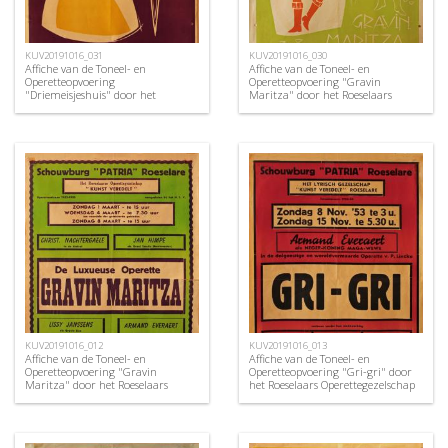
KUV20191016_031
KUV20191016_030
Affiche van de Toneel- en
Affiche van de Toneel- en
Operetteopvoering
Operetteopvoering "Gravin
"Driemeisjeshuis" door het
Maritza" door het Roeselaars
Roeselaars Koninklijk Lyrisch
Koninklijk Lyrisch Gezelschap
Gezelschap "Kunst Veredelt",
"Kunst Veredelt", Roeselare, 1960
Roeselare, 1961
KUV20191016_012
KUV20191016_013
Affiche van de Toneel- en
Affiche van de Toneel- en
Operetteopvoering "Gravin
Operetteopvoering "Gri-gri" door
Maritza" door het Roeselaars
het Roeselaars Operettegezelschap
Operettegezelschap "Kunst
"Kunst Veredelt", Roeselare, 1953
Veredelt", Roeselare, 1952