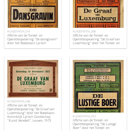
KUV20191016_016
KUV20191016_008
Affiche van de Toneel- en
Affiche van de Toneel- en
Operetteopvoering "De dansgravin"
Operetteopvoering "De Graaf van
door het Roeselaars Lyrisch
Luxemburg" door het Toneel- en
Gezelschap "Kunst Veredelt",
Operettegezelschap "de Burgerlijke
Roeselare, 1954
Oorlogsverminkten", Roeselare,
1951
KUV20191016_046
Affiche van de Toneel- en
Operetteopvoering "De Graaf van
Luxemburg" door het Roeselaars
Koninklijk Lyrisch Gezelschap
KUV20191016_010
Affiche van de Toneel- en
"Kunst Veredelt", Leuven, 1973
Operetteopvoering "De Lustige
Boer" door het Toneel- en