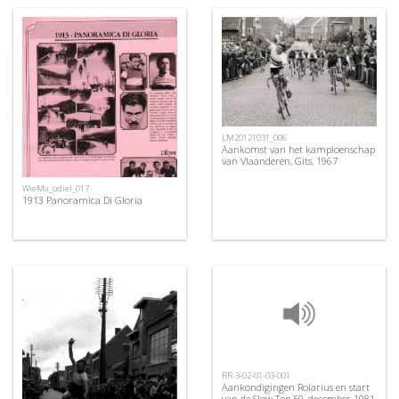
LM20121031_006
Aankomst van het kampioenschap
van Vlaanderen, Gits, 1967
WieMu_odiel_017
1913 Panoramica Di Gloria
RR-3-02-01-03-001
Aankondigingen Rolarius en start
van de Slow Top 50, december 1981