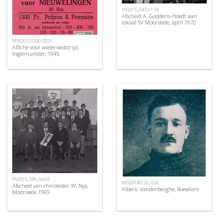
PV2015_047-17-18
Afscheid A. Godderis-Hoedt aan
lokaal SV Moorslede, april 1972
MM20151020_0031
Affiche voor wielerwedstrijd,
Ingelmunster, 1945
PV2015_086_04-05
WD20140122_034
Afscheid van chiroleider W. Nys,
Alberic Vandenberghe, Roeselare
Moorslede 1969