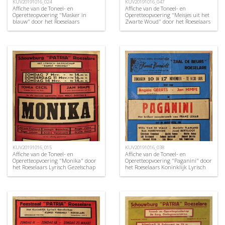
KUV20191016_024
KUV20191016_047
Affiche van de Toneel- en
Affiche van de Toneel- en
Operetteopvoering "Masker in
Operetteopvoering "Meisjes uit het
blauw" door het Roeselaars
Zwarte Woud" door het Roeselaars
Koninklijk Lyrisch Gezelschap
Koninklijk Lyrisch Gezelschap
"Kunst Veredelt", Roeselare, 1958
"Kunst Veredelt", Roeselare, 1973
KUV20191016_015
KUV20191016_038
Affiche van de Toneel- en
Affiche van de Toneel- en
Operetteopvoering "Monika" door
Operetteopvoering "Paganini" door
het Roeselaars Lyrisch Gezelschap
het Roeselaars Koninklijk Lyrisch
"Kunst Veredelt", Roeselare, 1954
Gezelschap "Kunst Veredelt",
Roeselare, 1968