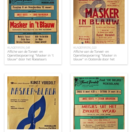
KUV20191016_041
KUV20191016_023
Affiche van de Toneel- en
Affiche van de Toneel- en
Operetteopvoering "Masker in 't
Operetteopvoering "Masker in
blauw" door het Roeselaars
blauw" in Oostende door het
Koninklijk Lyrisch Gezelschap
Roeselaars Koninklijk Lyrisch
"Kunst Veredelt", Roeselare, 1970
Gezelschap "Kunst Veredelt",
Oostende, 1958