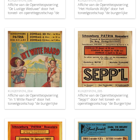
KUV20191016_006
KUV20191016_003
Affiche van de Operetteopvoering
Affiche van de Operetteopvoering
"De Lustige Weduwe" door het
"Het Hollands Wijfje" door het
toneel- en operettegezelschap "de
toneelgezelschap "de burgerlijke
Burgerlijke Oorlogsverminkten",
oorlogsverminkten", Roeselare,
Roeselare, 1950
1948
KUV20191016_004
KUV20191016_005
Affiche van de Operetteopvoering
Affiche van de Operetteopvoering
"In 't Witte Paard" door het
"Sepp'l" door het toneel- en
toneelgezelschap "de burgerlijke
operettegezelschap "de Burgerlijke
oorlogsverminkten", Roeselare,
Oorlogsverminkten", Roeselare,
1949
1950