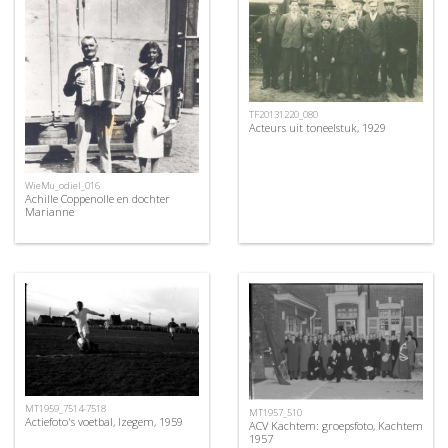
TF20131220_080
Acteurs uit toneelstuk, 1929
WieMu_odiel_016
Achille Coppenolle en dochter
Marianne
MT1959_7514-7518
MT1957_510
Actiefoto's voetbal, Izegem, 1959
ACV Kachtem: groepsfoto, Kachtem
1957