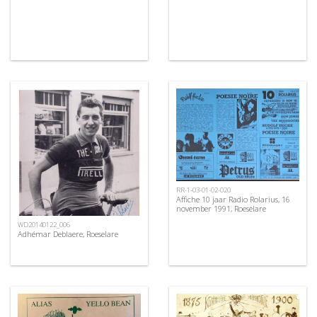
RR-1-03-01-02-020
Affiche 10 jaar Radio Rolarius, 16
november 1991, Roeselare
WD20140122_006
Adhémar Deblaere, Roeselare