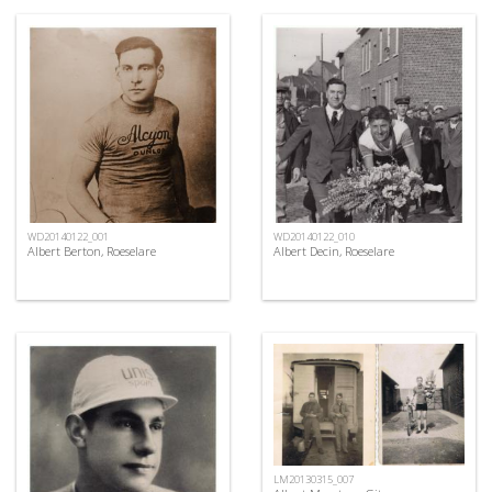
WD20140122_001
WD20140122_010
Albert Berton, Roeselare
Albert Decin, Roeselare
LM20130315_007