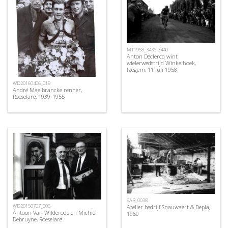
MT1958_3436-3440
Anton Declercq wint
wielerwedstrijd Winkelhoek,
Izegem, 11 juli 1958
WD20160406_019
André Maelbrancke renner,
Roeselare, 1939-1955
SAR_0038
WD20150707_006
Atelier bedrijf Snauwaert & Depla,
Antoon Van Wilderode en Michiel
1950
Debruyne, Roeselare