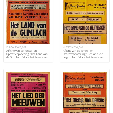
KUV20191016_022
KUV20191016_044
Affiche van de Toneel- en
Affiche van de Toneel- en
Operetteopvoering "Het Land van
Operetteopvoering "Het land van
de Glimlach" door het Roeselaars
de glimlach" door het Roeselaars
Koninklijk Lyrisch Gezelschap
Koninklijk Lyrisch Gezelschap
"Kunst Veredelt", Roeselare, 1958
"Kunst Veredelt", Roeselare, 1972