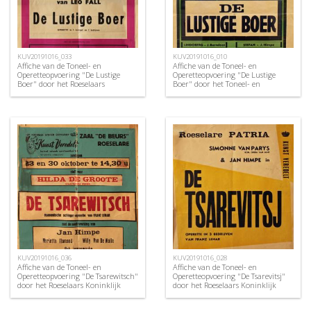
KUV20191016_033
KUV20191016_010
Affiche van de Toneel- en
Affiche van de Toneel- en
Operetteopvoering "De Lustige
Operetteopvoering "De Lustige
Boer" door het Roeselaars
Boer" door het Toneel- en
Koninklijk Lyrisch Gezelschap
Operettegezelschap "de Burgerlijke
"Kunst Veredelt", Roeselare, 1963
Oorlogsverminkten", Roeselare,
1952
KUV20191016_036
KUV20191016_028
Affiche van de Toneel- en
Affiche van de Toneel- en
Operetteopvoering "De Tsarewitsch"
Operetteopvoering "De Tsarevitsj"
door het Roeselaars Koninklijk
door het Roeselaars Koninklijk
Lyrisch Gezelschap "Kunst
Lyrisch Gezelschap "Kunst
Veredelt", Roeselare, 1966
Veredelt", Roeselare, 1960