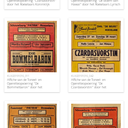
Operetteopvoering "Czardavorstin"
Operetteopvoering "De bloem van
door het Roeselaars Koninklijk
Hawaï" door het Roeselaars Lyrisch
Lyrisch Gezelschap "Kunst
Gezelschap "Kunst Veredelt",
Veredelt", Roeselare, 1964
Roeselare, 1954
KUV20191016_011
KUV20191016_042
Affiche van de Toneel- en
Affiche van de Toneel- en
Operetteopvoering "De
Operetteopvoering "De
Bommelbaron" door het
Czardasvorstin" door het
Roeselaars Operettegezelschap
Roeselaars Koninklijk Lyrisch
"Kunst Veredelt", Roeselare, 1952
Gezelschap "Kunst Veredelt",
Roeselare, 1971