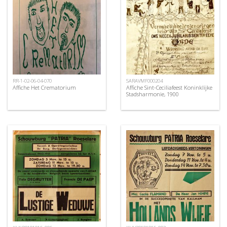
RR-1-02-06-04-070
SARAVMF000204
Affiche Het Crematorium
Affiche Sint-Ceciliafeest Koninklijke
Stadsharmonie, 1900