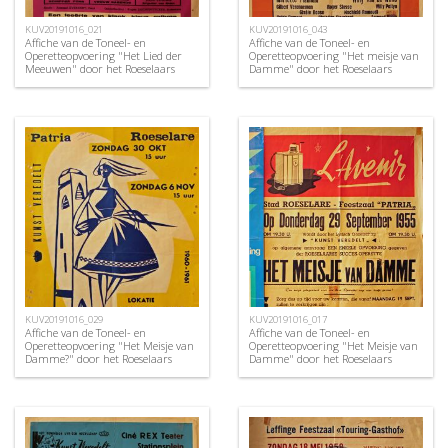
KUV20191016_021
KUV20191016_043
Affiche van de Toneel- en
Affiche van de Toneel- en
Operetteopvoering "Het Lied der
Operetteopvoering "Het meisje van
Meeuwen" door het Roeselaars
Damme" door het Roeselaars
Koninklijk Lyrisch Gezelschap
Koninklijk Lyrisch Gezelschap
"Kunst Veredelt", Roeselare, 1957
"Kunst Veredelt", Roeselare, 1971
KUV20191016_029
KUV20191016_017
Affiche van de Toneel- en
Affiche van de Toneel- en
Operetteopvoering "Het Meisje van
Operetteopvoering "Het Meisje van
Damme?" door het Roeselaars
Damme" door het Roeselaars
Koninklijk Lyrisch Gezelschap
Lyrisch Gezelschap "Kunst
"Kunst Veredelt", Roeselare, 1960
Veredelt", Roeselare, 1955