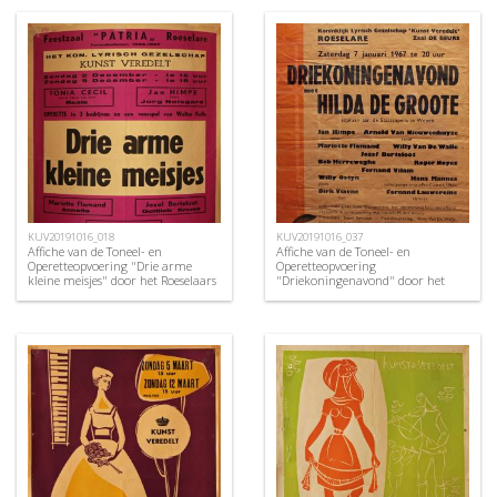
KUV20191016_018
KUV20191016_037
Affiche van de Toneel- en
Affiche van de Toneel- en
Operetteopvoering "Drie arme
Operetteopvoering
kleine meisjes" door het Roeselaars
"Driekoningenavond" door het
Lyrisch Gezelschap "Kunst
Roeselaars Koninklijk Lyrisch
Veredelt", Roeselare, 1956
Gezelschap "Kunst Veredelt",
Roeselare, 1967