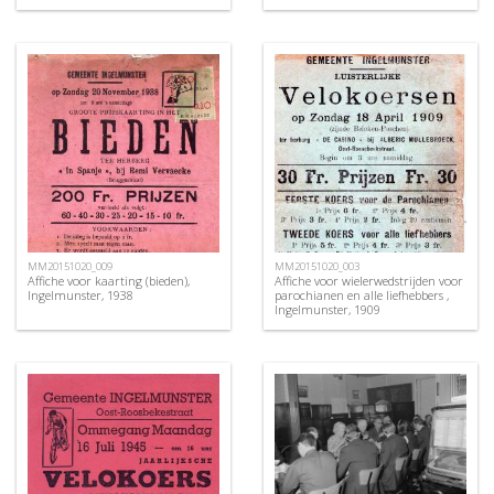
MM20151020_009
MM20151020_003
Affiche voor kaarting (bieden),
Affiche voor wielerwedstrijden voor
Ingelmunster, 1938
parochianen en alle liefhebbers ,
Ingelmunster, 1909