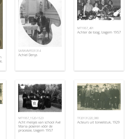
MT1957_491
Achter de toog, Izegem 1957
SARAVMF031314
Achiel Denys
n
e,
MT1957_1520-1523
TF20131220_080
Acht meisjes van school Avé
Acteurs uit toneelstuk, 1929
Maria poseren vóór de
processie, Izegem 1957