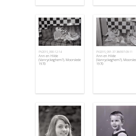
PV2015_090-12-14
PV2015_091-37-38/097-09-11
Ann en Hilde
Ann en Hilde
(Vanryckeghem?), Moorslede
(Vanryckeghem?), Moorsle
1970
1970