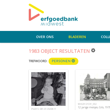
OVER ONS
BLADEREN
COLL
1983 OBJECT RESULTATEN
TREFWOORD:
PERSONEN
MIE20121031_002
12 jarige meisjes, Gits, 197
PV2015_081-01-05/08-11