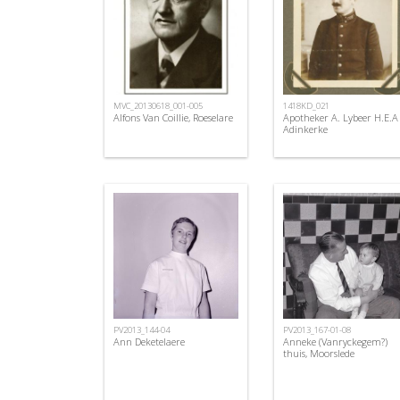
MVC_20130618_001-005
1418KD_021
Alfons Van Coillie, Roeselare
Apotheker A. Lybeer H.E.A
Adinkerke
PV2013_144-04
PV2013_167-01-08
Ann Deketelaere
Anneke (Vanryckegem?)
thuis, Moorslede