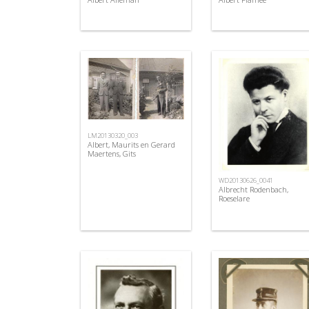
LM20130320_003
Albert, Maurits en Gerard
Maertens, Gits
WD20130626_0041
Albrecht Rodenbach,
Roeselare