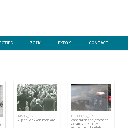
ECTIES
ZOEK
EXPO'S
CONTACT
BVR2014_002
MIE20140109_024
50 jaar Bank van Roeselare
Aandenken aan Jerome en
Gerard Gunst, Flavie
0
Vermander, Hooglede