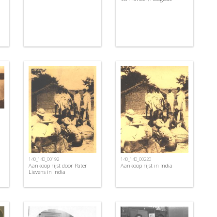
140_140_00192
140_140_00220
Aankoop rijst door Pater
Aankoop rijst in India
Lievens in India