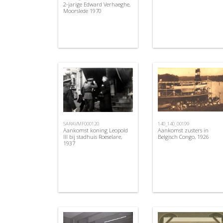
2-jarige Edward Verhaeghe,
Moorslede 1970
SARAVMF000120
140_140_00199
Aankomst koning Leopold
Aankomst zusters in
III bij stadhuis Roeselare,
Belgisch Congo, 1926
1937