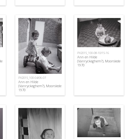
PV2015_100-08-10/15-16
Ann en Hilde
de
(Vanryckeghem?), Moorslede
1970
PV2015_100-04/06-07
Ann en Hilde
(Vanryckeghem?), Moorslede
1970