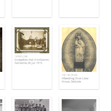
1418KD_046
Groepsfoto met 4 militairen,
Adinkerke 28 juli 1915
140_140_00245
Afbeelding Onze-Lieve-
Vrouw, Dadizele