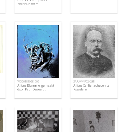
politieuniform
WD20151028_002
SARAVMF024285
Alfons Blomme, gemaakt
Alfons Carlier, schepen te
door Paul Deweerdt
Roeselare