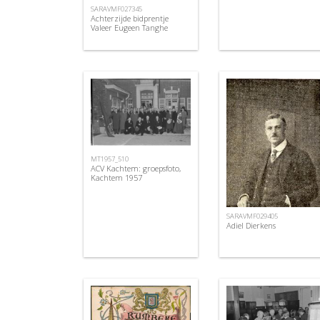
SARAVMF027345
Achterzijde bidprentje
Valeer Eugeen Tanghe
MT1957_510
ACV Kachtem: groepsfoto,
Kachtem 1957
SARAVMF029405
Adiel Dierkens