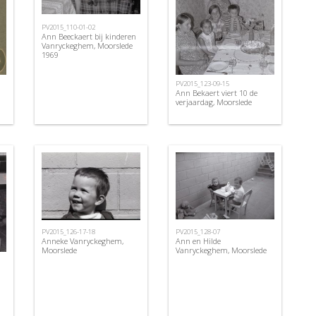
PV2015_110-01-02
Ann Beeckaert bij kinderen
Vanryckeghem, Moorslede
1969
PV2015_123-09-15
Ann Bekaert viert 10 de
verjaardag, Moorslede
PV2015_126-17-18
PV2015_128-07
Anneke Vanryckeghem,
Ann en Hilde
Moorslede
Vanryckeghem, Moorslede