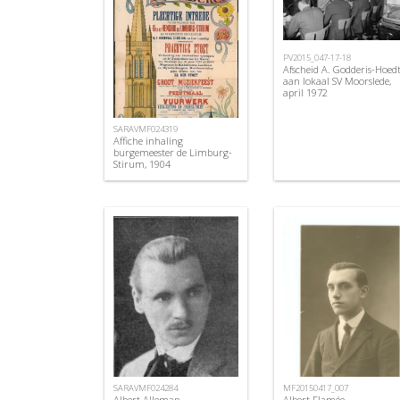
PV2015_047-17-18
Afscheid A. Godderis-Hoed
aan lokaal SV Moorslede,
april 1972
SARAVMF024319
Affiche inhaling
burgemeester de Limburg-
Stirum, 1904
SARAVMF024284
MF20150417_007
Albert Alleman
Albert Flamée