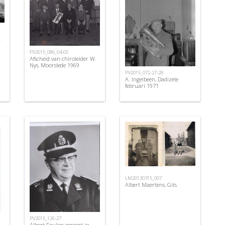
t
PV2015_086_04-05
Afscheid van chiroleider W.
Nys, Moorslede 1969
PV2015_072-27-28
A. Ingelbeen, Dadizele
februari 1971
LM20130315_007
Albert Maertens, Gits
PV2015_126-27
Albert Foulon poseert in