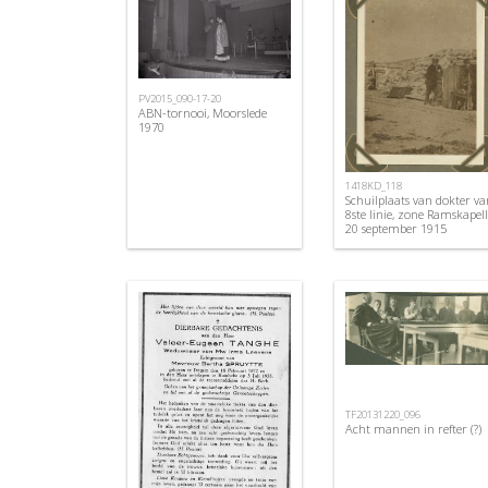
PV2015_090-17-20
ABN-tornooi, Moorslede
1970
1418KD_118
Schuilplaats van dokter va
8ste linie, zone Ramskapell
20 september 1915
TF20131220_096
Acht mannen in refter (?)