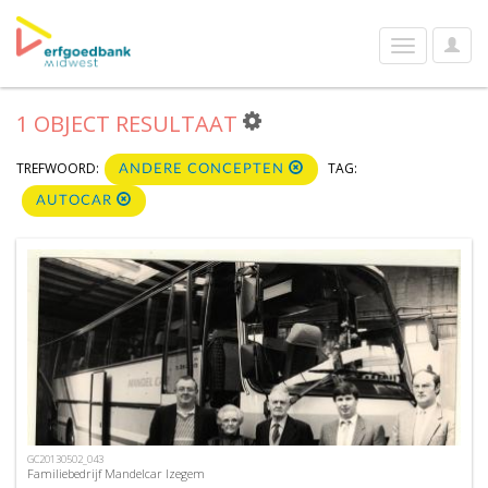
User
Toggle
Optio
navigation
1 OBJECT RESULTAAT
TREFWOORD:
TAG:
ANDERE CONCEPTEN
AUTOCAR
GC20130502_043
Familiebedrijf Mandelcar Izegem