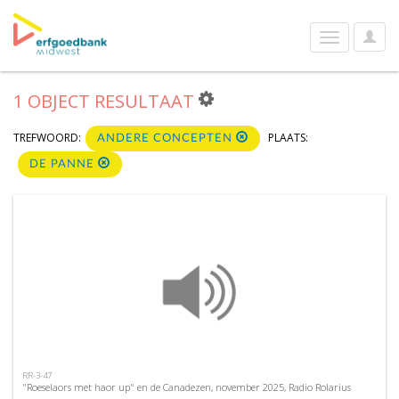
User
Toggle
Optio
navigation
1 OBJECT RESULTAAT
TREFWOORD:
PLAATS:
ANDERE CONCEPTEN
DE PANNE
RR-3-47
"Roeselaors met haor up" en de Canadezen, november 2025, Radio Rolarius