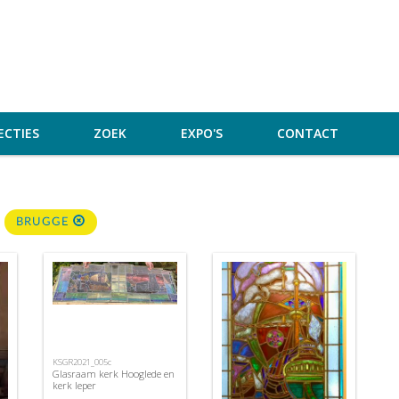
ECTIES
ZOEK
EXPO'S
CONTACT
BRUGGE
KSGR2021_005c
Glasraam kerk Hooglede en
kerk Ieper