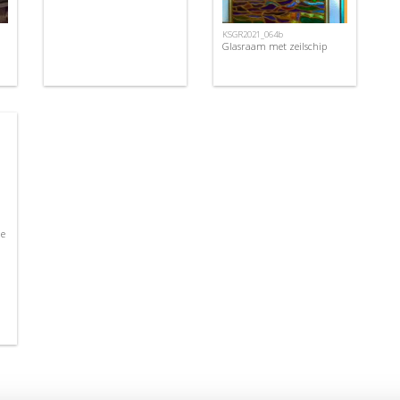
KSGR2021_064b
Glasraam met zeilschip
le