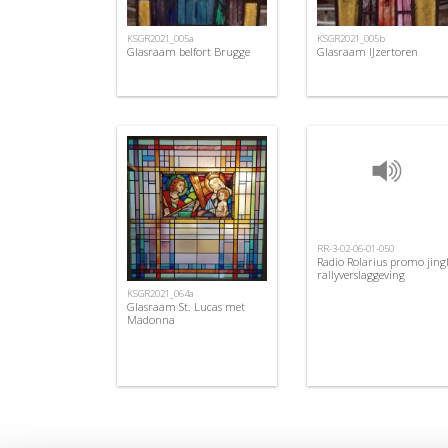
KSGR2021_005a
KSGR2021_005b
Glasraam belfort Brugge
Glasraam IJzertoren
RR-3-02-06-01-050
Radio Rolarius promo jing
rallyverslaggeving
KSGR2021_064a
Glasraam St. Lucas met
Madonna