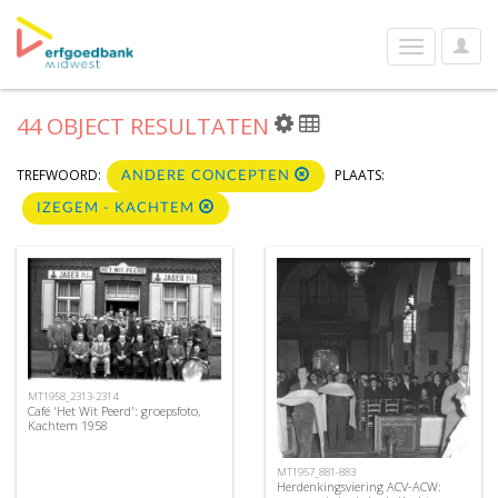
User
Toggle
Optio
navigation
44 OBJECT RESULTATEN
TREFWOORD:
PLAATS:
ANDERE CONCEPTEN
IZEGEM - KACHTEM
MT1958_2313-2314
Café 'Het Wit Peerd': groepsfoto,
Kachtem 1958
MT1957_881-883
Herdenkingsviering ACV-ACW: