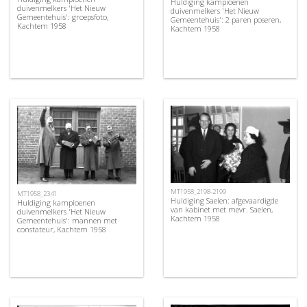
Huldiging kampioenen
duivenmelkers 'Het Nieuw
duivenmelkers 'Het Nieuw
Gemeentehuis': groepsfoto,
Gemeentehuis': 2 paren poseren,
Kachtem 1958
Kachtem 1958
MT1958_2198-2199
MT1958_2341
Huldiging Saelen: afgevaardigde
Huldiging kampioenen
van kabinet met mevr. Saelen,
duivenmelkers 'Het Nieuw
Kachtem 1958
Gemeentehuis': mannen met
constateur, Kachtem 1958