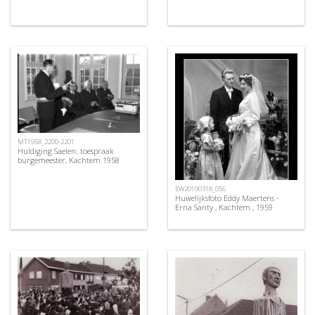
MT1958_2200-2201
Huldiging Saelen: toespraak
burgemeester, Kachtem 1958
EW20190318_056
Huwelijksfoto Eddy Maertens -
Erna Santy , Kachtem , 1959