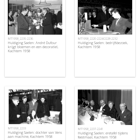
MT1958_2220-2224/2228-2232
MT1958_2235-2236
Huldiging Saelen: bedrijfsbezoek,
Huldiging Saelen: André Dufour
Kachtem 1958
krijgt bloemen en een decoratiel,
Kachtem 1958
MT1958_2233
MT1958_2237-2241
Huldiging Saelen: dochter van Vens
Huldiging Saelen: eretafel tijdens
aan machine, Kachtem 1958
feestmaal, Kachtem 1958