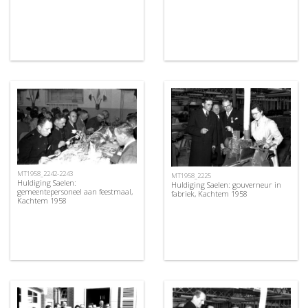
MT1958_2242-2243
MT1958_2225
Huldiging Saelen:
Huldiging Saelen: gouverneur in
gemeentepersoneel aan feestmaal,
fabriek, Kachtem 1958
Kachtem 1958