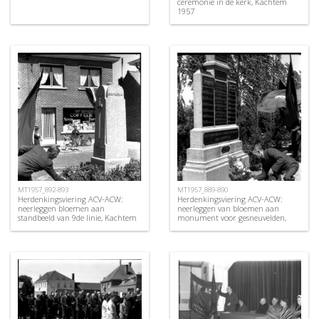
ceremonie in de kerk, Kachtem
1957
MT1957_892-893
MT1957_889-890
Herdenkingsviering ACV-ACW:
Herdenkingsviering ACV-ACW:
neerleggen bloemen aan
neerleggen van bloemen aan
standbeeld van 9de linie, Kachtem
monument voor gesneuvelden,
1957
Kachtem 1957