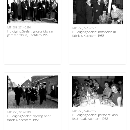
MT1958_2214-2216
MT1958_2226-2227
Huldiging Saelen: groepsfoto aan
Huldiging Saelen: notabelen in
gemeentehuis, Kachtem 1958
fabriek, Kachtem 1958
MT1958_2244-2255
MT1958_2217-2219
Huldiging Saelen: personeel aan
Huldiging Saelen: op weg naar
feestmaal, Kachtem 1958
fabriek, Kachtem 1958