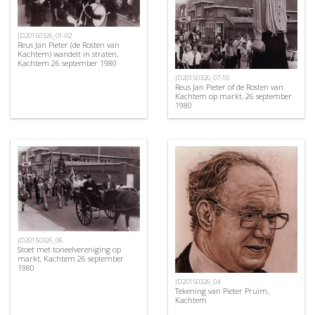
JD20150326_01-02
Reus Jan Pieter (de Rosten van
Kachtem) wandelt in straten,
Kachtem 26 september 1980
JD20150326_07-10
Reus Jan Pieter of de Rosten van
Kachtem op markt, 26 september
1980
JD20150326_06
Stoet met toneelvereniging op
markt, Kachtem 26 september
1980
JD20150326_04
Tekening van Pieter Pruim,
Kachtem