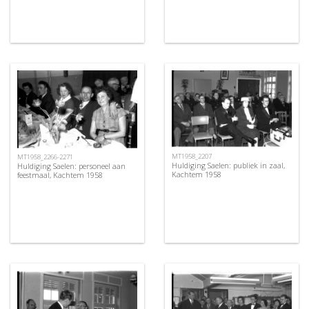
MT1958_2207
MT1958_2266-2271
Huldiging Saelen: publiek in zaal,
Huldiging Saelen: personeel aan
Kachtem 1958
feestmaal, Kachtem 1958