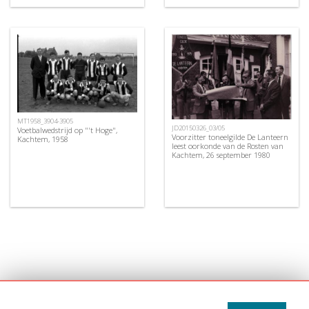
MT1958_3904-3905
JD20150326_03/05
Voetbalwedstrijd op "'t Hoge",
Voorzitter toneelgilde De Lanteern
Kachtem, 1958
leest oorkonde van de Rosten van
Kachtem, 26 september 1980