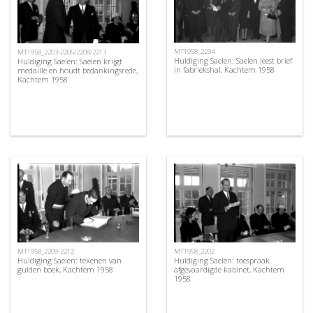
MT1958_2234
MT1958_2203-2206/2208/2213
Huldiging Saelen: Saelen leest brief
Huldiging Saelen: Saelen krijgt
in fabriekshal, Kachtem 1958
medaille en houdt bedankingsrede,
Kachtem 1958
MT1958_2209-2212
MT1958_2202
Huldiging Saelen: tekenen van
Huldiging Saelen: toespraak
gulden boek, Kachtem 1958
afgevaardigde kabinet, Kachtem
1958