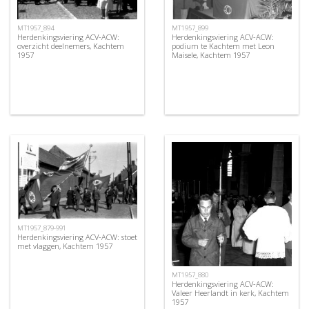
MT1957_894
MT1957_899
Herdenkingsviering ACV-ACW:
Herdenkingsviering ACV-ACW:
overzicht deelnemers, Kachtem
podium te Kachtem met Leon
1957
Maisele, Kachtem 1957
MT1957_879-991
Herdenkingsviering ACV-ACW: stoet
met vlaggen, Kachtem 1957
MT1957_880
Herdenkingsviering ACV-ACW:
Valeer Heerlandt in kerk, Kachtem
1957