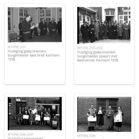
MT1958_2101
MT1958_2105-2106
Huldiging gedecoreerden:
Huldiging gedecoreerden:
burgemeester leest brief, Kachtem
burgemeester poseert met
1958
feestcomité, Kachtem 1958
MT1958_2336-2337
MT1958_2338
Huldiging kampioenen