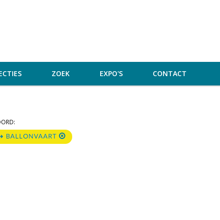
ECTIES
ZOEK
EXPO'S
CONTACT
OORD:
 ➜ BALLONVAART