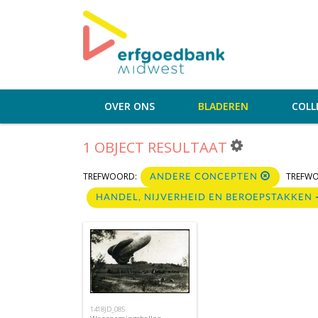
OVER ONS
BLADEREN
COLL
1 OBJECT RESULTAAT
TREFWOORD:
TREFW
ANDERE CONCEPTEN
HANDEL, NIJVERHEID EN BEROEPSTAKKEN
1418JD_085