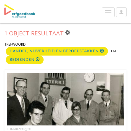
User
Toggle
Optio
navigation
1 OBJECT RESULTAAT
TREFWOORD:
TAG:
HANDEL, NIJVERHEID EN BEROEPSTAKKEN
BEDIENDEN
HKM20121017_001