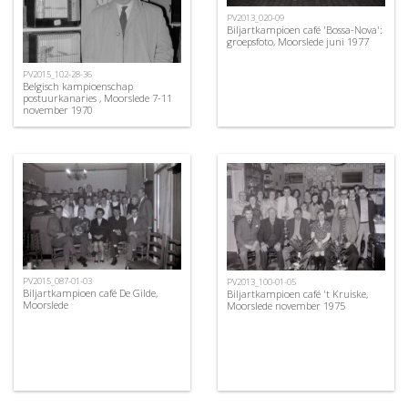
PV2013_020-09
Biljartkampioen café 'Bossa-Nova':
groepsfoto, Moorslede juni 1977
PV2015_102-28-36
Belgisch kampioenschap
postuurkanaries , Moorslede 7-11
november 1970
PV2015_087-01-03
PV2013_100-01-05
Biljartkampioen café De Gilde,
Biljartkampioen café 't Kruiske,
Moorslede
Moorslede november 1975