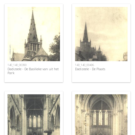
140_140_00390
140_140_00406
Dadizeele - De Basilieke van uit het
Dadizeele - De Plaats
Park