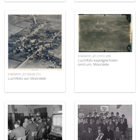
KIBGMOO_20121010_008
Luchtfoto kapotgeschoten
centrum, Moorslede
KIBGMOO_20120928_015
Luchtfoto van Moorslede