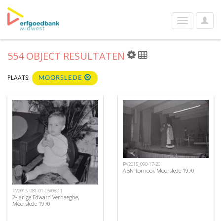
User
Toggle
Optio
navigation
554 OBJECT RESULTATEN
PLAATS:
MOORSLEDE
PV2015_090-17-20
ABN-tornooi, Moorslede 1970
PV2015_081-01-05/08-11
2-jarige Edward Verhaeghe,
Moorslede 1970