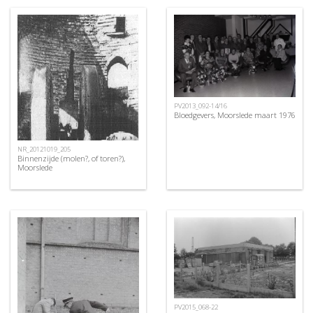
PV2013_092-14/16
Bloedgevers, Moorslede maart 1976
NR_20121019_205
Binnenzijde (molen?, of toren?),
Moorslede
PV2015_068-22