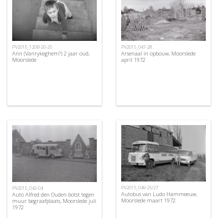
PV2015_120B-20-25
PV2015_047-28
Ann (Vanrykeghem?) 2 jaar oud,
Arsenaal in opbouw, Moorslede
Moorslede
april 1972
PV2015_049-25/27
PV2015_042-04
Autobus van Ludo Hammeeuw,
Auto Alfred den Ouden botst tegen
Moorslede maart 1972
muur begraafplaats, Moorslede juli
1972