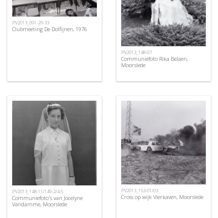
PV2013_091-29-33
Clubmeeting De Dolfijnen, 1976
PV2013_148-07
Communiefoto Rika Belaen,
Moorslede
PV2013_153-01/03
PV2013_148-11/149-2/4-5
Cross op wijk Vierkaven, Moorslede
Communiefoto's van Jocelyne
Vandamme, Moorslede