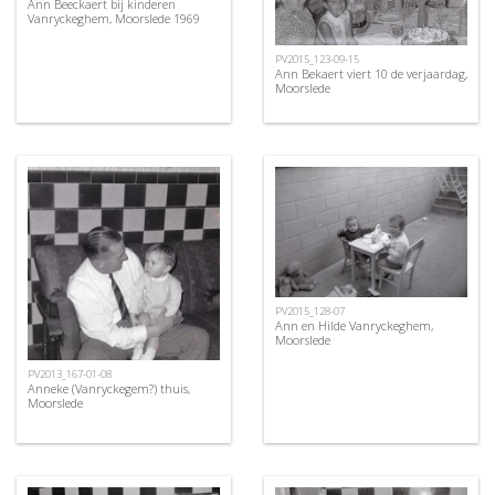
Ann Beeckaert bij kinderen
Vanryckeghem, Moorslede 1969
PV2015_123-09-15
Ann Bekaert viert 10 de verjaardag,
Moorslede
PV2015_128-07
Ann en Hilde Vanryckeghem,
Moorslede
PV2013_167-01-08
Anneke (Vanryckegem?) thuis,
Moorslede