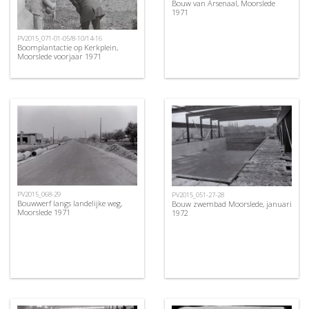
Bouw van Arsenaal, Moorslede
1971
PV2015_071-01-05/8-10/14-16
Boomplantactie op Kerkplein,
Moorslede voorjaar 1971
PV2015_068-29
PV2015_051-27-28
Bouwwerf langs landelijke weg,
Bouw zwembad Moorslede, januari
Moorslede 1971
1972