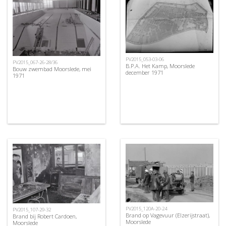
PV2015_053-03-06
PV2015_067-26-28/36
B.P.A. Het Kamp, Moorslede
Bouw zwembad Moorslede, mei
december 1971
1971
PV2015_120A-20-24
PV2015_107-29-32
Brand op Vagevuur (Elzerijstraat),
Brand bij Robert Cardoen,
Moorslede
Moorslede