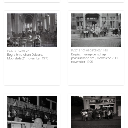
PV2015_101-01-03/05-09/11-15
PV2015_102-01-27
Belgisch kampioenschap
Begrafenis Johan Delaere,
postuurkanaries , Moorslede 7-11
Moorslede 21 november 1970
november 1970