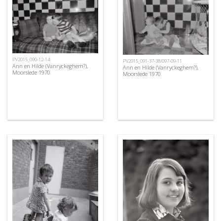
PV2015_090-12-14
PV2015_091-37-38/097-09-11
Ann en Hilde (Vanryckeghem?),
Ann en Hilde (Vanryckeghem?),
Moorslede 1970
Moorslede 1970