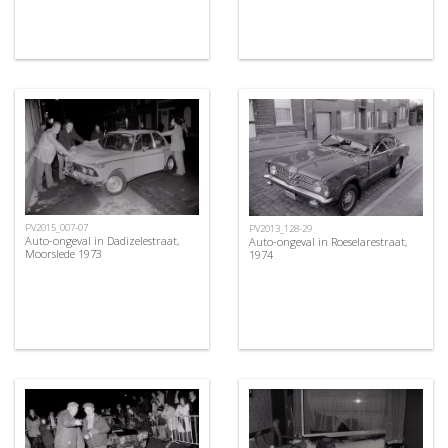
PV2015_007-07
PV2013_128-29
Auto-ongeval in Dadizelestraat,
Auto-ongeval in Roeselarestraat,
Moorslede 1973
1974