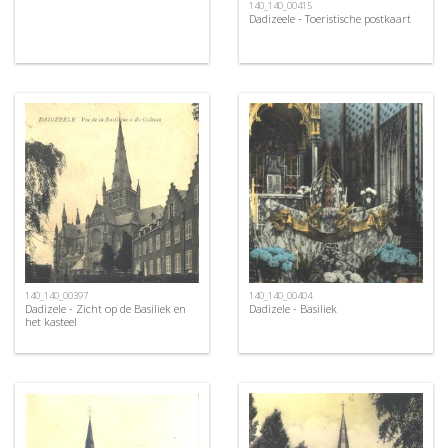
140_140_00415
Dadizeele - Toeristische postkaart
140_140_00397
140_140_00404
Dadizele - Zicht op de Basiliek en
Dadizele - Basiliek
het kasteel