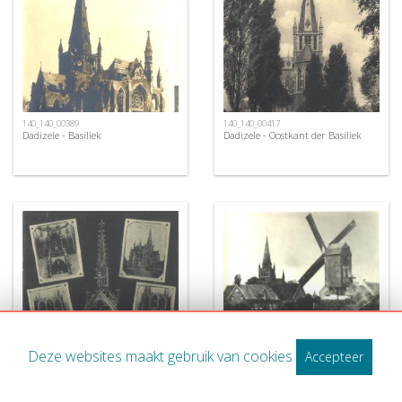
140_140_00389
140_140_00417
Dadizele - Basiliek
Dadizele - Oostkant der Basiliek
140_140_00412
Dadizele - Windmolen en Basiliek
Deze websites maakt gebruik van cookies
.
Accepteer
140_140_00411
Dadizele - Toeristische postkaart