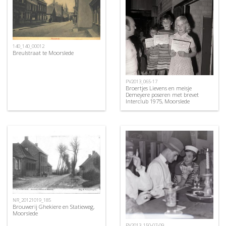
140_140_00012
Breulstraat te Moorslede
PV2013_065-17
Broertjes Lievens en meisje
Demeyere poseren met brevet
Interclub 1975, Moorslede
NR_20121019_185
Brouwerij Ghekiere en Statieweg,
Moorslede
PV2013_150-07-09