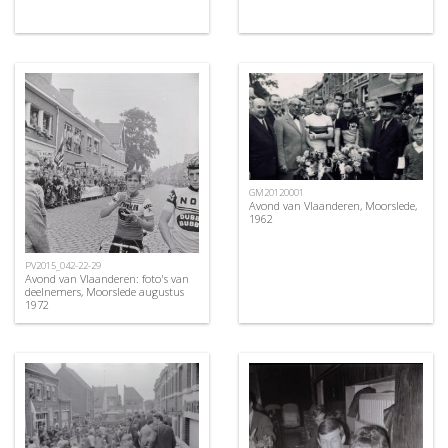
GM20120001
Avond van Vlaanderen, Moorslede,
1962
PV2015_042-22-29
Avond van Vlaanderen: foto's van
deelnemers, Moorslede augustus
1972