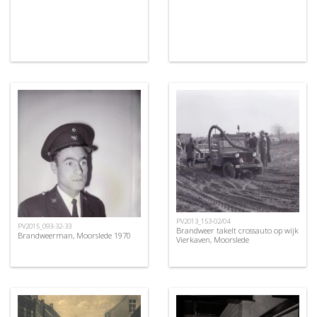
PV2013_153-02/04
PV2015_093-32-33
Brandweer takelt crossauto op wijk
Brandweerman, Moorslede 1970
Vierkaven, Moorslede