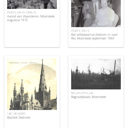
PV2015_041-01-03/06-16
Avond van Vlaanderen, Moorslede
augustus 1972
PV2015_106-15
Bal volleybalclub Doskom in zaal
Rio, Moorslede september 1969
NR_20121019_244
Begraafplaats, Moorslede
140_140_00399
Basiliek Dadizele