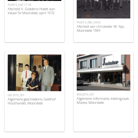
PV2015_047-17-18
Afscheid A. Godderis-Hoedt aan
lokaal SV Moorslede, april 1972
PV2015_086_04-05
Afscheid van chiroleider W. Nys,
Moorslede 1969
MIA2016_001
GEL2016_001
Algemene informatie, kledingzaak
Algemene geschiedenis, Geldhof
Miatex, Moorslede
Houthandel, Moorslede