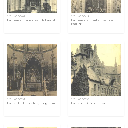
140_140_00403
140_140_00418
Dadizele - Interieur van de Basiliek
Dadizele - Binnenkant van de
Basiliek
140_140_00391
140_140_00398
Dadizeele - De Basiliek, Hoogaltaar
Dadizele - De Schepenzaal