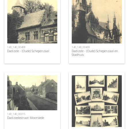
140_140_00408
140_140_00409
Dadizele - (Oude) Schepenzaal
Dadizele - (Oude) Schepenzaal en
Stadhuis
140_140_00015
Dadizeelestraat Moorslede