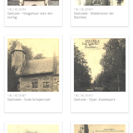
140_140_00416
140_140_00393
Dadizele - Hoogaltaar voor den
Dadizeele - Middenkoor der
oorlog
Basilieke
140_140_00407
140_140_00410
Dadizeele - Oude Schepenzale
Dadizele - Vijver, Kasteelpark