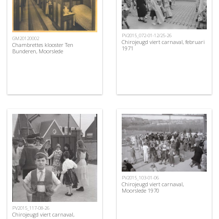
PV2015_072-01-12/25-26
GM20120002
Chirojeugd viert carnaval, februari
Chambrettes klooster Ten
1971
Bunderen, Moorslede
PV2015_103-01-06
Chirojeugd viert carnaval,
Moorslede 1970
PV2015_117-08-26
Chirojeugd viert carnaval,