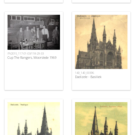
PV2015_117-01-03/118-29-33
Cup The Rangers, Moorslede 1969
140_140_00396
Dadizele - Basiliek