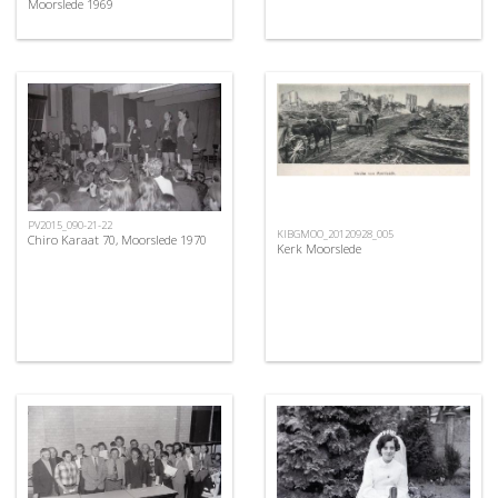
Moorslede 1969
PV2015_090-21-22
KIBGMOO_20120928_005
Chiro Karaat 70, Moorslede 1970
Kerk Moorslede