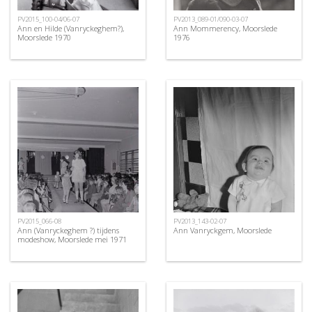
PV2015_100-04/06-07
PV2013_089-01/090-03-07
Ann en Hilde (Vanryckeghem?),
Ann Mommerency, Moorslede
Moorslede 1970
1976
PV2015_066-08
PV2013_143-02-07
Ann (Vanryckeghem ?) tijdens
Ann Vanryckgem, Moorslede
modeshow, Moorslede mei 1971