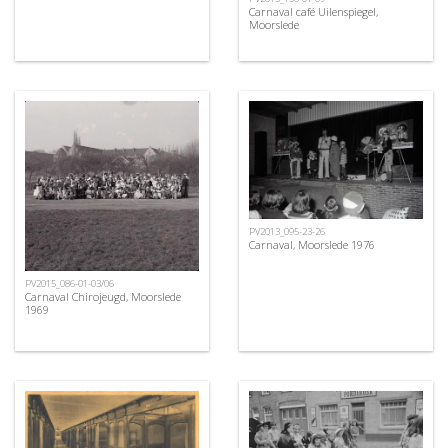
Carnaval café Uilenspiegel,
Moorslede
PV2013_095-23-26
Carnaval, Moorslede 1976
PV2015_086-01-03/06
Carnaval Chirojeugd, Moorslede
1969