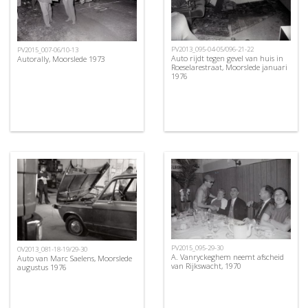
PV2013_095-04-05/096-21-22
PV2015_007-06/10-13
Auto rijdt tegen gevel van huis in
Autorally, Moorslede 1973
Roeselarestraat, Moorslede januari
1976
PV2015_095-29-30
OV2013_081-18-19/29-30
A. Vanryckeghem neemt afscheid
Auto van Marc Saelens, Moorslede
van Rijkswacht, 1970
augustus 1976