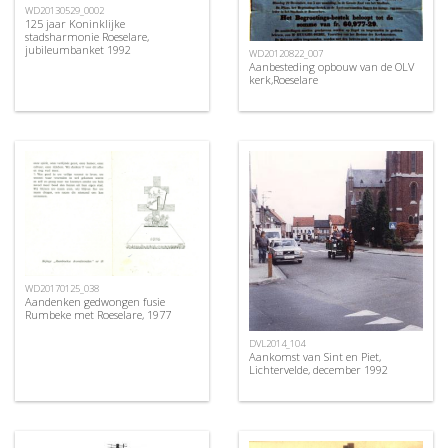
WD20130529_0002
125 jaar Koninklijke
stadsharmonie Roeselare,
jubileumbanket 1992
WD20120822_007
Aanbesteding opbouw van de OLV
kerk,Roeselare
WD20170125_038
Aandenken gedwongen fusie
Rumbeke met Roeselare, 1977
DVL2014_104
Aankomst van Sint en Piet,
Lichtervelde, december 1992