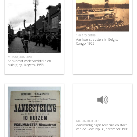
140_140_00199
Aankomst zusters in Belgisch
Congo, 1926
MT1958_3587-3591
Aankomst wielerwedstrijd en
huldiging, Izegem, 1958
RR-3-02-01-03-001
Aankondigingen Rolarius en start
van de Slow Top 50, december 1981