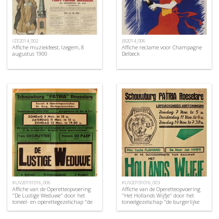
IZE2014_002
JB2014_006
Affiche muziekfeest, Izegem, 8
Affiche reclame voor Champagne
augustus 1900
Delbeck
KUV20191016_006
KUV20191016_003
Affiche van de Operetteopvoering
Affiche van de Operetteopvoering
"De Lustige Weduwe" door het
"Het Hollands Wijfje" door het
toneel- en operettegezelschap "de
toneelgezelschap "de burgerlijke
Burgerlijke Oorlogsverminkten",
oorlogsverminkten", Roeselare,
Roeselare, 1950
1948