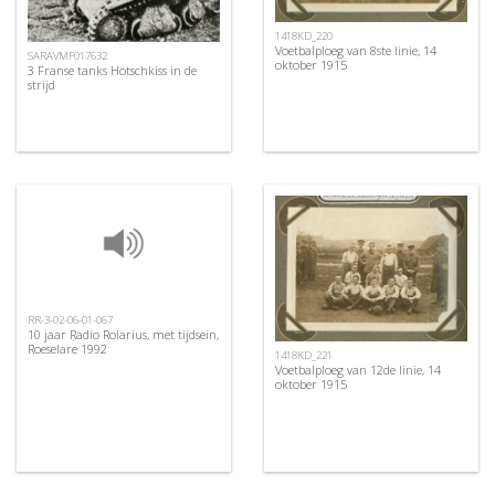
1418KD_220
Voetbalploeg van 8ste linie, 14
SARAVMF017632
oktober 1915
3 Franse tanks Hotschkiss in de
strijd
RR-3-02-06-01-067
10 jaar Radio Rolarius, met tijdsein,
Roeselare 1992
1418KD_221
Voetbalploeg van 12de linie, 14
oktober 1915