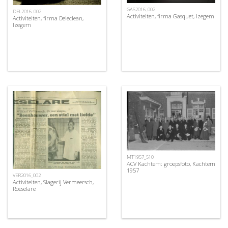
GAS2016_002
DEL2016_002
Activiteiten, firma Gasquet, Izegem
Activiteiten, firma Deleclean,
Izegem
MT1957_510
ACV Kachtem: groepsfoto, Kachtem
1957
VER2016_002
Activiteiten, Slagerij Vermeersch,
Roeselare