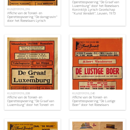
Operetteopvoering "De Graaf van
Luxemburg" door het Roeselaars
Koninklijk Lyrisch Gezelschap
KUV20191016_016
Affiche van de Toneel- en
"Kunst Veredelt", Leuven, 1973
Operetteopvoering "De dansgravin"
door het Roeselaars Lyrisch
Gezelschap "Kunst Veredelt",
Roeselare, 1954
KUV20191016_008
KUV20191016_040
Affiche van de Toneel- en
Affiche van de Toneel- en
Operetteopvoering "De Graaf van
Operetteopvoering "De Lustige
Luxemburg" door het Toneel- en
Boer" door het Roeselaars
Operettegezelschap "de Burgerlijke
Koninklijk Lyrisch Gezelschap
Oorlogsverminkten", Roeselare,
"Kunst Veredelt", Roeselare, 1970
1951