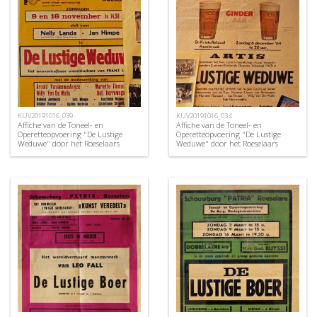
KUV20191016_039
KUV20191016_034
Affiche van de Toneel- en
Affiche van de Toneel- en
Operetteopvoering "De Lustige
Operetteopvoering "De Lustige
Weduwe" door het Roeselaars
Weduwe" door het Roeselaars
Koninklijk Lyrisch Gezelschap
Koninklijk Lyrisch Gezelschap
"Kunst Veredelt", Roeselare, 1969
"Kunst Veredelt", Roeselare, 1964