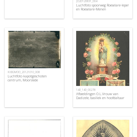
JD20120831_004
Luchtfoto spoorweg Roeselare-Ieper
en Roeselare-Menen
KIBGMOO_20121010_008
Luchtfoto kapotgeschoten
centrum, Moorslede
140_140_00278
Afbeeldingen O.L.Vrouw van
Dadizele, basiliek en hoofdaltaar