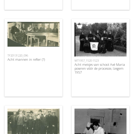
TF20131220_096
Acht mannen in refter (?)
MT1957_1520-1523
Acht meisjes van school Avé Maria
poseren vóór de processie, Izegem
1957