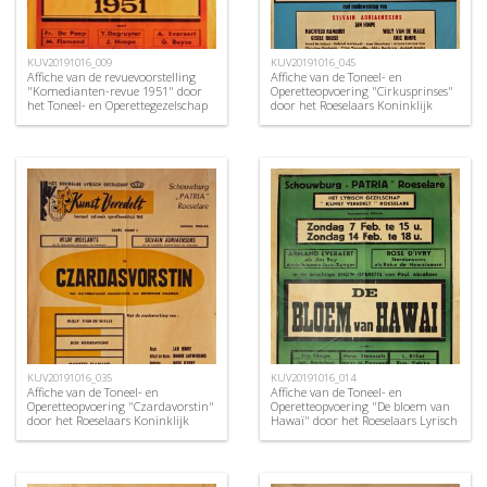
KUV20191016_009
KUV20191016_045
Affiche van de revuevoorstelling
Affiche van de Toneel- en
"Komedianten-revue 1951" door
Operetteopvoering "Cirkusprinses"
het Toneel- en Operettegezelschap
door het Roeselaars Koninklijk
"de Burgerlijke
Lyrisch Gezelschap "Kunst
Oorlogsverminkten", Roeselare,
Veredelt", Roeselare, 1972
1951
KUV20191016_035
KUV20191016_014
Affiche van de Toneel- en
Affiche van de Toneel- en
Operetteopvoering "Czardavorstin"
Operetteopvoering "De bloem van
door het Roeselaars Koninklijk
Hawaï" door het Roeselaars Lyrisch
Lyrisch Gezelschap "Kunst
Gezelschap "Kunst Veredelt",
Veredelt", Roeselare, 1964
Roeselare, 1954