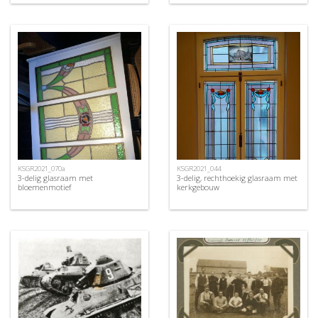
KSGR2021_070a
KSGR2021_044
3-delig glasraam met
3-delig, rechthoekig glasraam met
bloemenmotief
kerkgebouw