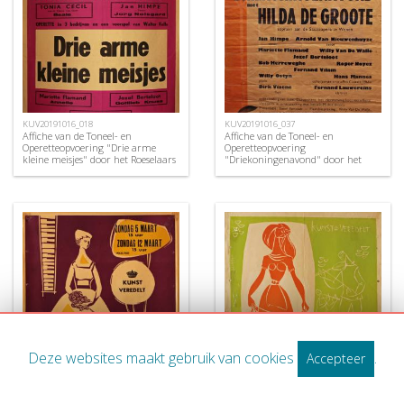
KUV20191016_018
KUV20191016_037
Affiche van de Toneel- en
Affiche van de Toneel- en
Operetteopvoering "Drie arme
Operetteopvoering
kleine meisjes" door het Roeselaars
"Driekoningenavond" door het
Lyrisch Gezelschap "Kunst
Roeselaars Koninklijk Lyrisch
Veredelt", Roeselare, 1956
Gezelschap "Kunst Veredelt",
Roeselare, 1967
Deze websites maakt gebruik van cookies
.
Accepteer
KUV20191016_031
KUV20191016_030
Affiche van de Toneel- en
Affiche van de Toneel- en