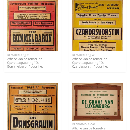
KUV20191016_011
KUV20191016_042
Affiche van de Toneel- en
Affiche van de Toneel- en
Operetteopvoering "De
Operetteopvoering "De
Bommelbaron" door het
Czardasvorstin" door het
Roeselaars Operettegezelschap
Roeselaars Koninklijk Lyrisch
"Kunst Veredelt", Roeselare, 1952
Gezelschap "Kunst Veredelt",
Roeselare, 1971
KUV20191016_046
Affiche van de Toneel- en