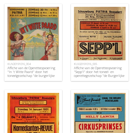
KUV20191016_004
KUV20191016_005
Affiche van de Operetteopvoering
Affiche van de Operetteopvoering
"In 't Witte Paard" door het
"Sepp'l" door het toneel- en
toneelgezelschap "de burgerlijke
operettegezelschap "de Burgerlijke
oorlogsverminkten", Roeselare,
Oorlogsverminkten", Roeselare,
1949
1950