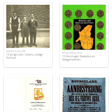
MIE20131224_008
WD20130626_0050
14 jarige Leon Lievens, college
15 Penningen Roeselare en
Torhout
deelgemeenten