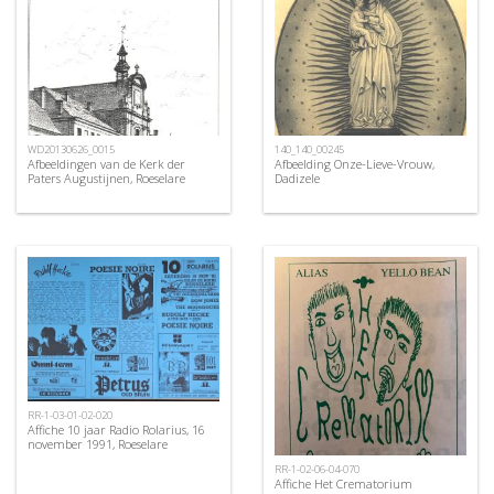
WD20130626_0015
140_140_00245
Afbeeldingen van de Kerk der
Afbeelding Onze-Lieve-Vrouw,
Paters Augustijnen, Roeselare
Dadizele
RR-1-03-01-02-020
Affiche 10 jaar Radio Rolarius, 16
november 1991, Roeselare
RR-1-02-06-04-070
Affiche Het Crematorium