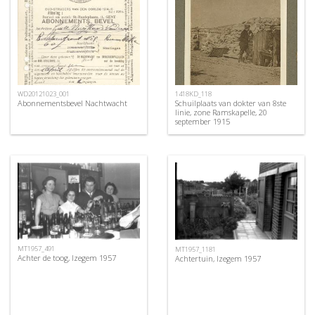
WD20121023_001
1418KD_118
Abonnementsbevel Nachtwacht
Schuilplaats van dokter van 8ste
linie, zone Ramskapelle, 20
september 1915
MT1957_491
MT1957_1181
Achter de toog, Izegem 1957
Achtertuin, Izegem 1957