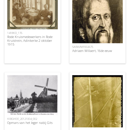
1418KD_176
Rode Kruismedewerkers in Rode
Kruistrein, Adinkerke 2 oktober
1915
SARAVMF002675
Adriaen Willaert, 16de eeuw
KIBGHOO_20121004_002
Opmars van het leger nabij Gits