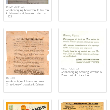
BIN20121024_005
Aankondiging bouw van 10 huizen
in Nieuwstraat, Ingelmunster, ca
1923
WD20170125_008
Aankondiging opening fotostudio
Vansteenkiste, Roeselare
RV_0003
Aankondiging lofzang en preek
Onze-Lieve-Vrouwekerk Deinze.