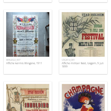
WIN2022_007
IZE2014_001
Affiche kermis Wingene, 1911
Affiche militair feest, Izegem, 9 juli
1899