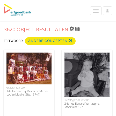
User
Toggle
Optio
navigation
3620 OBJECT RESULTATEN
TREFWOORD:
ANDERE CONCEPTEN
GV20131103_030
1ste leerjaar bij Mevrouw Marie-
Louise Muylle, Gits, 1974(?)
PV2015_081-01-05/08-11
2-jarige Edward Verhaeghe,
Moorslede 1970