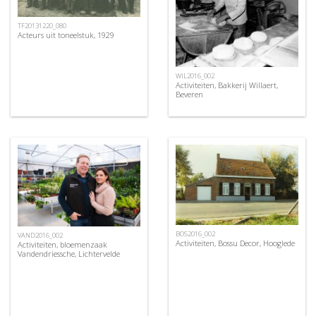
TF20131220_080
Acteurs uit toneelstuk, 1929
WIL2016_002
Activiteiten, Bakkerij Willaert,
Beveren
BOS2016_002
VAND2016_002
Activiteiten, Bossu Decor, Hooglede
Activiteiten, bloemenzaak
Vandendriessche, Lichtervelde