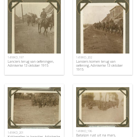
1418KD_197
1418KD_202
Lanciers terug van oefeningen,
Lansiers komen terug van
Adinkerke 13 oktober 1915
oefening, Adinkerke 13 oktober
1915
1418KD_196
1418KD_201
Bataljon rust uit na mars,
Kokkerellen in kwartier, Adinkerke