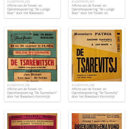
KUV20191016_033
KUV20191016_010
Affiche van de Toneel- en
Affiche van de Toneel- en
Operetteopvoering "De Lustige
Operetteopvoering "De Lustige
Boer" door het Roeselaars
Boer" door het Toneel- en
Koninklijk Lyrisch Gezelschap
Operettegezelschap "de Burgerlijke
"Kunst Veredelt", Roeselare, 1963
Oorlogsverminkten", Roeselare,
1952
KUV20191016_036
KUV20191016_028
Affiche van de Toneel- en
Affiche van de Toneel- en
Operetteopvoering "De Tsarewitsch"
Operetteopvoering "De Tsarevitsj"
door het Roeselaars Koninklijk
door het Roeselaars Koninklijk
Lyrisch Gezelschap "Kunst
Lyrisch Gezelschap "Kunst
Veredelt", Roeselare, 1966
Veredelt", Roeselare, 1960