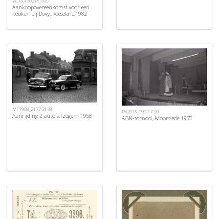
WD20160215_020
Aankoopovereenkomst voor een
keuken bij Dovy, Roeselare,1982
MT1958_2177-2178
PV2015_090-17-20
Aanrijding 2 auto's, Izegem 1958
ABN-tornooi, Moorslede 1970