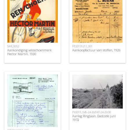
SAR_0052
PT20131211_001
Aankondiging veloschoenmerk
Aankoopfactuur van stoffen, 1926
Hector Martin, 1930
PV2015_045-24-26/047-24-25/30
Aanleg Ringlaan, Dadizele juni
1972