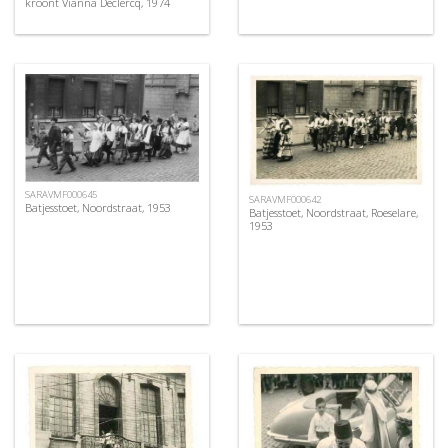
kroont Vianna Declercq, 1974
SARAVMF000645
SARAVMF000642
Batjesstoet, Noordstraat, 1953
Batjesstoet, Noordstraat, Roeselare,
1953