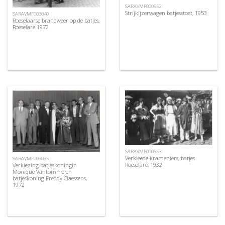
SARAVMF000652
Strijkijzerwagen batjesstoet, 1953
SARAVMF003040
Roeselaarse brandweer op de batjes,
Roeselare 1972
SARAVMF000653
Verkleede krameniers, batjes
SARAVMF003035
Roeselare, 1932
Verkiezing batjeskoningin
Monique Vantomme en
batjeskoning Freddy Claessens,
1972