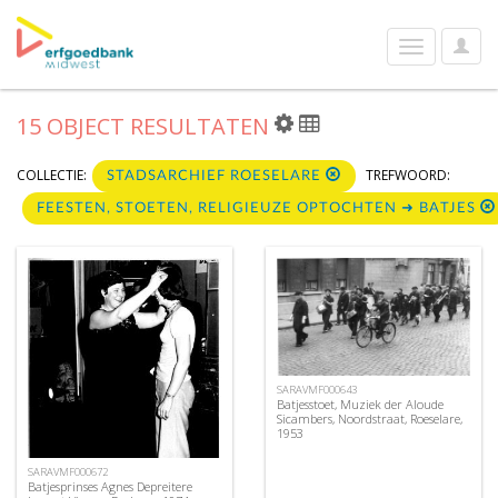
User
Toggle
Optio
navigation
15 OBJECT RESULTATEN
COLLECTIE:
TREFWOORD:
STADSARCHIEF ROESELARE
FEESTEN, STOETEN, RELIGIEUZE OPTOCHTEN ➜ BATJES
SARAVMF000643
Batjesstoet, Muziek der Aloude
Sicambers, Noordstraat, Roeselare,
1953
SARAVMF000672
Batjesprinses Agnes Depreitere