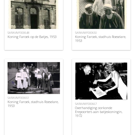
SARAVMF000648
SARAVMF000650
Koning Faroek op de Batjes, 1953
Koning Faroek, stadhuis Roeselare,
1953
SARAVMF000651
Koning Faroek, stadhuis Roeselare,
SARAVMF000667
1953
Overhandiging oorkonde
Erepoorters aan batjeskoningin,
1972