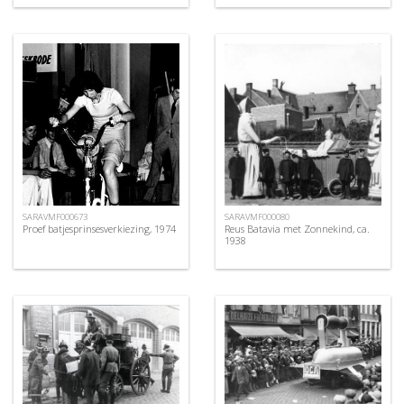
SARAVMF000673
SARAVMF000080
Proef batjesprinsesverkiezing, 1974
Reus Batavia met Zonnekind, ca.
1938