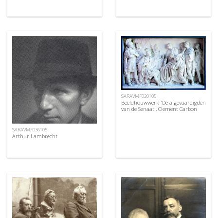
SARAVMF020105
Beeldhouwwerk 'De afgevaardigden
van de Senaat', Clement Carbon
SARAVMF036105
Arthur Lambrecht