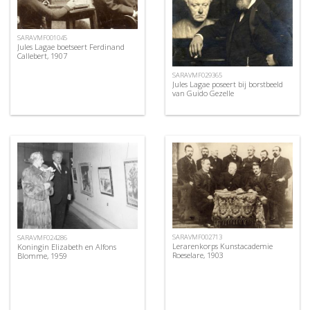
SARAVMF001045
Jules Lagae boetseert Ferdinand
Callebert, 1907
SARAVMF029365
Jules Lagae poseert bij borstbeeld
van Guido Gezelle
SARAVMF002713
SARAVMF024286
Lerarenkorps Kunstacademie
Koningin Elizabeth en Alfons
Roeselare, 1903
Blomme, 1959