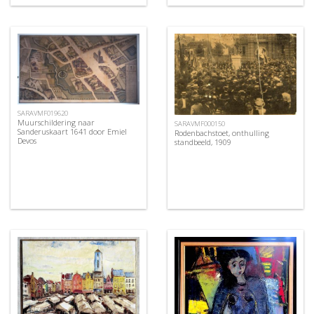
SARAVMF019620
Muurschildering naar
SARAVMF000150
Sanderuskaart 1641 door Emiel
Rodenbachstoet, onthulling
Devos
standbeeld, 1909