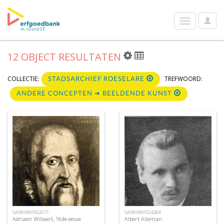
User
Toggle
Optio
navigation
12 OBJECT RESULTATEN
COLLECTIE:
TREFWOORD:
STADSARCHIEF ROESELARE
ANDERE CONCEPTEN ➜ BEELDENDE KUNST
SARAVMF002675
SARAVMF024284
Adriaen Willaert, 16de eeuw
Albert Alleman