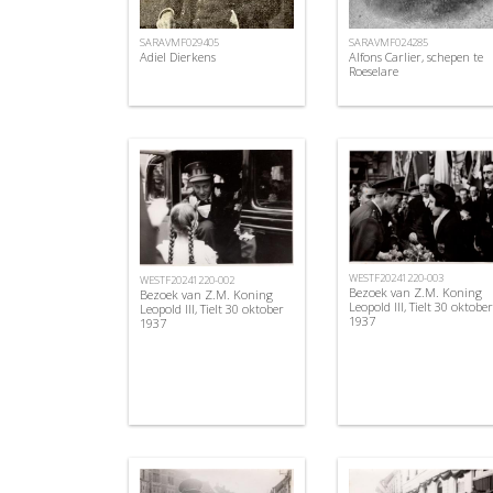
SARAVMF029405
SARAVMF024285
Adiel Dierkens
Alfons Carlier, schepen te
Roeselare
WESTF20241220-003
WESTF20241220-002
Bezoek van Z.M. Koning
Bezoek van Z.M. Koning
Leopold III, Tielt 30 oktober
Leopold III, Tielt 30 oktober
1937
1937