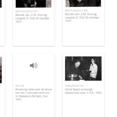
WESTF20250107-008
WESTF20250107-007
Bezoek van Z.M. Koning
Bezoek van Z.M. Koning
Leopold III, Tielt 30 oktober
Leopold III, Tielt 30 oktober
1937
1937
RR-3-45
SARAVMF015751
Breaking news over de bouw
Cecile Rapol ontvangt
van een cultureel centrum
stadsschaal voor A.V.R., 1964
in Roeselare (De Spil), mei
1991