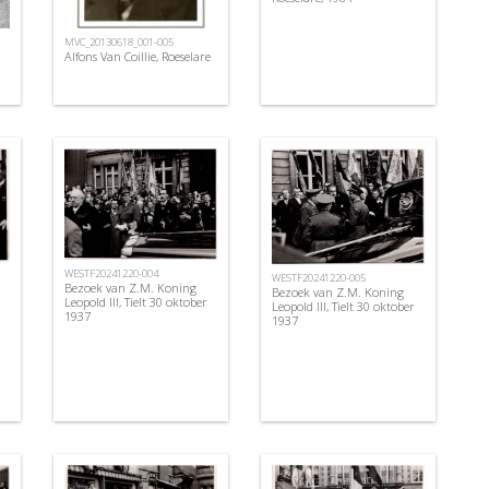
MVC_20130618_001-005
Alfons Van Coillie, Roeselare
WESTF20241220-004
WESTF20241220-005
Bezoek van Z.M. Koning
Bezoek van Z.M. Koning
Leopold III, Tielt 30 oktober
Leopold III, Tielt 30 oktober
1937
1937