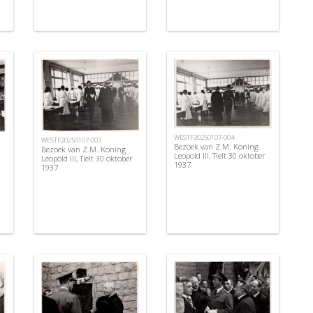
WESTF20250107-004
WESTF20250107-003
Bezoek van Z.M. Koning
Bezoek van Z.M. Koning
Leopold III, Tielt 30 oktober
Leopold III, Tielt 30 oktober
1937
1937