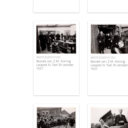
WESTF20250107-001
WESTF20250107-002
Bezoek van Z.M. Koning
Bezoek van Z.M. Koning
Leopold III, Tielt 30 oktober
Leopold III, Tielt 30 oktober
1937
1937