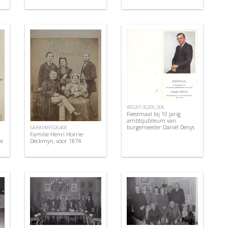
WD20130206_006
Feestmaal bij 10 jarig
ambtsjubileum van
burgemeester Daniël Denys
SARAVMF026468
Familie Henri Horrie-
te
Deckmyn, voor 1874