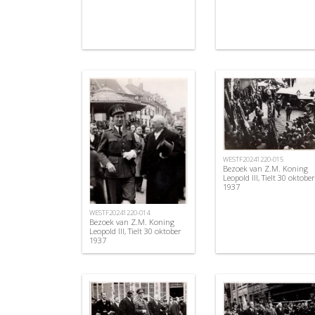
WESTF20241220-015
Bezoek van Z.M. Koning
Leopold III, Tielt 30 oktober
1937
WESTF20241220-014
Bezoek van Z.M. Koning
Leopold III, Tielt 30 oktober
1937