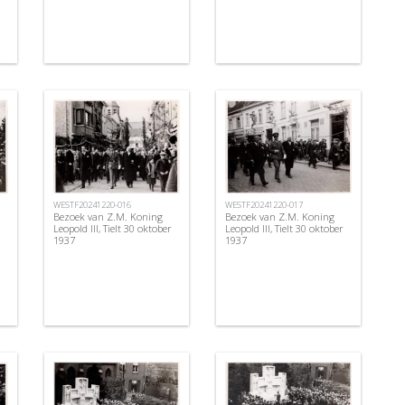
WESTF20241220-016
WESTF20241220-017
Bezoek van Z.M. Koning
Bezoek van Z.M. Koning
Leopold III, Tielt 30 oktober
Leopold III, Tielt 30 oktober
1937
1937