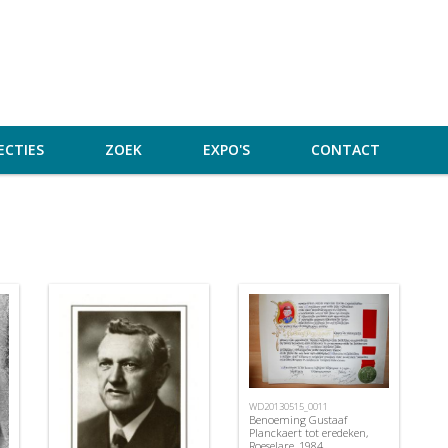
ECTIES
ZOEK
EXPO'S
CONTACT
WD20130515_0011
Benoeming Gustaaf
Planckaert tot eredeken,
Roeselare, 1984