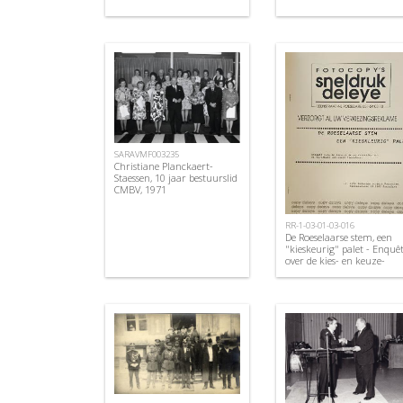
SARAVMF003235
Christiane Planckaert-
Staessen, 10 jaar bestuurslid
CMBV, 1971
RR-1-03-01-03-016
De Roeselaarse stem, een
"kieskeurig" palet - Enquê
over de kies- en keuze-
intenties van de bevolking
van Groot Roeselare. 1994