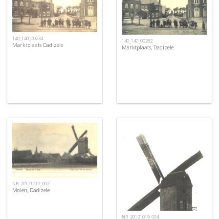
140_140_00234
140_140_00282
Marktplaats Dadizele
Marktplaats, Dadizele
NR_20121019_002
Molen, Dadizele
NR_20121019_094