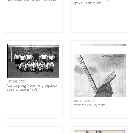
spelers, Izegem 1958
MT1958_2723
Voetbalploeg Moderne: groepsfoto
spelers, Izegem 1958
NR_20121019_210
Vossemolen, Beythem