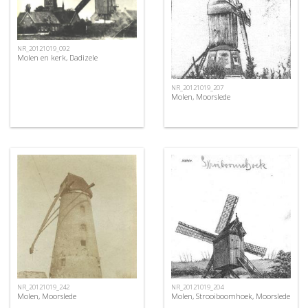
NR_20121019_092
Molen en kerk, Dadizele
NR_20121019_207
Molen, Moorslede
NR_20121019_242
NR_20121019_204
Molen, Moorslede
Molen, Strooiboomhoek, Moorslede