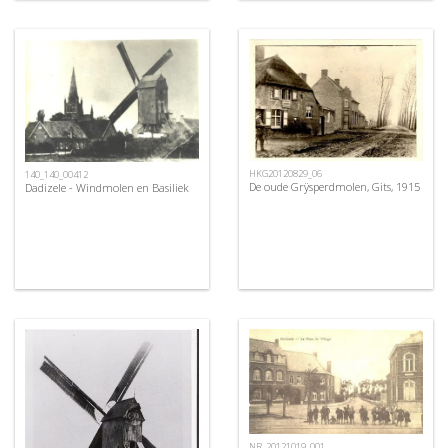
HKG20120829_06
140_140_00412
De oude Grÿsperdmolen, Gits, 1915
Dadizele - Windmolen en Basiliek
NR_20121019_001