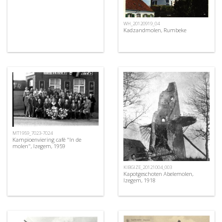
WH_20120919_04
Kadzandmolen, Rumbeke
MT1959_7023-7024
Kampioenviering café "In de
molen", Izegem, 1959
KIBGIZE_20121004_003
Kapotgeschoten Abelemolen,
Izegem, 1918