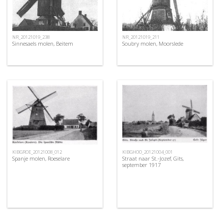
NR_20121019_238
NR_20121019_211
Sinnesaels molen, Beitem
Soubry molen, Moorslede
KIBGROE_20121008_012
KIBGHOO_20121004_001
Spanje molen, Roeselare
Straat naar St.-Jozef, Gits,
september 1917