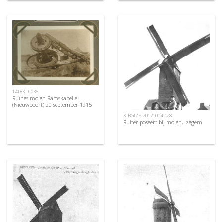
1418KD_036
Ruïnes molen Ramskapelle
(Nieuwpoort) 20 september 1915
KIBGIZE_20121004_028
Ruiter poseert bij molen, Izegem