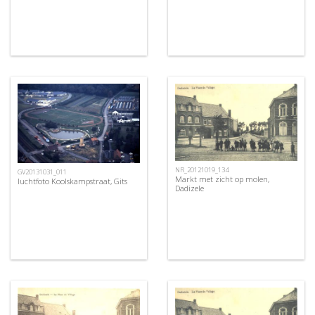
NR_20121019_134
GV20131031_011
Markt met zicht op molen,
luchtfoto Koolskampstraat, Gits
Dadizele