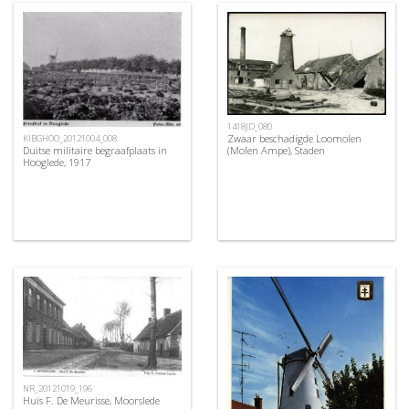
1418JD_080
Zwaar beschadigde Loomolen
KIBGHOO_20121004_008
(Molen Ampe), Staden
Duitse militaire begraafplaats in
Hooglede, 1917
NR_20121019_196
Huis F. De Meurisse, Moorslede