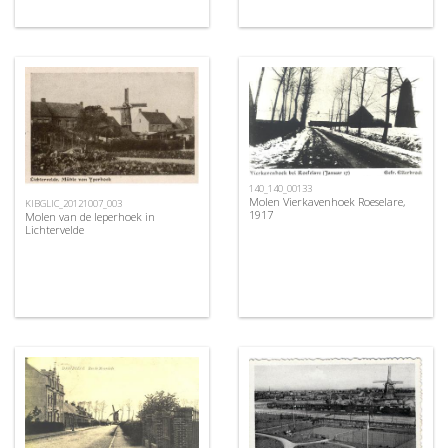
140_140_00133
Molen Vierkavenhoek Roeselare,
KIBGLIC_20121007_003
1917
Molen van de Ieperhoek in
Lichtervelde