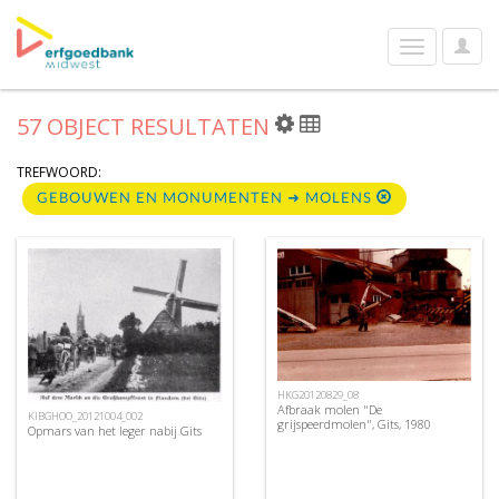
User
Toggle
Optio
navigation
57 OBJECT RESULTATEN
TREFWOORD:
GEBOUWEN EN MONUMENTEN ➜ MOLENS
HKG20120829_08
Afbraak molen "De
KIBGHOO_20121004_002
grijspeerdmolen", Gits, 1980
Opmars van het leger nabij Gits