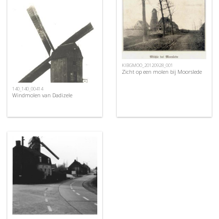
KIBGMOO_20120928_001
Zicht op een molen bij Moorslede
140_140_00414
Windmolen van Dadizele