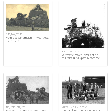
140_140_00140
Vernielde windmolen in Moorslede,
1914-1918
NR_20121019_241
Verwoeste molen ingericht als
militaire uitkijkpost, Moorslede
MT1958_2721-2722/2726
NR_20121019_208
Voetbalploeg Internos: groepsfoto
Verwoeste windmolen, Moorslede