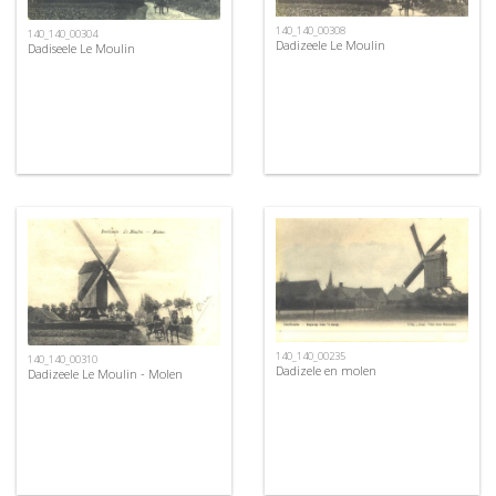
140_140_00308
140_140_00304
Dadizeele Le Moulin
Dadiseele Le Moulin
140_140_00235
140_140_00310
Dadizele en molen
Dadizeele Le Moulin - Molen