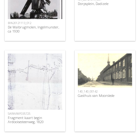
Dorpsplein, Dadizele
BIN20121113_012
De Walbrugmolen, Ingelmunster,
ca 1930
140_140_00142
Gasthuis van Moorslede
SARAVMF035725
Fragment kaart begin
Ardooisesteenweg, 1820