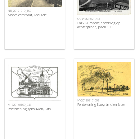
NR_20121019_160
Moorsledestraat, Dadizele
SARAVMF021913
Park Rumbeke, spoorweg op
achtergrond, jaren 1930
NV20130317_005
Pentekening Kaeyrtmolen Ieper
MIE20140109_045
Pentekening gebouwen, Gits