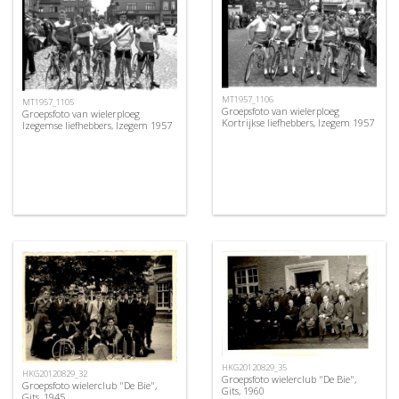
MT1957_1106
MT1957_1105
Groepsfoto van wielerploeg
Groepsfoto van wielerploeg
Kortrijkse liefhebbers, Izegem 1957
Izegemse liefhebbers, Izegem 1957
HKG20120829_35
HKG20120829_32
Groepsfoto wielerclub "De Bie",
Groepsfoto wielerclub "De Bie",
Gits, 1960
Gits, 1945