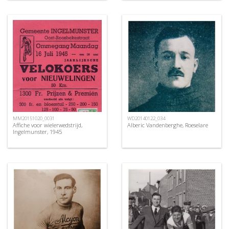
MM20151020_0031
WD20140122_034
Affiche voor wielerwedstrijd,
Alberic Vandenberghe, Roeselare
Ingelmunster, 1945