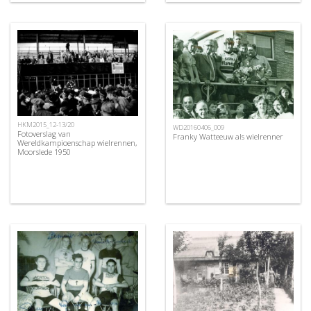
HKM2015_12-13/20
WD20160406_009
Fotoverslag van
Franky Watteeuw als wielrenner
Wereldkampioenschap wielrennen,
Moorslede 1950