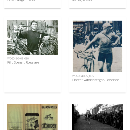
WD20160406_030
Filip Soenen, Roeselare
WD20140122_035
Florent Vandenberghe, Roeselare