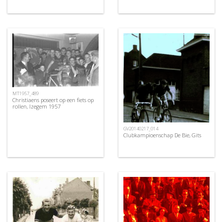
MT1957_489
Christiaens poseert op een fiets op
rollen, Izegem 1957
GV20140217_014
Clubkampioenschap De Bie, Gits