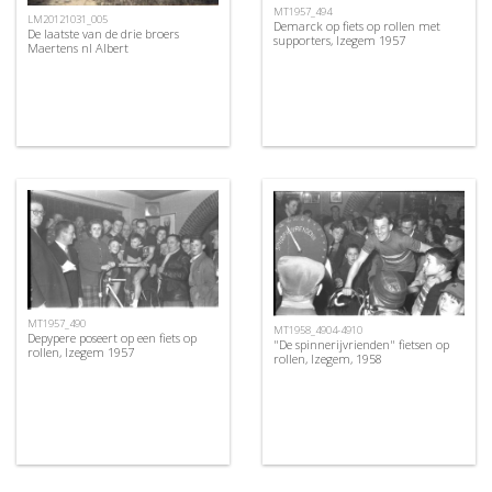
MT1957_494
LM20121031_005
Demarck op fiets op rollen met
De laatste van de drie broers
supporters, Izegem 1957
Maertens nl Albert
MT1957_490
MT1958_4904-4910
Depypere poseert op een fiets op
"De spinnerijvrienden" fietsen op
rollen, Izegem 1957
rollen, Izegem, 1958