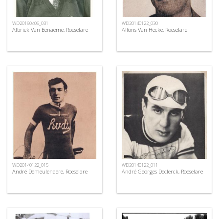
WD20160406_031
WD20140122_030
Albriek Van Eenaeme, Roeselare
Alfons Van Hecke, Roeselare
WD20140122_015
WD20140122_011
André Demeulenaere, Roeselare
André Georges Declerck, Roeselare