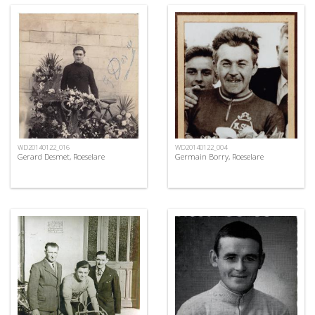
WD20140122_016
WD20140122_004
Gerard Desmet, Roeselare
Germain Borry, Roeselare