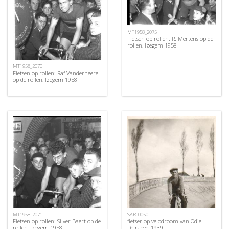
MT1958_2075
Fietsen op rollen: R. Mertens op de
rollen, Izegem 1958
MT1958_2070
Fietsen op rollen: Raf Vanderheere
op de rollen, Izegem 1958
MT1958_2071
SAR_0050
Fietsen op rollen: Silver Baert op de
fietser op velodroom van Odiel
rollen, Izegem 1958
Defraeye, 1939