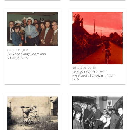
GV20131116_002
De Bie ontvangt Bobbejaan
Schoepen, Gits
MT1958_3117-3118
De Keyser Germain wint
wielerwedstrijd, Izegem, 1 juni
1958