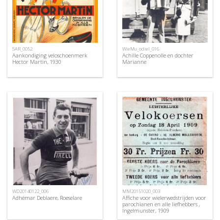
SAR_0052
WieMu_odiel_016
Aankondiging veloschoenmerk
Achille Coppenolle en dochter
Hector Martin, 1930
Marianne
WD20140122_006
MM20151020_003
Adhémar Deblaere, Roeselare
Affiche voor wielerwedstrijden voor
parochianen en alle liefhebbers ,
Ingelmunster, 1909