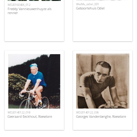
WieMu_odiel_001
WD20160406_012
Geboortehuis Odiel
Freddy Vannieuwenhuyze als
renner
WD20140122_018
WD20140122_036
Geeraard Eeckhout, Roeselare
Georges Vandenberghe, Roeselare