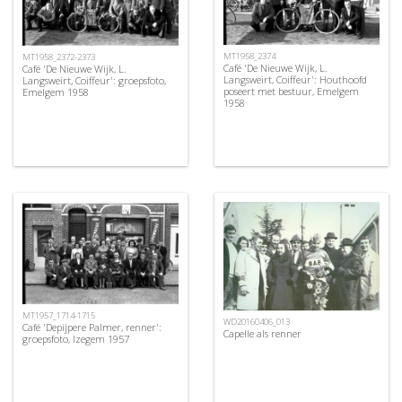
MT1958_2374
MT1958_2372-2373
Café 'De Nieuwe Wijk, L.
Café 'De Nieuwe Wijk, L.
Langsweirt, Coiffeur': Houthoofd
Langsweirt, Coiffeur': groepsfoto,
poseert met bestuur, Emelgem
Emelgem 1958
1958
MT1957_1714-1715
WD20160406_013
Café 'Depijpere Palmer, renner':
Capelle als renner
groepsfoto, Izegem 1957