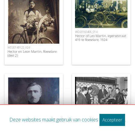
WD20160406_014
Hector of Leo Martin, Iepersestraat
419 te Roeselare, 1924
WD20140122_024
Hector en Leon Martin, Roeselare
(deel 2)
MT1957_493
Henri Dekeerschieter met
Deze websites maakt gebruik van cookies
.
Accepteer
supporters op fiets op rollen,
Izegem 1957
WD20140122_014