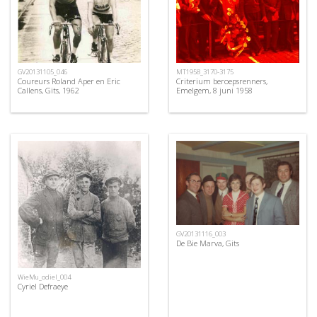
GV20131105_046
MT1958_3170-3175
Coureurs Roland Aper en Eric
Criterium beroepsrenners,
Callens, Gits, 1962
Emelgem, 8 juni 1958
GV20131116_003
De Bie Marva, Gits
WieMu_odiel_004
Cyriel Defraeye