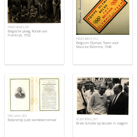
PB20140423_001
Belgische ploeg, Ronde van
Frankrijk, 1952
PB20140619_012
Belgium Olympic Team voor
Maurice Blomme, 1948
SIM_odiel_003
GC20130502_057
Bidprentje Jules Vandekerckhove
Briek Schotte op bezoek in Izegem