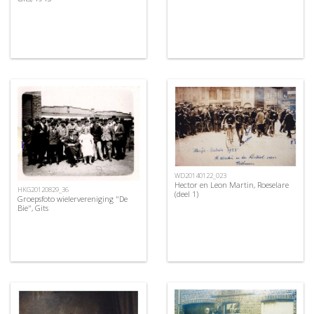
WD20140122_023
Hector en Leon Martin, Roeselare
HKG20120829_36
(deel 1)
Groepsfoto wielervereniging "De
Bie", Gits