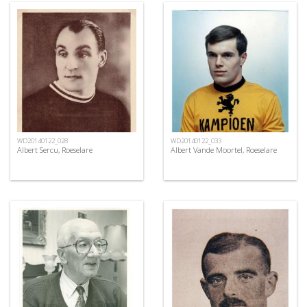
WD20140122_028
WD20140122_033
Albert Sercu, Roeselare
Albert Vande Moortel, Roeselare