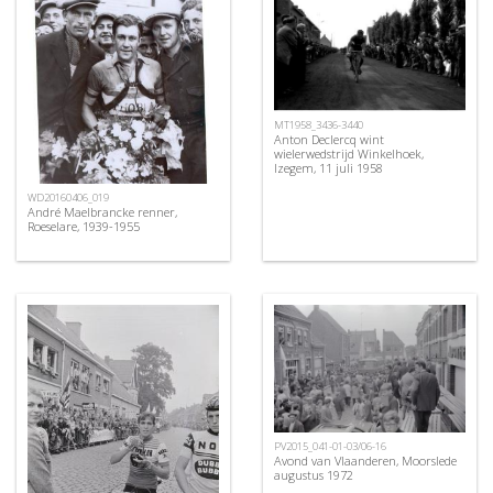
MT1958_3436-3440
Anton Declercq wint
wielerwedstrijd Winkelhoek,
Izegem, 11 juli 1958
WD20160406_019
André Maelbrancke renner,
Roeselare, 1939-1955
PV2015_041-01-03/06-16
Avond van Vlaanderen, Moorslede
augustus 1972