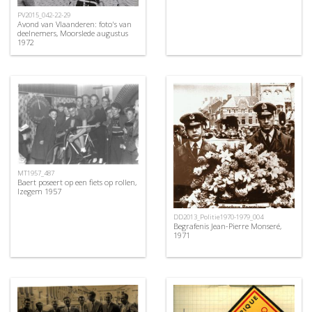
PV2015_042-22-29
Avond van Vlaanderen: foto's van
deelnemers, Moorslede augustus
1972
MT1957_487
Baert poseert op een fiets op rollen,
Izegem 1957
DD2013_Politie1970-1979_004
Begrafenis Jean-Pierre Monseré,
1971