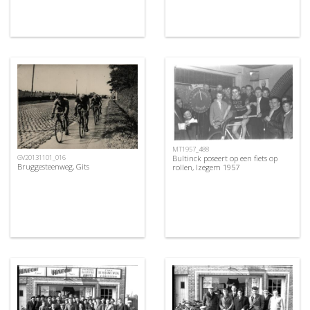
MT1957_488
Bultinck poseert op een fiets op
GV20131101_016
Bruggesteenweg, Gits
rollen, Izegem 1957