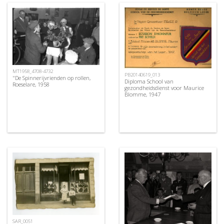
MT1958_4708-4732
PB20140619_013
"De Spinnerijvrienden op rollen,
Diploma School van
Roeselare, 1958
gezondheidsdienst voor Maurice
Blomme, 1947
SAR_0051