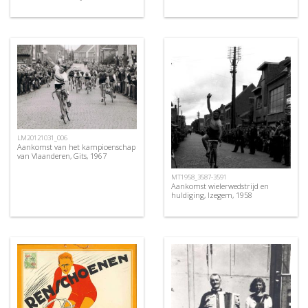
LM20121031_006
Aankomst van het kampioenschap
van Vlaanderen, Gits, 1967
MT1958_3587-3591
Aankomst wielerwedstrijd en
huldiging, Izegem, 1958