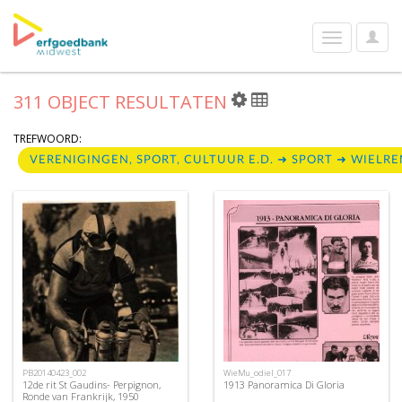
User
Toggle
Optio
navigation
311 OBJECT RESULTATEN
TREFWOORD:
VERENIGINGEN, SPORT, CULTUUR E.D. ➜ SPORT ➜ WIEL
PB20140423_002
WieMu_odiel_017
12de rit St Gaudins- Perpignon,
1913 Panoramica Di Gloria
Ronde van Frankrijk, 1950