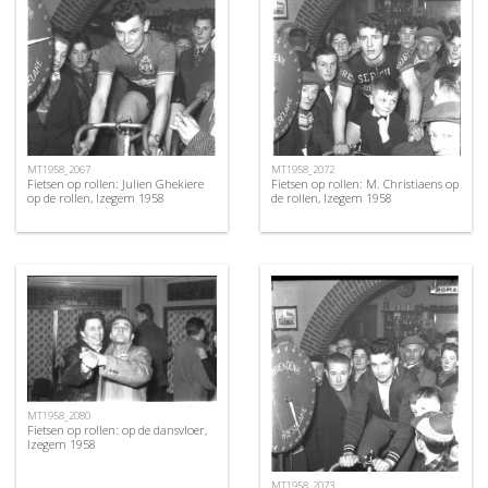
MT1958_2067
MT1958_2072
Fietsen op rollen: Julien Ghekiere
Fietsen op rollen: M. Christiaens op
op de rollen, Izegem 1958
de rollen, Izegem 1958
MT1958_2080
Fietsen op rollen: op de dansvloer,
Izegem 1958
MT1958_2073