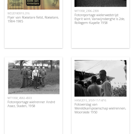
MT1958_2396-2399
WD20180919_016
Fotoreportage wielerwedstrijd:
Flyer van Roeselare fietst, Roeselare,
Esprit wint, Vanwijnsberghe is 2de,
1984-1985
Rollegem-Kapelle 1958
MT1958_4582-4593
HKM2015_3/5/9-11/14/16
Fotoreportage wielrenner André
Fotoverslag van
Assez, Staden, 1958
Wereldkampioenschap wielrennen,
Moorslede 1950