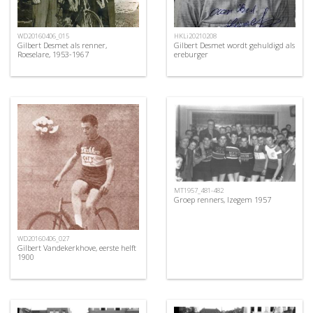
WD20160406_015
HKLi20210208
Gilbert Desmet als renner,
Gilbert Desmet wordt gehuldigd als
Roeselare, 1953-1967
ereburger
MT1957_481-482
Groep renners, Izegem 1957
WD20160406_027
Gilbert Vandekerkhove, eerste helft
1900