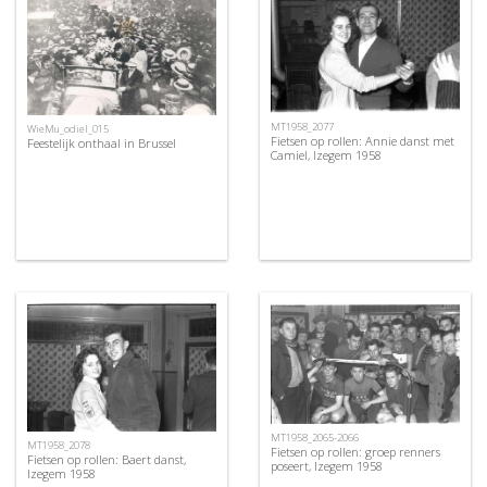
MT1958_2077
WieMu_odiel_015
Fietsen op rollen: Annie danst met
Feestelijk onthaal in Brussel
Camiel, Izegem 1958
MT1958_2065-2066
MT1958_2078
Fietsen op rollen: groep renners
Fietsen op rollen: Baert danst,
poseert, Izegem 1958
Izegem 1958