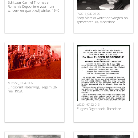
Echtpaar Camiel Thomas en
Romanie Depoortere voor hun
schoen- en sportkledijwinkel, 1940
PV2013_040-07-09
Eddy Merckx wordt ontvangen op
gemeentehuis, Moorslede
MT1958_3054-3056
Eindsprint Nederweg, Izegem, 26
mei 1958,
WD20140122_013
Eugeen Degrendele, Roeselare